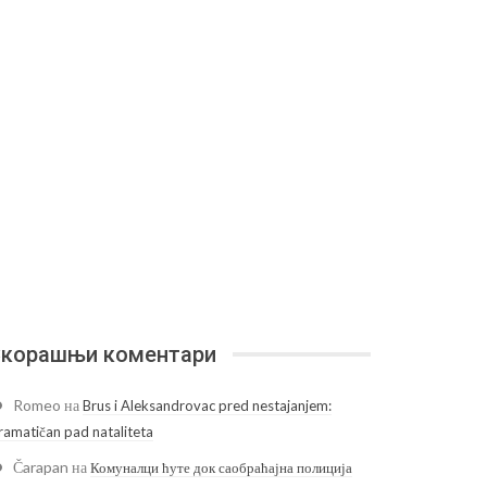
корашњи коментари
Romeo
на
Brus i Aleksandrovac pred nestajanjem:
ramatičan pad nataliteta
Čarapan
на
Комуналци ћуте док саобраћајна полиција