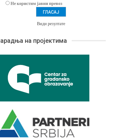
Не користим јавни превоз
Види резултате
арадња на пројектима