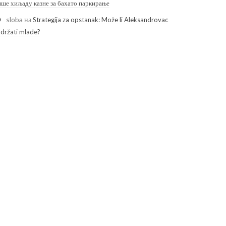
ише хиљаду казне за бахато паркирање
sloba
на
Strategija za opstanak: Može li Aleksandrovac
adržati mlade?