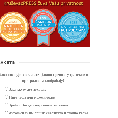
нкета
Како оцењујете квалитет јавног превоза у градском и
приградском саобраћају?
Заслужују све похвале
Није лоше али може и боље
Требало би да имају више полазака
Аутобуси су им лошег квалитета и стално касне