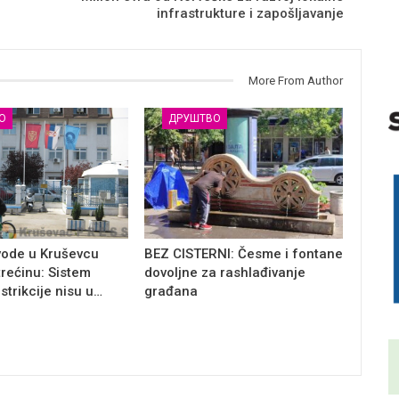
infrastrukture i zapošljavanje
More From Author
О
ДРУШТВО
vode u Kruševcu
BEZ CISTERNI: Česme i fontane
trećinu: Sistem
dovoljne za rashlađivanje
estrikcije nisu u…
građana