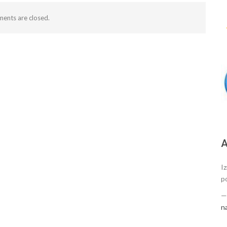
ents are closed.
А
Iz
p
n