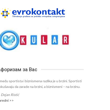
форизам за Вас
među sportista i biznismena razlika je u brzini. Sportisti
okušavaju da zarade na brzini, a biznismeni – na brzinu.
—
Dejan Ristić
aredni >>