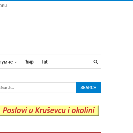
ОВИ
лумне
ћир
lat