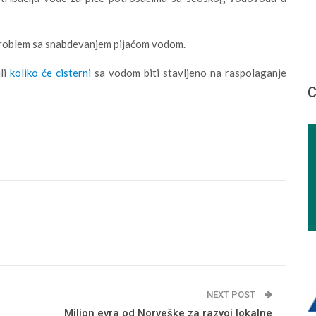
roblem sa snabdevanjem pijaćom vodom.
ili
koliko će cisterni
sa vodom biti stavljeno na raspolaganje
С
NEXT POST
Milion evra od Norveške za razvoj lokalne