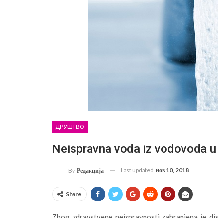
ДРУШТВО
Neispravna voda iz vodovoda u
Last updated
нов 10, 2018
By
Редакција
Share
Zbog zdravstvene neispravnosti zabranjena je di