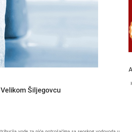
А
 Velikom Šiljegovcu
stribucija vode za piće potrošačima sa seoskog vodovoda u