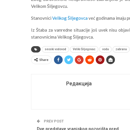
Velikom Šiljegovcu.
Stanovnici
Velikog Šiljegovca
već godinama imaju p
Iz Štaba za vanredne situacije još uvek nisu objav
stanovnicima Velikog Šiljegovca.
seoski vodovod
Veliki Šiljegovac
voda
zabrana
Share
Редакција
PREV POST
Dve predstave vranjskog pozorišta pred