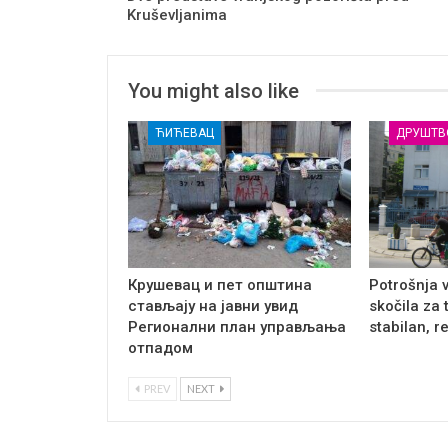
Kruševljanima
You might also like
ЋИЋЕВАЦ
ДРУШТВ
Крушевац и пет општина
Potrošnja 
стављају на јавни увид
skočila za 
Регионални план управљања
stabilan, r
отпадом
PREV
NEXT