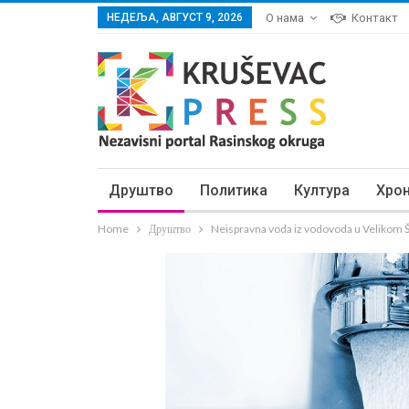
НЕДЕЉА, АВГУСТ 9, 2026
О нама
Контакт
Друштво
Политика
Култура
Хро
Home
Друштво
Neispravna voda iz vodovoda u Velikom Š