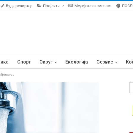
Буди репортер
Пројекти
Медијска писменост
ПОСЛ
ника
Спорт
Округ
Екологија
Сервис
Ко
iljegovcu