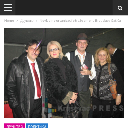
Home
Друштво
Nevladine organizacije traže smenu Bratislava Gašića
ДРУШТВО
ПОЛИТИКА