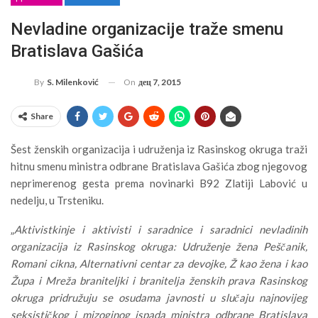
Nevladine organizacije traže smenu
Bratislava Gašića
On
дец 7, 2015
By
S. Milenković
Share
Šest ženskih organizacija i udruženja iz Rasinskog okruga traži
hitnu smenu ministra odbrane Bratislava Gašića zbog njegovog
neprimerenog gesta prema novinarki B92 Zlatiji Labović u
nedelju, u Trsteniku.
„
Aktivistkinje i aktivisti i saradnice i saradnici nevladinih
organizacija iz Rasinskog okruga: Udruženje žena Peščanik,
Romani cikna, Alternativni centar za devojke, Ž kao žena i kao
Župa i Mreža braniteljki i branitelja ženskih prava Rasinskog
okruga pridružuju se osudama javnosti u slučaju najnovijeg
seksističkog i mizoginog ispada ministra odbrane Bratislava