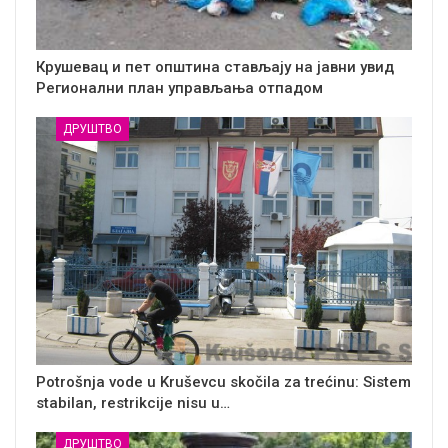
Крушевац и пет општина стављају на јавни увид
Регионални план управљања отпадом
ДРУШТВО
Potrošnja vode u Kruševcu skočila za trećinu: Sistem
stabilan, restrikcije nisu u…
ДРУШТВО