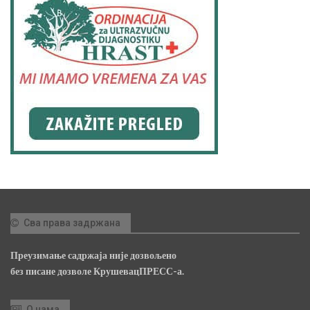
Сва права задржана
Преузимање садржаја није дозвољено
без писане дозволе КрушевацПРЕСС-а.
О нама