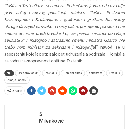
Gašića u Trsteniku 6. decembra. Podsećamo javnost da ovo nije
prvi slučaj ovakvog ponašanja ministra Gašića. Pozivamo
Kruševljanke i Kruševljane i građanke i građane Rasinskog
okruga da zajedno, svako na svoj način, pošaljemo poruku da ne
želimo državne predstavnike koji se prema ženama ponašaju
seksistički i mizogino i zatražimo smenu ministra Gašića. Ne
treba nam ministar za seksizam i mizoginiju
!“, navodi se u
saopštenju koje je potpisalo pet udruženja a podržala i Komisija
za rodnu ravnopravnost opštine Trstenik.
Bratislav Gašić
Peščanik
Romani cikna
seksizam
Trstenik
Zlatija Labović
Share
S.
Milenković