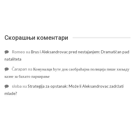
Скорашњи коментари
Romeo
на
Brus i Aleksandrovac pred nestajanjem: Dramatičan pad
nataliteta
Čarapan
на
Комуналци ћуте док саобраћајна полиција пише хиљаду
казне за бахато паркирање
sloba
на
Strategija za opstanak: Može li Aleksandrovac zadržati
mlade?