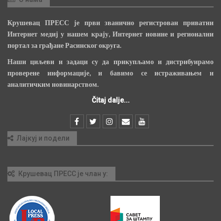
Крушевац ПРЕСС је први званично регистрован приватни
Интернет медиј у нашем крају, Интернет новине и регионални
портал за грађане Расинског округа.
Наши циљеви и задаци су да прикупљамо и дистрибуирамо
проверене информације, и бавимо се истраживањем и
аналитичким новинарством.
Čitaj dalje...
Лајкуј и подели
Крушевац ПРЕСС је члан у: