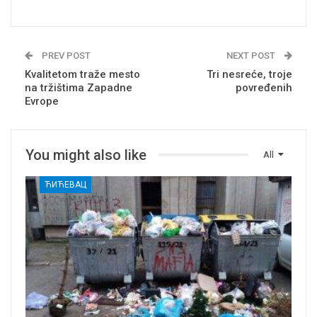
PREV POST
NEXT POST
Kvalitetom traže mesto
Tri nesreće, troje
na tržištima Zapadne
povređenih
Evrope
You might also like
All
ЋИЋЕВАЦ