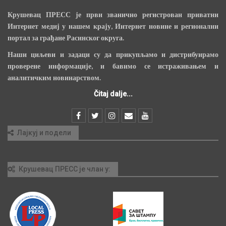
Крушевац ПРЕСС је први званично регистрован приватни
Интернет медиј у нашем крају, Интернет новине и регионални
портал за грађане Расинског округа.
Наши циљеви и задаци су да прикупљамо и дистрибуирамо
проверене информације, и бавимо се истраживањем и
аналитичким новинарством.
Čitaj dalje...
Лајкуј и подели
Крушевац ПРЕСС је члан у: