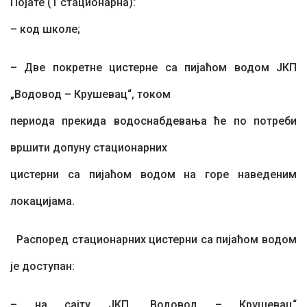
Појате (1 стационарна):
– код школе;
– Две покретне цистерне са пијаћом водом ЈКП
„Водовод – Крушевац“, током
периода прекида водоснабдевања ће по потреби
вршити допуну стационарних
цистерни са пијаћом водом на горе наведеним
локацијама.
Распоред стационарних цистерни са пијаћом водом
је доступан:
– на сајту ЈКП „Водовод – Крушевац“