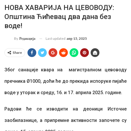
НОВА ХАВАРИЈА НА ЦЕВОВОДУ:
Општина Ћићевац два дана без
воде!
Last updated
апр 15, 2025
By
Редакција
Share
Због санације квара на магистралном цевоводу
пречника Ø1000, доћи ће до прекида испоруке пијаће
воде у уторак и среду, 16. и 17. априла 2025. године.
Радови ће се изводити на деоници Источне
заобилазнице, а припремне
активности започете су