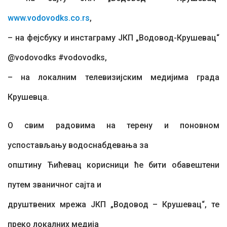
www.vodovodks.co.rs
,
– на фејсбуку и инстаграму ЈКП „Водовод-Крушевац“
@vodovodks #vodovodks,
– на локалним телевизијским медијима града
Крушевца.
О свим радовима на терену и поновном
успостављању водоснабдевања за
општину Ћићевац корисници ће бити обавештени
путем званичног сајта и
друштвених мрежа ЈКП „Водовод – Крушевац“, те
преко локалних медија