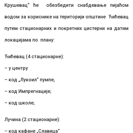
Крушевац“ ће
обезбедити снабдевање пијаћом
водом за кориснике на територији општине
Ћићевац
путем стационарних и покретних цистерни на датим
локацијама по
плану:
Ћићевац (4 стационарне):
– у центру
– код „Лукоил“ пумпе,
– код Импрегнације;
– код школе;
Лучина (2 стационарне):
– код кафане „Славица“