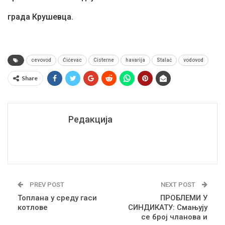
града Крушевца.
cevovod
Ćićevac
Cisterne
havarija
Stalać
vodovod
Share
Редакција
PREV POST
NEXT POST
Топлана у среду гаси
ПРОБЛЕМИ У
котлове
СИНДИКАТУ: Смањују
се број чланова и