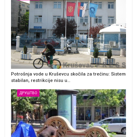
Potrošnja vode u Kruševcu skočila za trećinu: Sistem
stabilan, restrikcije nisu u…
ДРУШТВО