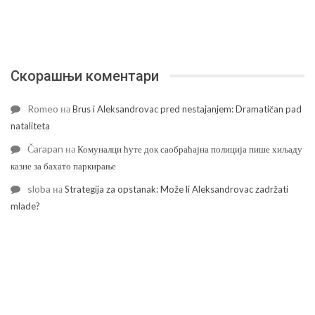
Скорашњи коментари
Romeo
на
Brus i Aleksandrovac pred nestajanjem: Dramatičan pad
nataliteta
Čarapan
на
Комуналци ћуте док саобраћајна полиција пише хиљаду
казне за бахато паркирање
sloba
на
Strategija za opstanak: Može li Aleksandrovac zadržati
mlade?