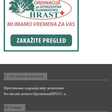
Сва права задржана
Преузимање садржаја није дозвољено
без писане дозволе КрушевацПРЕСС-а.
О нама