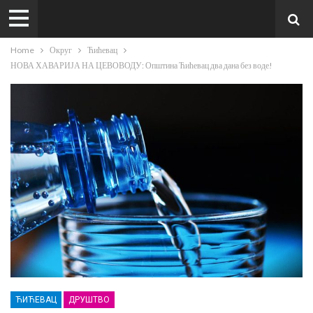
Home
Округ
Ћићевац
НОВА ХАВАРИЈА НА ЦЕВОВОДУ: Општина Ћићевац два дана без воде!
ЋИЋЕВАЦ
ДРУШТВО