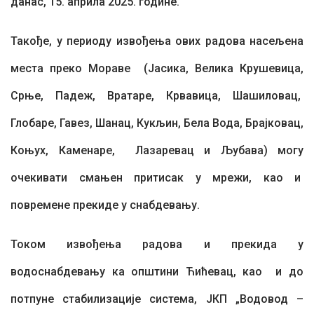
данас, 15. априла 2025. године.
Такође, у периоду извођења ових радова насељена
места преко Мораве
(Јасика, Велика Крушевица,
Срње, Падеж, Вратаре, Крвавица, Шашиловац,
Глобаре, Гавез, Шанац, Кукљин, Бела Вода, Брајковац,
Коњух, Каменаре,
Лазаревац и Љубава) могу
очекивати смањен притисак у мрежи, као и
повремене прекиде у снабдевању.
Током извођења радова и прекида у
водоснабдевању ка општини Ћићевац, као
и до
потпуне стабилизације система, ЈКП „Водовод –