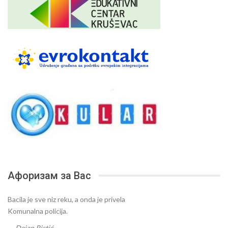
Афоризам за Вас
Bacila je sve niz reku, a onda je privela
Komunalna policija.
—
Dejan Ristić