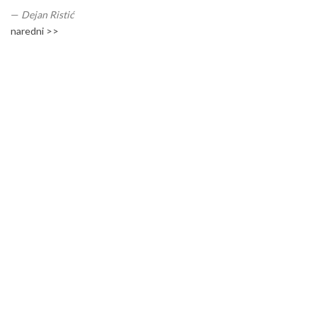
—
Dejan Ristić
naredni >>