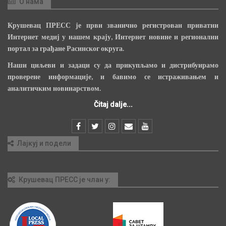
О нама
Крушевац ПРЕСС је први званично регистрован приватни
Интернет медиј у нашем крају, Интернет новине и регионални
портал за грађане Расинског округа.
Наши циљеви и задаци су да прикупљамо и дистрибуирамо
проверене информације, и бавимо се истраживањем и
аналитичким новинарством.
Čitaj dalje...
Лајкуј и подели
Крушевац ПРЕСС је члан у: