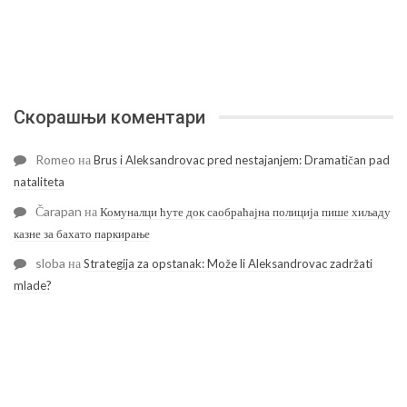
Скорашњи коментари
Romeo
на
Brus i Aleksandrovac pred nestajanjem: Dramatičan pad
nataliteta
Čarapan
на
Комуналци ћуте док саобраћајна полиција пише хиљаду
казне за бахато паркирање
sloba
на
Strategija za opstanak: Može li Aleksandrovac zadržati
mlade?