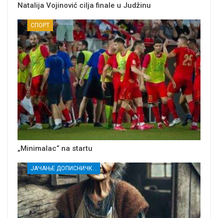
Natalija Vojinović cilja finale u Judžinu
СПОРТ
„Minimalac“ na startu
ЈАЧАЊЕ ДОПИСНИЧКЕ МРЕЖЕ НЕЗАВИСНИХ МЕДИЈА У РАСИНСКОМ ОКРУГУ