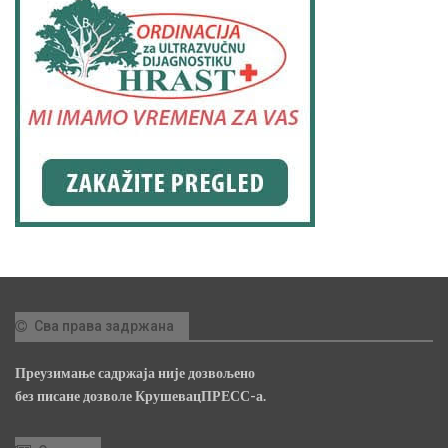
Сва права задржана
Преузимање садржаја није дозвољено
без писане дозволе КрушевацПРЕСС-а.