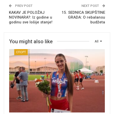
PREV POST
NEXT POST
KAKAV JE POLOŽAJ
15. SEDNICA SKUPŠTINE
NOVINARA?: Iz godine u
GRADA: O rebalansu
godinu sve lošije stanje!
budžeta
You might also like
All
СПОРТ