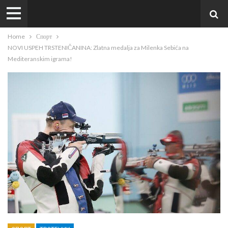
Home
Спорт
NOVI USPEH TRSTENIČANINA: Zlatna medalja za Milenka Sebića na
Mediteranskim igrama!