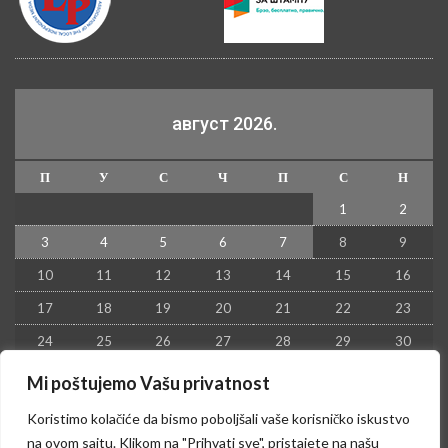
август 2026.
П
У
С
Ч
П
С
Н
1
2
3
4
5
6
7
8
9
10
11
12
13
14
15
16
17
18
19
20
21
22
23
24
25
26
27
28
29
30
31
Mi poštujemo Vašu privatnost
« јул
Koristimo kolačiće da bismo poboljšali vaše korisničko iskustvo
na ovom sajtu. Klikom na "Prihvati sve", pristajete na našu