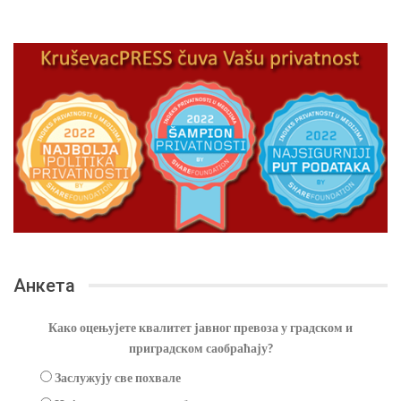
Анкета
Како оцењујете квалитет јавног превоза у градском и
приградском саобраћају?
Заслужују све похвале