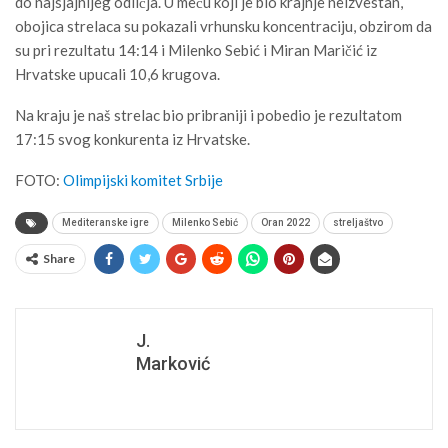
do najsjajnijeg odličja. U meču koji je bio krajnje neizvestan,
obojica strelaca su pokazali vrhunsku koncentraciju, obzirom da
su pri rezultatu 14:14 i Milenko Sebić i Miran Maričić iz
Hrvatske upucali 10,6 krugova.
Na kraju je naš strelac bio pribraniji i pobedio je rezultatom
17:15 svog konkurenta iz Hrvatske.
FOTO:
Olimpijski komitet Srbije
Mediteranske igre
Milenko Sebić
Oran 2022
streljaštvo
Share
J.
Marković