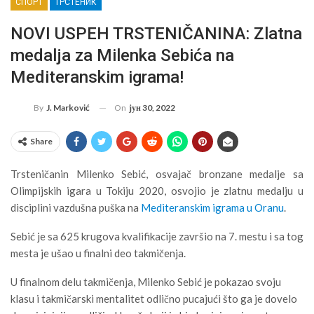
СПОРТ
ТРСТЕНИК
NOVI USPEH TRSTENIČANINA: Zlatna
medalja za Milenka Sebića na
Mediteranskim igrama!
On
јун 30, 2022
By
J. Marković
Share
Trsteničanin Milenko Sebić, osvajač bronzane medalje sa
Olimpijskih igara u Tokiju 2020, osvojio je zlatnu medalju u
disciplini vazdušna puška na
Mediteranskim igrama u Oranu
.
Sebić je sa 625 krugova kvalifikacije završio na 7. mestu i sa tog
mesta je ušao u finalni deo takmičenja.
U finalnom delu takmičenja, Milenko Sebić je pokazao svoju
klasu i takmičarski mentalitet odlično pucajući što ga je dovelo