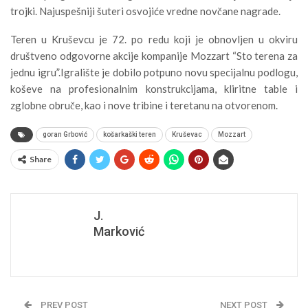
trojki. Najuspešniji šuteri osvojiće vredne novčane nagrade.
Teren u Kruševcu je 72. po redu koji je obnovljen u okviru
društveno odgovorne akcije kompanije Mozzart “Sto terena za
jednu igru”.Igralište je dobilo potpuno novu specijalnu podlogu,
koševe na profesionalnim konstrukcijama, kliritne table i
zglobne obruče, kao i nove tribine i teretanu na otvorenom.
goran Grbović
košarkaški teren
Kruševac
Mozzart
Share
J.
Marković
PREV POST
NEXT POST