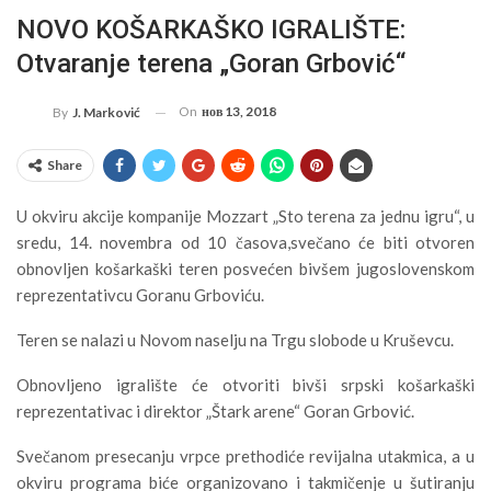
NOVO KOŠARKAŠKO IGRALIŠTE:
Otvaranje terena „Goran Grbović“
On
нов 13, 2018
By
J. Marković
Share
U okviru akcije kompanije Mozzart „Sto terena za jednu igru“, u
sredu, 14. novembra od 10 časova,svečano će biti otvoren
obnovljen košarkaški teren posvećen bivšem jugoslovenskom
reprezentativcu Goranu Grboviću.
Teren se nalazi u Novom naselju na Trgu slobode u Kruševcu.
Obnovljeno igralište će otvoriti bivši srpski košarkaški
reprezentativac i direktor „Štark arene“ Goran Grbović.
Svečanom presecanju vrpce prethodiće revijalna utakmica, a u
okviru programa biće organizovano i takmičenje u šutiranju