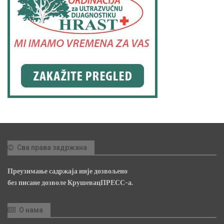
Сва права задржана
Преузимање садржаја није дозвољено
без писане дозволе КрушевацПРЕСС-а.
О нама