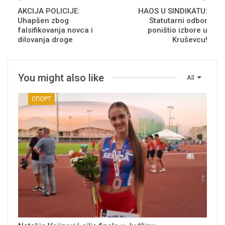
AKCIJA POLICIJE:
HAOS U SINDIKATU:
Uhapšen zbog
Statutarni odbor
falsifikovanja novca i
poništio izbore u
dilovanja droge
Kruševcu!
You might also like
All
СПОРТ