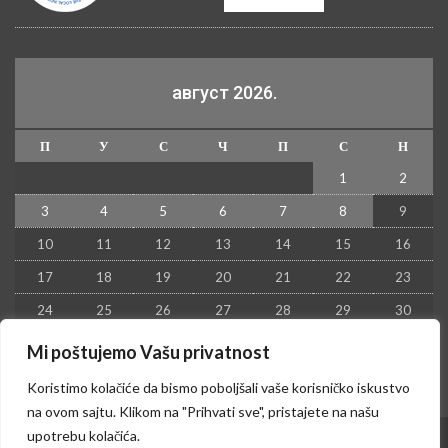
август 2026.
П
У
С
Ч
П
С
Н
1
2
3
4
5
6
7
8
9
10
11
12
13
14
15
16
17
18
19
20
21
22
23
24
25
26
27
28
29
30
31
Mi poštujemo Vašu privatnost
« јул
Koristimo kolačiće da bismo poboljšali vaše korisničko iskustvo
na ovom sajtu. Klikom na "Prihvati sve", pristajete na našu
upotrebu kolačića.