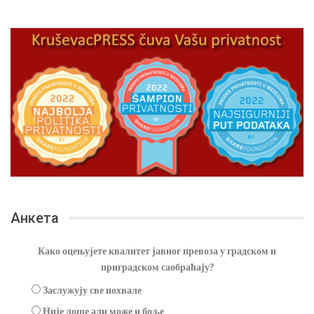
Анкета
Како оцењујете квалитет јавног превоза у градском и
приградском саобраћају?
Заслужују све похвале
Није лоше али може и боље