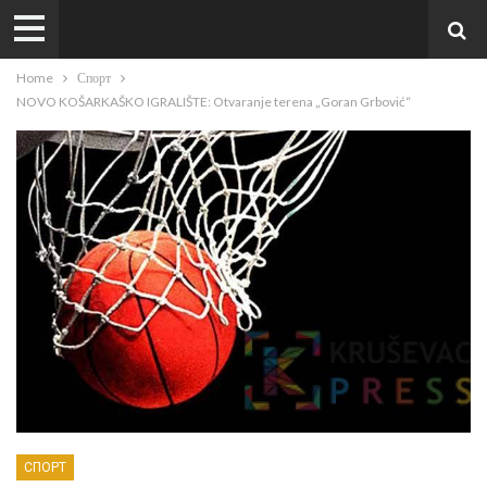
Home
Спорт
NOVO KOŠARKAŠKO IGRALIŠTE: Otvaranje terena „Goran Grbović“
СПОРТ