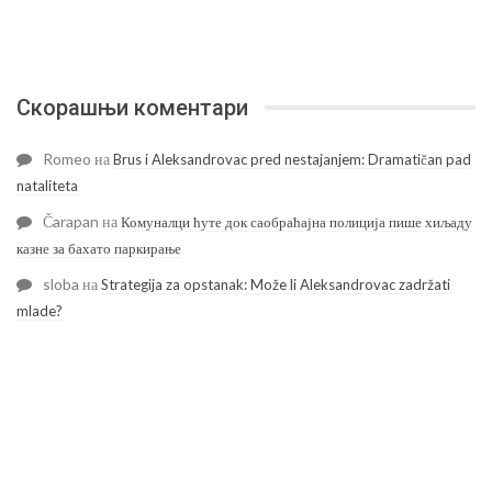
Скорашњи коментари
Romeo
на
Brus i Aleksandrovac pred nestajanjem: Dramatičan pad
nataliteta
Čarapan
на
Комуналци ћуте док саобраћајна полиција пише хиљаду
казне за бахато паркирање
sloba
на
Strategija za opstanak: Može li Aleksandrovac zadržati
mlade?