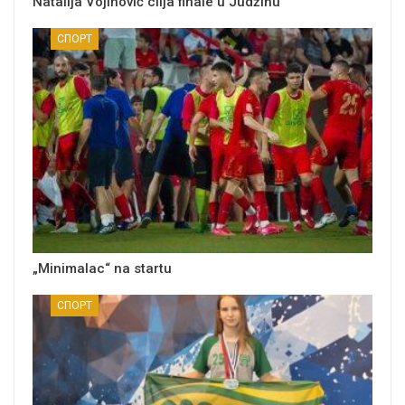
Natalija Vojinović cilja finale u Judžinu
СПОРТ
„Minimalac“ na startu
СПОРТ