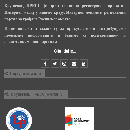
Крушевац ПРЕСС је први званично регистрован приватни
Интернет медиј у нашем крају, Интернет новине и регионални
портал за грађане Расинског округа.
Наши циљеви и задаци су да прикупљамо и дистрибуирамо
проверене информације, и бавимо се истраживањем и
аналитичким новинарством.
Čitaj dalje...
Лајкуј и подели
Крушевац ПРЕСС је члан у: