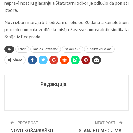
nepravilnosti u glasanju a Statutarni odbor je odlučio da poništi
izbore.
Novi izbori moraju biti održani u roku od 30 dana a kompletnom
procedurom rukovodiće komisija Saveza samostalnih sindikata
Srbije iz Beograda.
izbori
Radica Jovanović
Saša Nešić
sindikat kruševac
Share
Редакција
PREV POST
NEXT POST
NOVO KOŠARKAŠKO
STANJE U MEDIJIMA: