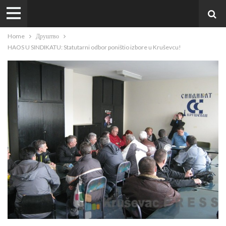
Home
Друштво
HAOS U SINDIKATU: Statutarni odbor poništio izbore u Kruševcu!