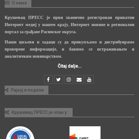
О нама
Крушевац ПРЕСС је први званично регистрован приватни
Интернет медиј у нашем крају, Интернет новине и регионални
портал за грађане Расинског округа.
Наши циљеви и задаци су да прикупљамо и дистрибуирамо
проверене информације, и бавимо се истраживањем и
аналитичким новинарством.
Čitaj dalje...
Лајкуј и подели
Крушевац ПРЕСС је члан у: