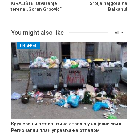
IGRALIŠTE: Otvaranje
Srbija najgora na
terena „Goran Grbović“
Balkanu!
You might also like
All
ЋИЋЕВАЦ
Крушевац и пет општина стављају на јавни увид
Регионални план управљања отпадом