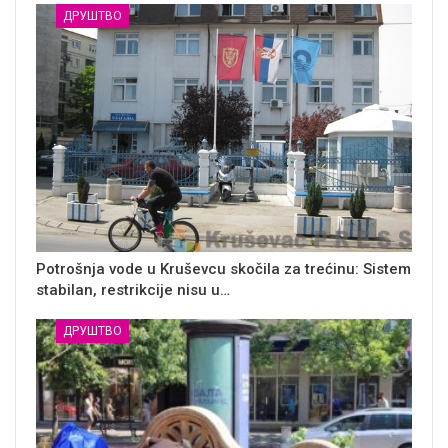
ДРУШТВО
Potrošnja vode u Kruševcu skočila za trećinu: Sistem
stabilan, restrikcije nisu u…
ДРУШТВО