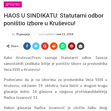
ДРУШТВО
HAOS U SINDIKATU: Statutarni odbor
poništio izbore u Kruševcu!
Last updated
нов 13, 2018
By
Редакција
Share
Kako KruševacPress saznaje Statutarni odbor Saveza
samostalnih sindikata Srbije je poništio izbore za predsednika
Veća SSSS u Kruševcu!
Podsećamo da je na izborima za predsednika Veća SSSS u
Kruševcu, održanim 19. oktobra, Saša Nešić u drugom krugu
glasanja dobio 14 glasova a njegova protivkandidatkinja
Radica Jovanović 11.
Nakon glasanja Radica Jovanović je uložila žalbu zbog