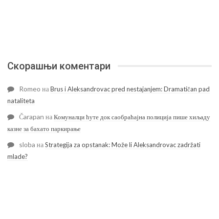
Скорашњи коментари
Romeo
на
Brus i Aleksandrovac pred nestajanjem: Dramatičan pad
nataliteta
Čarapan
на
Комуналци ћуте док саобраћајна полиција пише хиљаду
казне за бахато паркирање
sloba
на
Strategija za opstanak: Može li Aleksandrovac zadržati
mlade?