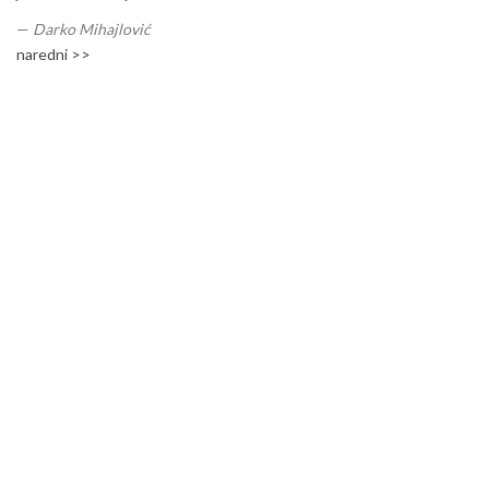
—
Darko Mihajlović
naredni >>