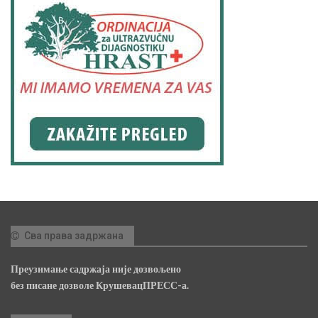
Сва права задржана
Преузимање садржаја није дозвољено
без писане дозволе КрушевацПРЕСС-а.