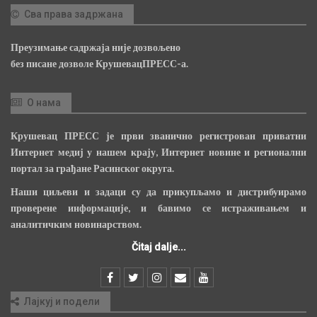
Сва права задржана
Преузимање садржаја није дозвољено
без писане дозволе КрушевацПРЕСС-а.
О нама
Крушевац ПРЕСС је први званично регистрован приватни
Интернет медиј у нашем крају, Интернет новине и регионални
портал за грађане Расинског округа.
Наши циљеви и задаци су да прикупљамо и дистрибуирамо
проверене информације, и бавимо се истраживањем и
аналитичким новинарством.
Čitaj dalje...
Лајкуј и подели