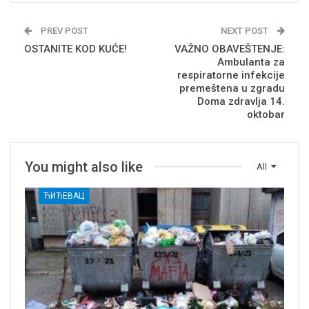
PREV POST
NEXT POST
OSTANITE KOD KUĆE!
VAŽNO OBAVEŠTENJE:
Ambulanta za
respiratorne infekcije
premeštena u zgradu
Doma zdravlja 14.
oktobar
You might also like
All
ЋИЋЕВАЦ