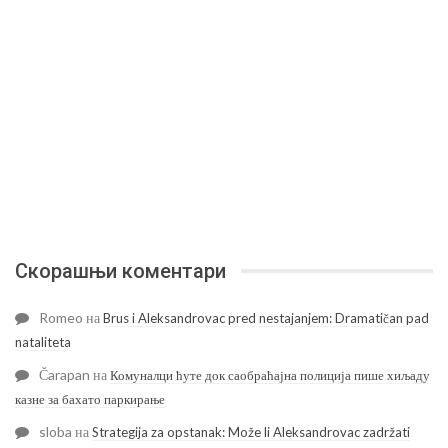
Скорашњи коментари
Romeo
на
Brus i Aleksandrovac pred nestajanjem: Dramatičan pad
nataliteta
Čarapan
на
Комуналци ћуте док саобраћајна полиција пише хиљаду
казне за бахато паркирање
sloba
на
Strategija za opstanak: Može li Aleksandrovac zadržati