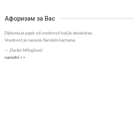
Афоризам за Вас
Diploma je papir od vrednosti koji je devalvirao.
Vrednost je narasla članskim kartama.
—
Darko Mihajlović
naredni >>