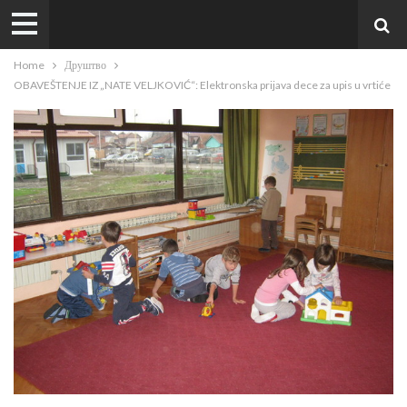
Home
Друштво
OBAVEŠTENJE IZ „NATE VELJKOVIĆ“: Elektronska prijava dece za upis u vrtiće