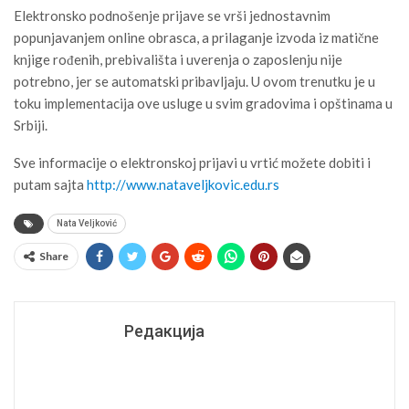
Elektronsko podnošenje prijave se vrši jednostavnim
popunjavanjem online obrasca, a prilaganje izvoda iz matične
knjige rođenih, prebivališta i uverenja o zaposlenju nije
potrebno, jer se automatski pribavljaju. U ovom trenutku je u
toku implementacija ove usluge u svim gradovima i opštinama u
Srbiji.
Sve informacije o elektronskoj prijavi u vrtić možete dobiti i
putam sajta
http://www.nataveljkovic.edu.rs
Nata Veljković
Share
Редакција