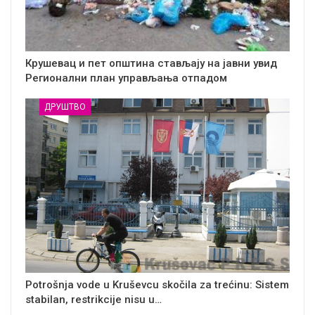
Крушевац и пет општина стављају на јавни увид
Регионални план управљања отпадом
ДРУШТВО
Potrošnja vode u Kruševcu skočila za trećinu: Sistem
stabilan, restrikcije nisu u…