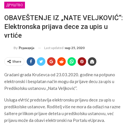
ДРУШТВО
OBAVEŠTENJE IZ „NATE VELJKOVIĆ“:
Elektronska prijava dece za upis u
vrtiće
Last updated
мар 25, 2020
By
Редакција
Share
Građani grada Kruševca od 23.03.2020. godine na potpuno
elektronski i besplatan način mogu da prijave decu za upis u
Predškolsku ustanovu „Nata Veljković“.
Usluga eVrtić predstavlja elektronsku prijavu dece za upis u
predškolske ustanove. Roditelj više ne mora da odlazi na razne
šaltere prilikom prijave deteta u predškolsku ustanovu, već
prijavu može da obavi elektronski na Portalu eUprava.