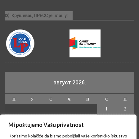
Крушевац ПРЕСС је члан у:
август 2026.
П
У
С
Ч
П
С
Н
1
2
3
4
5
6
7
8
9
Mi poštujemo Vašu privatnost
10
11
12
13
14
15
16
Koristimo kolačiće da bismo poboljšali vaše korisničko iskustvo