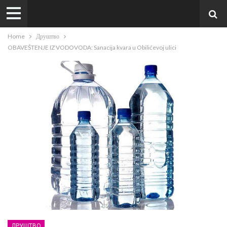
Home
Друштво
OBAVEŠTENJE IZ VODOVODA: Sanacija kvara u Obilićevoj ulici
ДРУШТВО