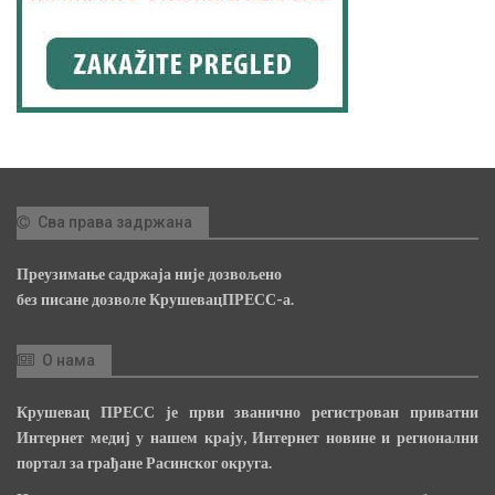
Сва права задржана
Преузимање садржаја није дозвољено
без писане дозволе КрушевацПРЕСС-а.
О нама
Крушевац ПРЕСС је први званично регистрован приватни
Интернет медиј у нашем крају, Интернет новине и регионални
портал за грађане Расинског округа.