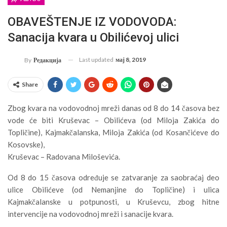
OBAVEŠTENJE IZ VODOVODA:
Sanacija kvara u Obilićevoj ulici
Last updated
мај 8, 2019
By
Редакција
Share
Zbog kvara na vodovodnoj mreži danas od 8 do 14 časova bez
vode će biti Kruševac – Obilićeva (od Miloja Zakića do
Topličine), Kajmakčalanska, Miloja Zakića (od Kosančićeve do
Kosovske),
Kruševac – Radovana Miloševića.
Od 8 do 15 časova određuje se zatvaranje za saobraćaj deo
ulice Obilićeve (od Nemanjine do Topličine) i ulica
Kajmakčalanske u potpunosti, u Kruševcu, zbog hitne
intervencije na vodovodnoj mreži i sanacije kvara.