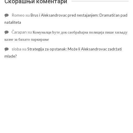
Скорашњи коментари
Romeo
на
Brus i Aleksandrovac pred nestajanjem: Dramatičan pad
nataliteta
Čarapan
на
Комуналци ћуте док саобраћајна полиција пише хиљаду
казне за бахато паркирање
sloba
на
Strategija za opstanak: Može li Aleksandrovac zadržati
mlade?