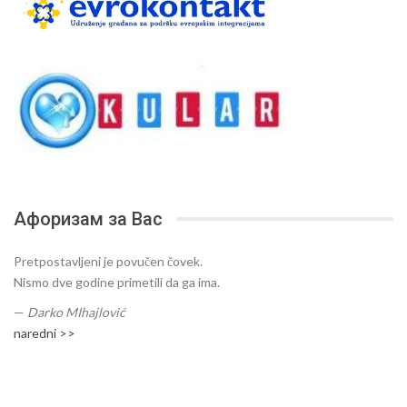
Афоризам за Вас
Pretpostavljeni je povučen čovek.
Nismo dve godine primetili da ga ima.
—
Darko MIhajlović
naredni >>