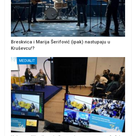
Breskvica i Marija Šerifović (ipak) nastupaju u
Kruševcu!?
MEDIALIT