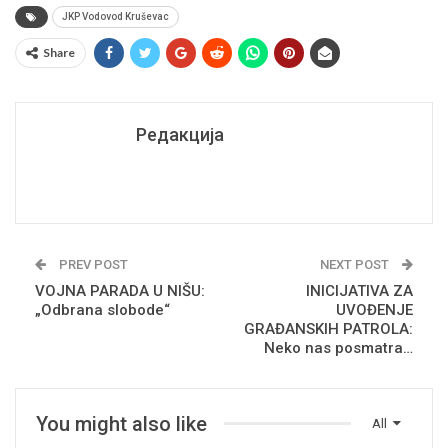
JKP Vodovod Kruševac
Share
Редакција
PREV POST
NEXT POST
VOJNA PARADA U NIŠU:
INICIJATIVA ZA
„Odbrana slobode“
UVOĐENJE
GRAĐANSKIH PATROLA:
Neko nas posmatra…
You might also like
All