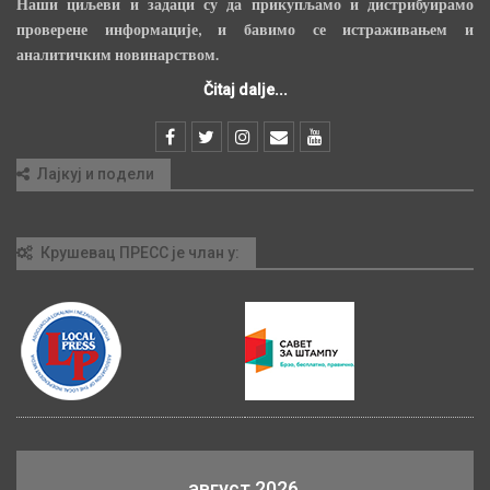
Наши циљеви и задаци су да прикупљамо и дистрибуирамо
проверене информације, и бавимо се истраживањем и
аналитичким новинарством.
Čitaj dalje...
Лајкуј и подели
Крушевац ПРЕСС је члан у:
август 2026.