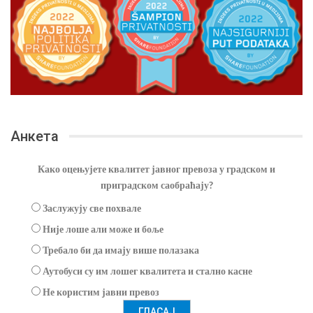
Анкета
Како оцењујете квалитет јавног превоза у градском и
приградском саобраћају?
Заслужују све похвале
Није лоше али може и боље
Требало би да имају више полазака
Аутобуси су им лошег квалитета и стално касне
Не користим јавни превоз