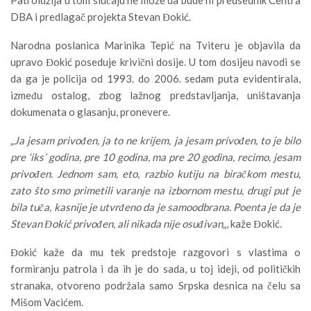
DBA i predlagač projekta Stevan Đokić.
Narodna poslanica Marinika Tepić na Tviteru je objavila da
upravo Đokić poseduje krivični dosije. U tom dosijeu navodi se
da ga je policija od 1993. do 2006. sedam puta evidentirala,
između ostalog, zbog lažnog predstavljanja, uništavanja
dokumenata o glasanju, pronevere.
„
Ja jesam privođen, ja to ne krijem, ja jesam privođen, to je bilo
pre ‘iks’ godina, pre 10 godina, ma pre 20 godina, recimo, jesam
privođen. Jednom sam, eto, razbio kutiju na biračkom mestu,
zato što smo primetili varanje na izbornom mestu, drugi put je
bila tuča, kasnije je utvrđeno da je samoodbrana. Poenta je da je
Stevan Đokić privođen, ali nikada nije osuđivan
„, kaže Đokić.
Đokić kaže da mu tek predstoje razgovori s vlastima o
formiranju patrola i da ih je do sada, u toj ideji, od političkih
stranaka, otvoreno podržala samo Srpska desnica na čelu sa
Mišom Vacićem.