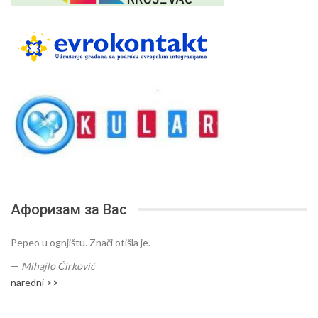
Афоризам за Вас
Pepeo u ognjištu. Znači otišla je.
—
Mihajlo Ćirković
naredni >>