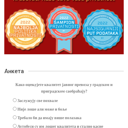
Анкета
Како оцењујете квалитет јавног превоза у градском и
приградском саобраћају?
Заслужују све похвале
Није лоше али може и боље
Требало би да имају више полазака
Аутобуси су им лошег квалитета и стално касне