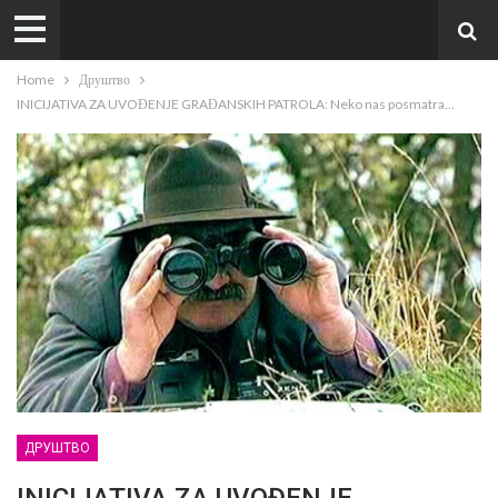
Home
Друштво
INICIJATIVA ZA UVOĐENJE GRAĐANSKIH PATROLA: Neko nas posmatra…
ДРУШТВО
INICIJATIVA ZA UVOĐENJE