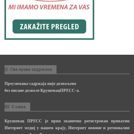
Сва права задржана
Преузимање садржаја није дозвољено
без писане дозволе КрушевацПРЕСС-а.
О нама
Крушевац ПРЕСС је први званично регистрован приватни
Интернет медиј у нашем крају, Интернет новине и регионални