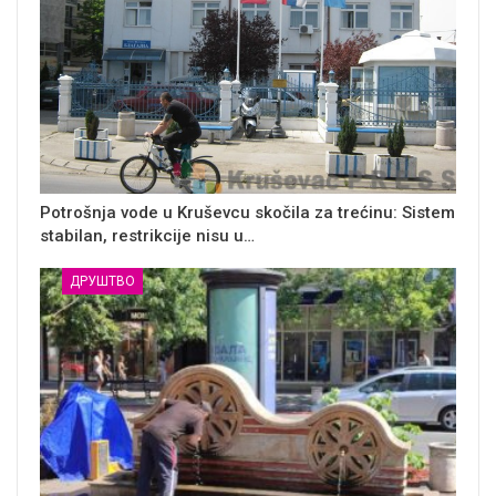
Potrošnja vode u Kruševcu skočila za trećinu: Sistem
stabilan, restrikcije nisu u…
ДРУШТВО