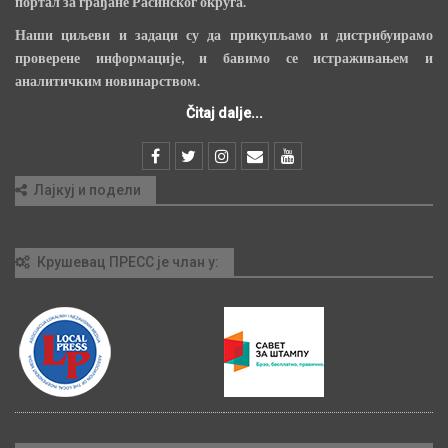
портал за грађане Расинског округа.
Наши циљеви и задаци су да прикупљамо и дистрибуирамо
проверене информације, и бавимо се истраживањем и
аналитичким новинарством.
Čitaj dalje...
Лајкуј и подели
Крушевац ПРЕСС је члан у: