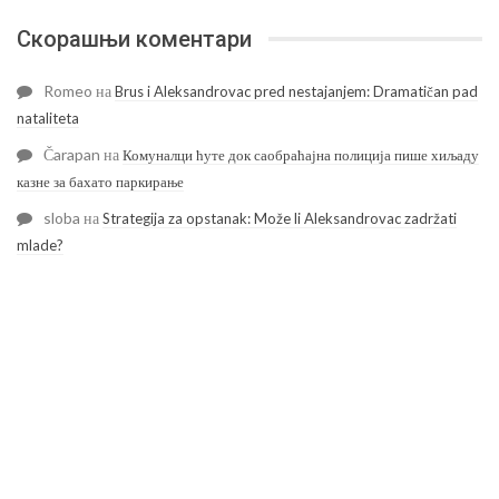
Скорашњи коментари
Romeo
на
Brus i Aleksandrovac pred nestajanjem: Dramatičan pad
nataliteta
Čarapan
на
Комуналци ћуте док саобраћајна полиција пише хиљаду
казне за бахато паркирање
sloba
на
Strategija za opstanak: Može li Aleksandrovac zadržati
mlade?