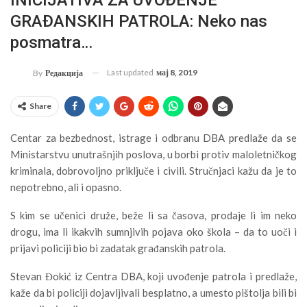
GRAĐANSKIH PATROLA: Neko nas
posmatra…
Last updated
мај 8, 2019
By
Редакција
Share
Centar za bezbednost, istrage i odbranu DBA predlaže da se
Ministarstvu unutrašnjih poslova, u borbi protiv maloletničkog
kriminala, dobrovoljno priključe i civili. Stručnjaci kažu da je to
nepotrebno, ali i opasno.
S kim se učenici druže, beže li sa časova, prodaje li im neko
drogu, ima li ikakvih sumnjivih pojava oko škola – da to uoči i
prijavi policiji bio bi zadatak građanskih patrola.
Stevan Đokić iz Centra DBA, koji uvođenje patrola i predlaže,
kaže da bi policiji dojavljivali besplatno, a umesto pištolja bili bi