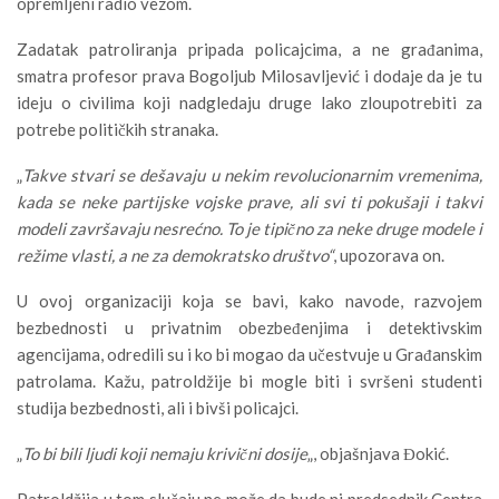
opremljeni radio vezom.
Zadatak patroliranja pripada policajcima, a ne građanima,
smatra profesor prava Bogoljub Milosavljević i dodaje da je tu
ideju o civilima koji nadgledaju druge lako zloupotrebiti za
potrebe političkih stranaka.
„
Takve stvari se dešavaju u nekim revolucionarnim vremenima,
kada se neke partijske vojske prave, ali svi ti pokušaji i takvi
modeli završavaju nesrećno. To je tipično za neke druge modele i
režime vlasti, a ne za demokratsko društvo“
, upozorava on.
U ovoj organizaciji koja se bavi, kako navode, razvojem
bezbednosti u privatnim obezbeđenjima i detektivskim
agencijama, odredili su i ko bi mogao da učestvuje u Građanskim
patrolama. Kažu, patroldžije bi mogle biti i svršeni studenti
studija bezbednosti, ali i bivši policajci.
„
To bi bili ljudi koji nemaju krivični dosije
„, objašnjava Đokić.
Patroldžija u tom slučaju ne može da bude ni predsednik Centra