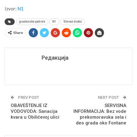
Izvor:
N1
građanske patrole
N1
Stevan Đokić
Share
Редакција
PREV POST
NEXT POST
OBAVEŠTENJE IZ
SERVISNA
VODOVODA: Sanacija
INFORMACIJA: Bez vode
kvara u Obilićevoj ulici
prekomoravska sela i
deo grada oko Fontane