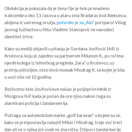
Obdukcija je pokazala da je žena čije je telo pronađeno
6.decembra oko 13 časova u ataru sela Bradarac kod Aleksinca,
ubijena iz vatrenog oružja,
potvrdio je za „Alo“
portparol Višeg
javnog tužilaštva u Nišu Vladimir Stanojević ne navodeći
identitet žrtve.
Kako su mediji objavili u pitanju je Gordana Josifović (44) iz
Kruševca, koju je zajedno sa partnerom Milunom K., po rečima
njenih kolega iz tehničkog pregleda „Sara“ u Kruševcu, uz
pretnju pištoljem, oteo bivši momak Miodrag K. sa kojim je bila
u vezi više od 10 godina.
Beživotno telo Josifovićeve našao je poljoprivrednik iz
Mozgova N.P. kada je pošao da ore njivu nakon čega su
alarmirani policija i žandarmerija.
Potraga za automobilom marke „golf karavan“ u kojem su se,
kako se pretpostavlja nalazili Milun i Miodrag, traje već treći
dan ali se o njima još uvek ne zna ništa. Džipovi žandarmerije