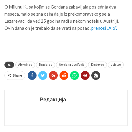
O Milunu K., sa kojim se Gordana zabavljala poslednja dva
meseca, malo se zna osim da je iz prekomoravskog sela
Lazarevac i da već 25 godina radi u nekom hotelu u Austriji.
Ovih dana on je trebalo da se vrati na posao,
prenosi „Alo“.
Aleksinac
Bradarac
Gordana Josifović
Kruševac
ubistvo
Share
Редакција