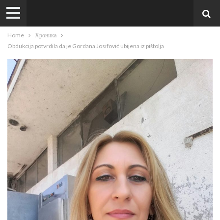
Home
Хроника
Obdukcija potvrdila da je Gordana Josifović ubijena iz pištolja