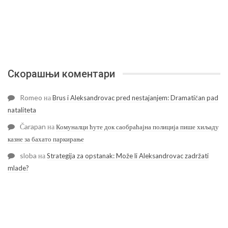
Скорашњи коментари
Romeo
на
Brus i Aleksandrovac pred nestajanjem: Dramatičan pad
nataliteta
Čarapan
на
Комуналци ћуте док саобраћајна полиција пише хиљаду
казне за бахато паркирање
sloba
на
Strategija za opstanak: Može li Aleksandrovac zadržati
mlade?