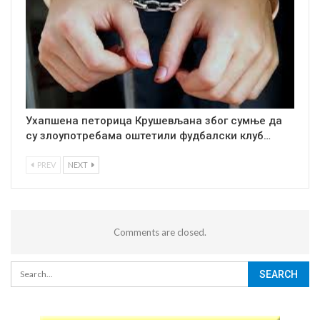
Ухапшена петорица Крушевљана због сумње да
су злоупотребама оштетили фудбалски клуб…
PREV
NEXT
Comments are closed.