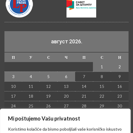
август 2026.
П
У
С
Ч
П
С
Н
1
2
3
4
5
6
7
8
9
10
11
12
13
14
15
16
17
18
19
20
21
22
23
24
25
26
27
28
29
30
31
Mi poštujemo Vašu privatnost
« јул
Koristimo kolačiće da bismo poboljšali vaše korisničko iskustvo