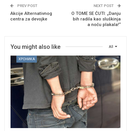
PREV POST
NEXT POST
Akcije Alternativnog
O TOME SE ĆUTI: „Danju
centra za devojke
bih radila kao sluškinja
a noću plakala!“
You might also like
All
ХРОНИКА