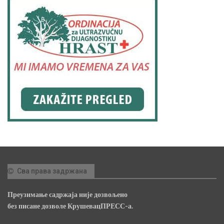
Сва права задржана
Преузимање садржаја није дозвољено
без писане дозволе КрушевацПРЕСС-а.