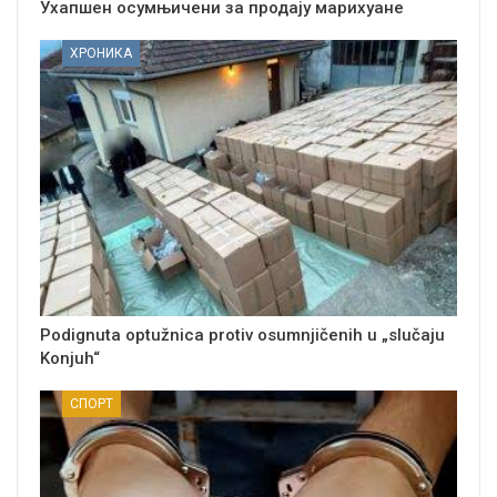
Ухапшен осумњичени за продају марихуане
ХРОНИКА
Podignuta optužnica protiv osumnjičenih u „slučaju
Konjuh“
СПОРТ