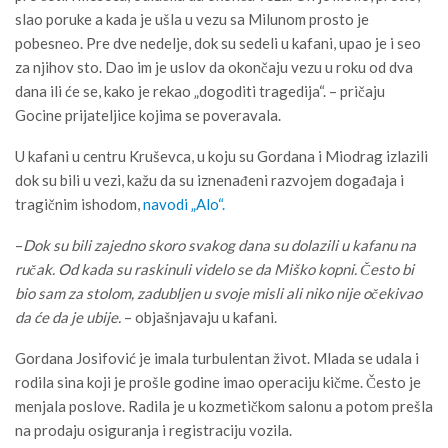
slao poruke a kada je ušla u vezu sa Milunom prosto je
pobesneo. Pre dve nedelje, dok su sedeli u kafani, upao je i seo
za njihov sto. Dao im je uslov da okončaju vezu u roku od dva
dana ili će se, kako je rekao „dogoditi tragedija“. – pričaju
Gocine prijateljice kojima se poveravala.
U kafani u centru Kruševca, u koju su Gordana i Miodrag izlazili
dok su bili u vezi, kažu da su iznenađeni razvojem događaja i
tragičnim ishodom,
navodi „Alo“.
–
Dok su bili zajedno skoro svakog dana su dolazili u kafanu na
ručak. Od kada su raskinuli videlo se da Miško kopni. Često bi
bio sam za stolom, zadubljen u svoje misli ali niko nije očekivao
da će da je ubije.
– objašnjavaju u kafani.
Gordana Josifović je imala turbulentan život. Mlada se udala i
rodila sina koji je prošle godine imao operaciju kičme. Često je
menjala poslove. Radila je u kozmetičkom salonu a potom prešla
na prodaju osiguranja i registraciju vozila.