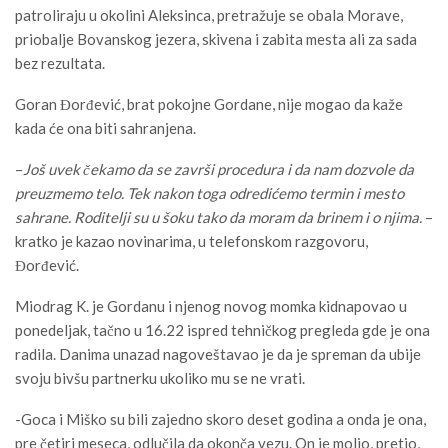
patroliraju u okolini Aleksinca, pretražuje se obala Morave,
priobalje Bovanskog jezera, skivena i zabita mesta ali za sada
bez rezultata.
Goran Đorđević, brat pokojne Gordane, nije mogao da kaže
kada će ona biti sahranjena.
–
Još uvek čekamo da se završi procedura i da nam dozvole da
preuzmemo telo. Tek nakon toga odredićemo termin i mesto
sahrane. Roditelji su u šoku tako da moram da brinem i o njima.
–
kratko je kazao novinarima, u telefonskom razgovoru,
Đorđević.
Miodrag K. je Gordanu i njenog novog momka kidnapovao u
ponedeljak, tačno u 16.22 ispred tehničkog pregleda gde je ona
radila. Danima unazad nagoveštavao je da je spreman da ubije
svoju bivšu partnerku ukoliko mu se ne vrati.
-Goca i Miško su bili zajedno skoro deset godina a onda je ona,
pre četiri meseca, odlučila da okonča vezu. On je molio, pretio,