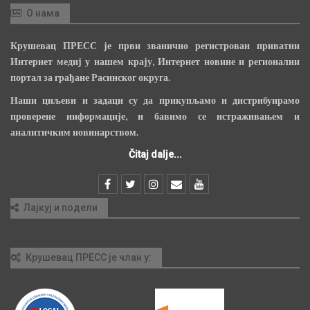
О нама
Крушевац ПРЕСС је први званично регистрован приватни
Интернет медиј у нашем крају, Интернет новине и регионални
портал за грађане Расинског округа.
Наши циљеви и задаци су да прикупљамо и дистрибуирамо
проверене информације, и бавимо се истраживањем и
аналитичким новинарством.
Čitaj dalje...
Лајкуј и подели
Крушевац ПРЕСС је члан у: