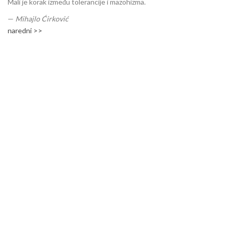
Mali je korak između tolerancije i mazohizma.
—
Mihajlo Ćirković
naredni >>