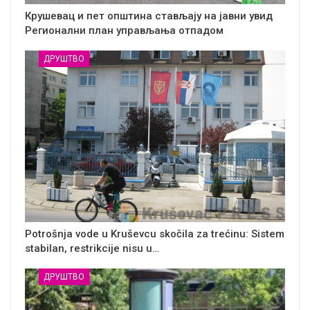
Крушевац и пет општина стављају на јавни увид
Регионални план управљања отпадом
ДРУШТВО
Potrošnja vode u Kruševcu skočila za trećinu: Sistem
stabilan, restrikcije nisu u…
ДРУШТВО