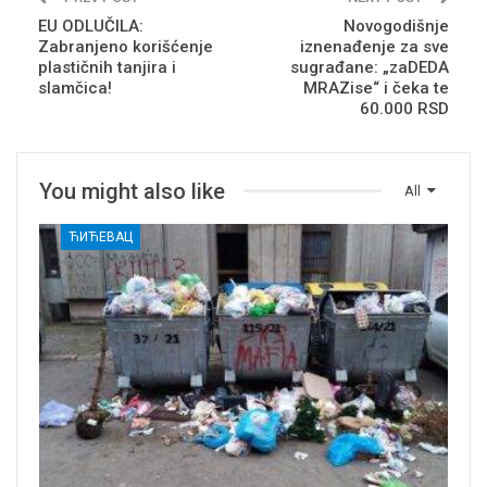
EU ODLUČILA:
Novogodišnje
Zabranjeno korišćenje
iznenađenje za sve
plastičnih tanjira i
sugrađane: „zaDEDA
slamčica!
MRAZise“ i čeka te
60.000 RSD
You might also like
All
ЋИЋЕВАЦ