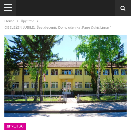
Home
Друштво
OBELEŽEN JUBILEJ: Šest decenija Doma učenika „Pane Đukić Limar“
ДРУШТВО