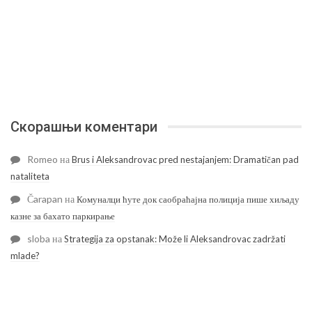
Скорашњи коментари
Romeo
на
Brus i Aleksandrovac pred nestajanjem: Dramatičan pad
nataliteta
Čarapan
на
Комуналци ћуте док саобраћајна полиција пише хиљаду
казне за бахато паркирање
sloba
на
Strategija za opstanak: Može li Aleksandrovac zadržati
mlade?