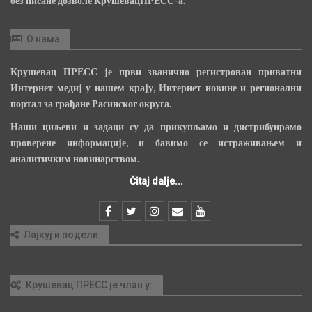
без писане дозволе КрушевацПРЕСС-а.
О нама
Крушевац ПРЕСС је први званично регистрован приватни
Интернет медиј у нашем крају, Интернет новине и регионални
портал за грађане Расинског округа.
Наши циљеви и задаци су да прикупљамо и дистрибуирамо
проверене информације, и бавимо се истраживањем и
аналитичким новинарством.
Čitaj dalje...
Лајкуј и подели
Крушевац ПРЕСС је члан у: