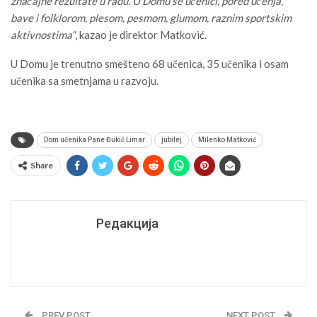
značajne rezultate u radu. U Domu se učenici, pored učenja,
bave i folklorom, plesom, pesmom, glumom, raznim sportskim
aktivnostima“
, kazao je direktor Matković.
U Domu je trenutno smešteno 68 učenica, 35 učenika i osam
učenika sa smetnjama u razvoju.
Dom učenika Pane Đukić Limar
jubilej
Milenko Matković
Share
Редакција
PREV POST
NEXT POST