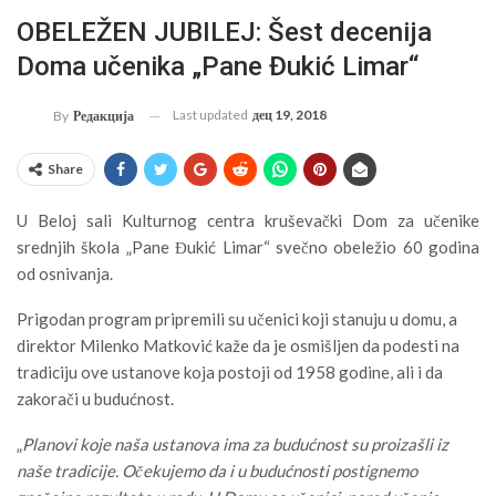
OBELEŽEN JUBILEJ: Šest decenija
Doma učenika „Pane Đukić Limar“
Last updated
дец 19, 2018
By
Редакција
Share
U Beloj sali Kulturnog centra kruševački Dom za učenike
srednjih škola „Pane Đukić Limar“ svečno obeležio 60 godina
od osnivanja.
Prigodan program pripremili su učenici koji stanuju u domu, a
direktor Milenko Matković kaže da je osmišljen da podesti na
tradiciju ove ustanove koja postoji od 1958 godine, ali i da
zakorači u budućnost.
„
Planovi koje naša ustanova ima za budućnost su proizašli iz
naše tradicije. Očekujemo da i u budućnosti postignemo