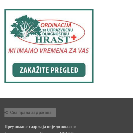
Сва права задржана
Преузимање садржаја није дозвољено