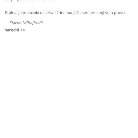
Praksa je pokazala da kriva Drina nadjača sve one koji su u pravu.
—
Darko Mihajlović
naredni >>