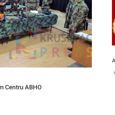
А
om Centru ABHO