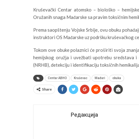
Kruševački Centar atomsko – biološko – hemijsk
Oružanih snaga Mađarske sa pravim toksičnim hemik
Prema saopštenju Vojske Srbije, ovu obuku pohađaj
instruktori OS Mađarske uz podršku kruševačkog ce
Tokom ove obuke polaznici će proširiti svoja znanja 
hemijskog oružja i uvežbati upotrebu sredstava i 
(NRHB), detekciju i identifikaciju toksičnih hemikal
Centar ABHO
Kruševac
Mađari
obuka
Share
Редакција