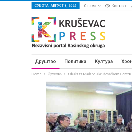
СУБОТА, АВГУСТ 8, 2026
О нама
Контакт
Друштво
Политика
Култура
Хро
Home
Друштво
Obuka za Mađare u kruševačkom Centr