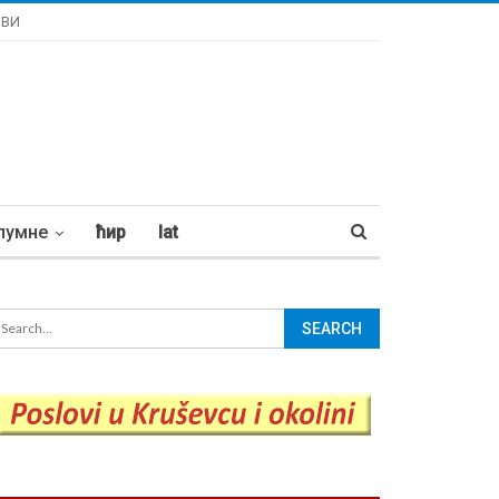
ОВИ
лумне
ћир
lat