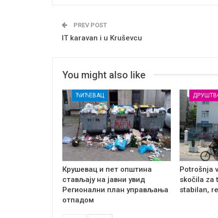
PREV POST
IT karavan i u Kruševcu
You might also like
ЋИЋЕВАЦ
ДРУШТВ
Крушевац и пет општина
Potrošnja 
стављају на јавни увид
skočila za 
Регионални план управљања
stabilan, r
отпадом