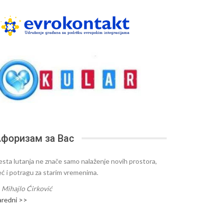
форизам за Вас
esta lutanja ne znače samo nalaženje novih prostora,
eć i potragu za starim vremenima.
—
Mihajlo Ćirković
aredni >>