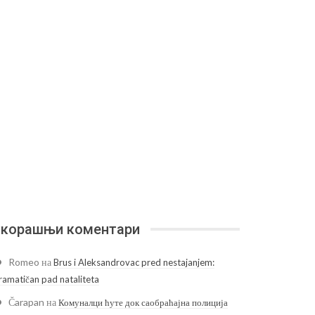
корашњи коментари
Romeo
на
Brus i Aleksandrovac pred nestajanjem:
ramatičan pad nataliteta
Čarapan
на
Комуналци ћуте док саобраћајна полиција