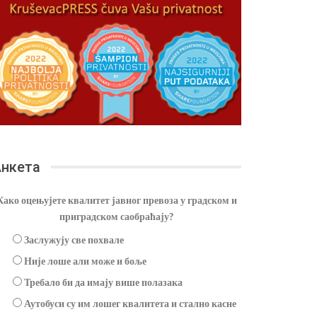
нкета
Како оцењујете квалитет јавног превоза у градском и
приградском саобраћају?
Заслужују све похвале
Није лоше али може и боље
Требало би да имају више полазака
Аутобуси су им лошег квалитета и стално касне