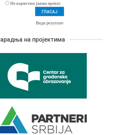
Не користим јавни превоз
Види резултате
арадња на пројектима