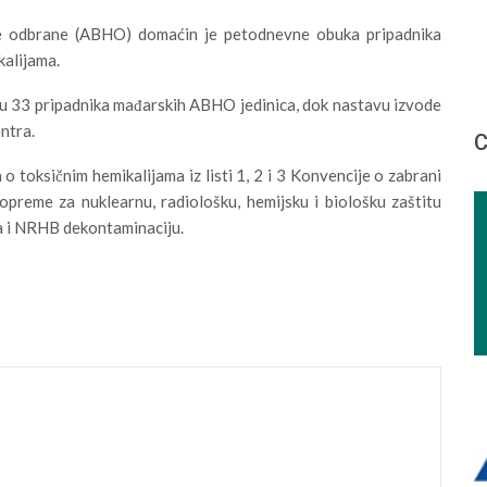
e odbrane (ABHO) domaćin je petodnevne obuka pripadnika
alijama.
u 33 pripadnika mađarskih ABHO jedinica, dok nastavu izvode
ntra.
С
o toksičnim hemikalijama iz listi 1, 2 i 3 Konvencije o zabrani
opreme za nuklearnu, radiološku, hemijsku i biološku zaštitu
ija i NRHB dekontaminaciju.