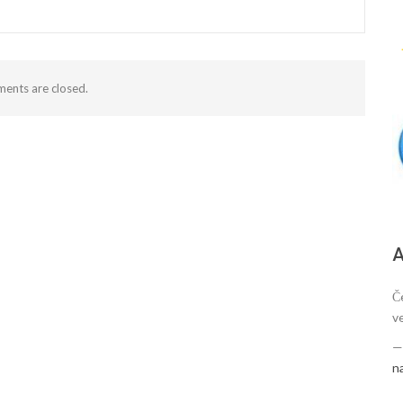
ents are closed.
А
Č
v
n