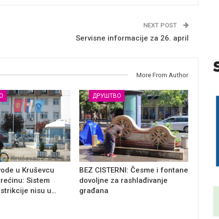
NEXT POST
Servisne informacije za 26. april
More From Author
О
ДРУШТВО
vode u Kruševcu
BEZ CISTERNI: Česme i fontane
trećinu: Sistem
dovoljne za rashlađivanje
estrikcije nisu u…
građana