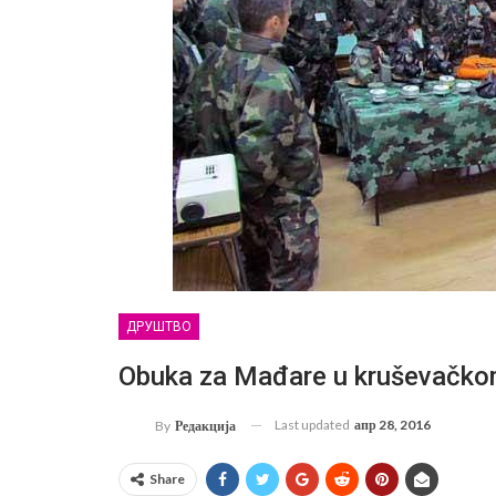
ДРУШТВО
Obuka za Mađare u kruševačk
Last updated
апр 28, 2016
By
Редакција
Share