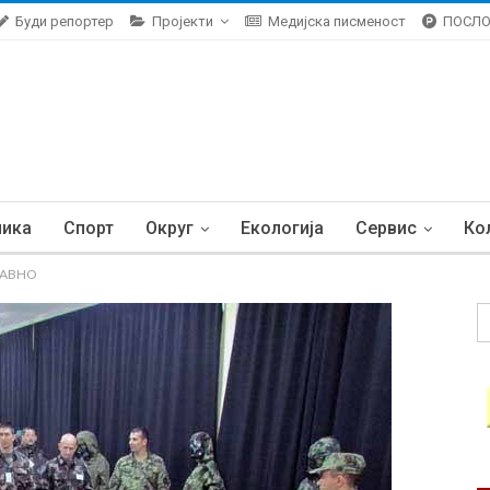
Буди репортер
Пројекти
Медијска писменост
ПОСЛ
ника
Спорт
Округ
Екологија
Сервис
Ко
u ABHO