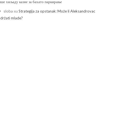
ише хиљаду казне за бахато паркирање
sloba
на
Strategija za opstanak: Može li Aleksandrovac
adržati mlade?