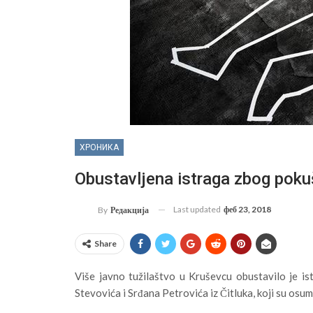
ХРОНИКА
Obustavljena istraga zbog poku
Last updated
феб 23, 2018
By
Редакција
Share
Više javno tužilaštvo u Kruševcu obustavilo je is
Stevovića i Srđana Petrovića iz Čitluka, koji su osu