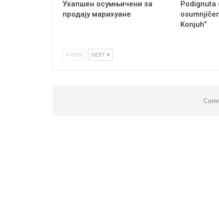
Ухапшен осумњичени за
Podignuta 
продају марихуане
osumnjičen
Konjuh“
PREV
NEXT
Comm