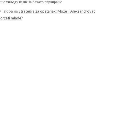
ише хиљаду казне за бахато паркирање
sloba
на
Strategija za opstanak: Može li Aleksandrovac
adržati mlade?