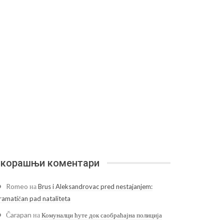
корашњи коментари
Romeo
на
Brus i Aleksandrovac pred nestajanjem:
ramatičan pad nataliteta
Čarapan
на
Комуналци ћуте док саобраћајна полиција