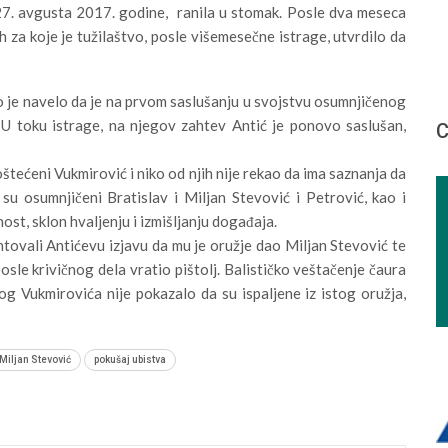
7. avgusta 2017. godine, ranila u stomak. Posle dva meseca
h za koje je tužilaštvo, posle višemesečne istrage, utvrdilo da
o je navelo da je na prvom saslušanju u svojstvu osumnjičenog
. U toku istrage, na njegov zahtev Antić je ponovo saslušan,
С
oštećeni Vukmirović i niko od njih nije rekao da ima saznanja da
 su osumnjičeni Bratislav i Miljan Stevović i Petrović, kao i
ost, sklon hvaljenju i izmišljanju događaja.
antovali Antićevu izjavu da mu je oružje dao Miljan Stevović te
posle krivičnog dela vratio pištolj. Balističko veštačenje čaura
g Vukmirovića nije pokazalo da su ispaljene iz istog oružja,
Miljan Stevović
pokušaj ubistva