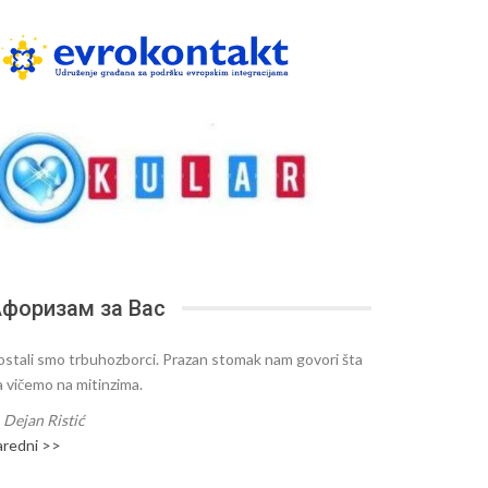
форизам за Вас
ostali smo trbuhozborci. Prazan stomak nam govori šta
a vičemo na mitinzima.
—
Dejan Ristić
aredni >>