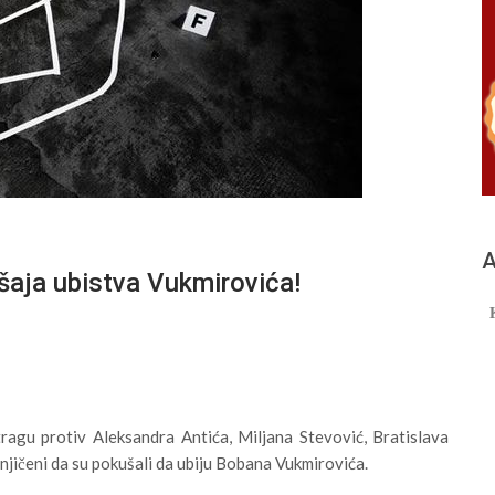
А
šaja ubistva Vukmirovića!
tragu protiv Aleksandra Antića, Miljana Stevović, Bratislava
mnjičeni da su pokušali da ubiju Bobana Vukmirovića.