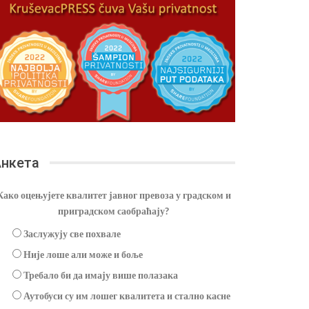
нкета
Како оцењујете квалитет јавног превоза у градском и
приградском саобраћају?
Заслужују све похвале
Није лоше али може и боље
Требало би да имају више полазака
Аутобуси су им лошег квалитета и стално касне