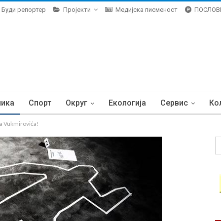
Буди репортер
Пројекти
Медијска писменост
ПОСЛОВ
ника
Спорт
Округ
Екологија
Сервис
Ко
va Vukmirovića!