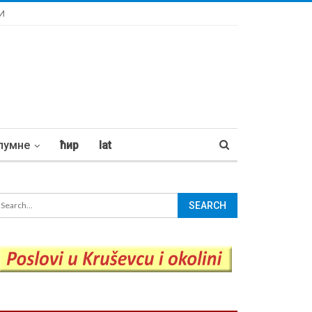
И
лумне
ћир
lat