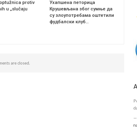
optužnica protiv
Ухапшена петорица
ih u „slučaju
Крушевљана због сумње да
су злоупотребама оштетили
фудбалски клуб…
ents are closed.
А
P
d
n