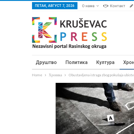
ПЕТАК, АВГУСТ 7, 2026
О нама
Контакт
Друштво
Политика
Култура
Хро
Home
Хроника
Obustavljena istraga zbog pokušaja ubist