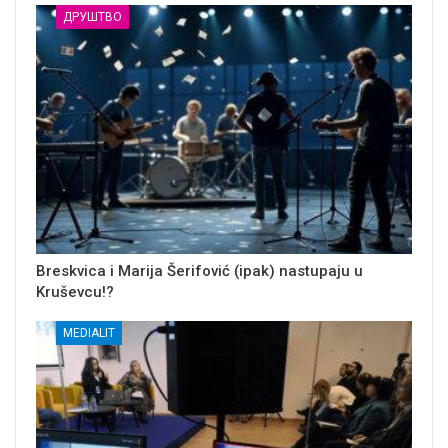
ДРУШТВО
Breskvica i Marija Šerifović (ipak) nastupaju u
Kruševcu!?
MEDIALIT