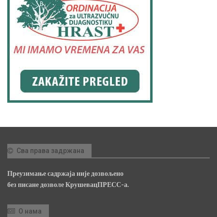
Сва права задржана
Преузимање садржаја није дозвољено
без писане дозволе КрушевацПРЕСС-а.
О нама