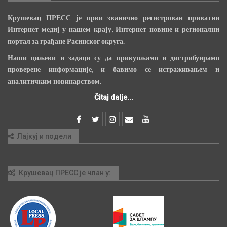
Крушевац ПРЕСС је први званично регистрован приватни
Интернет медиј у нашем крају, Интернет новине и регионални
портал за грађане Расинског округа.
Наши циљеви и задаци су да прикупљамо и дистрибуирамо
проверене информације, и бавимо се истраживањем и
аналитичким новинарством.
Čitaj dalje...
Лајкуј и подели
Крушевац ПРЕСС је члан у: