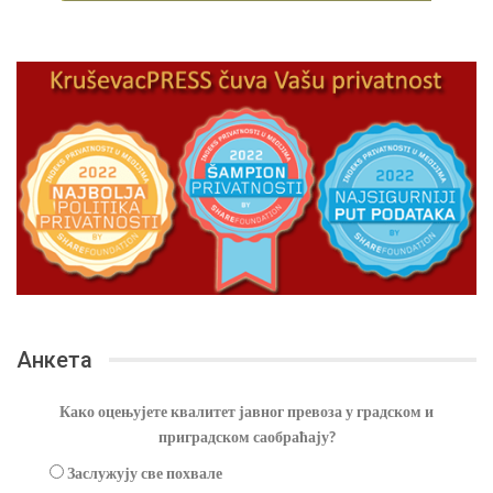
Анкета
Како оцењујете квалитет јавног превоза у градском и
приградском саобраћају?
Заслужују све похвале