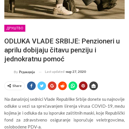
ДРУШТВО
ODLUKA VLADE SRBIJE: Penzioneri u
aprilu dobijaju čitavu penziju i
jednokratnu pomoć
Last updated
мар 27, 2020
By
Редакција
Share
Na današnjoj sednici Vlade Republike Srbije donete su najnovije
odluke u vezi sa sprečavanjem širenja virusa COVID-19, među
kojima je i odluka da su isporuke zaštitnih maski, koje Republički
fond za zdravstveno osiguranje isporučuje veletrgovcima,
oslobođene PDV-a.