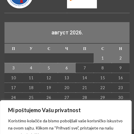
август 2026.
П
У
С
Ч
П
С
Н
1
2
3
4
5
6
7
8
9
10
11
12
13
14
15
16
17
18
19
20
21
22
23
24
25
26
27
28
29
30
31
Mi poštujemo Vašu privatnost
« јул
Koristimo kolačiće da bismo poboljšali vaše korisničko iskustvo
na ovom sajtu. Klikom na "Prihvati sve", pristajete na našu