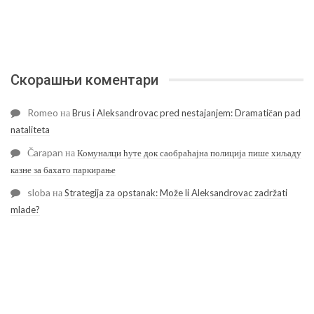
Скорашњи коментари
Romeo
на
Brus i Aleksandrovac pred nestajanjem: Dramatičan pad
nataliteta
Čarapan
на
Комуналци ћуте док саобраћајна полиција пише хиљаду
казне за бахато паркирање
sloba
на
Strategija za opstanak: Može li Aleksandrovac zadržati
mlade?