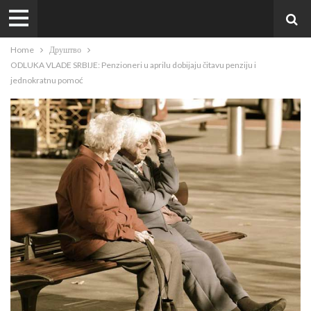
Home
Друштво
ODLUKA VLADE SRBIJE: Penzioneri u aprilu dobijaju čitavu penziju i
jednokratnu pomoć