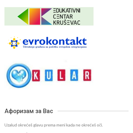
Афоризам за Вас
Uzalud okrećeš glavu prema meni kada ne okrećeš oči.