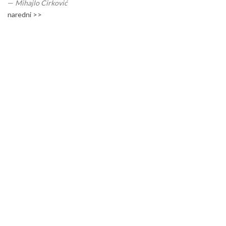
—
Mihajlo Ćirković
naredni >>