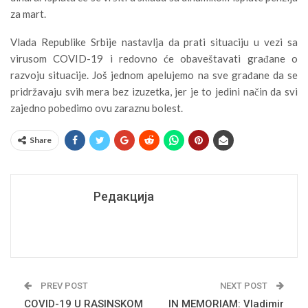
za mart.
Vlada Republike Srbije nastavlja da prati situaciju u vezi sa
virusom COVID-19 i redovno će obaveštavati građane o
razvoju situacije. Još jednom apelujemo na sve građane da se
pridržavaju svih mera bez izuzetka, jer je to jedini način da svi
zajedno pobedimo ovu zaraznu bolest.
Share
Редакција
PREV POST
NEXT POST
COVID-19 U RASINSKOM
IN MEMORIAM: Vladimir