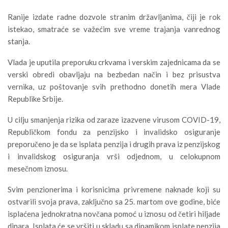
Ranije izdate radne dozvole stranim državljanima, čiji je rok
istekao, smatraće se važećim sve vreme trajanja vanrednog
stanja.
Vlada je uputila preporuku crkvama i verskim zajednicama da se
verski obredi obavljaju na bezbedan način i bez prisustva
vernika, uz poštovanje svih prethodno donetih mera Vlade
Republike Srbije.
U cilju smanjenja rizika od zaraze izazvene virusom COVID-19,
Republičkom fondu za penzijsko i invalidsko osiguranje
preporučeno je da se isplata penzija i drugih prava iz penzijskog
i invalidskog osiguranja vrši odjednom, u celokupnom
mesečnom iznosu.
Svim penzionerima i korisnicima privremene naknade koji su
ostvarili svoja prava, zaključno sa 25. martom ove godine, biće
isplaćena jednokratna novčana pomoć u iznosu od četiri hiljade
dinara. Isplata će se vršiti u skladu sa dinamikom isplate penzija