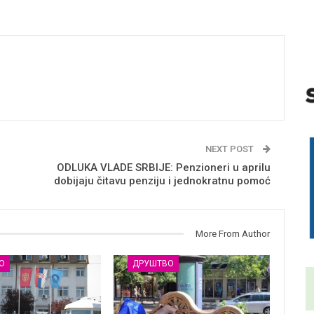
NEXT POST
ODLUKA VLADE SRBIJE: Penzioneri u aprilu
dobijaju čitavu penziju i jednokratnu pomoć
More From Author
О
ДРУШТВО