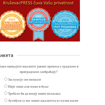
нкета
Како оцењујете квалитет јавног превоза у градском и
приградском саобраћају?
Заслужују све похвале
Није лоше али може и боље
Требало би да имају више полазака
Аутобуси су им лошег квалитета и стално касне