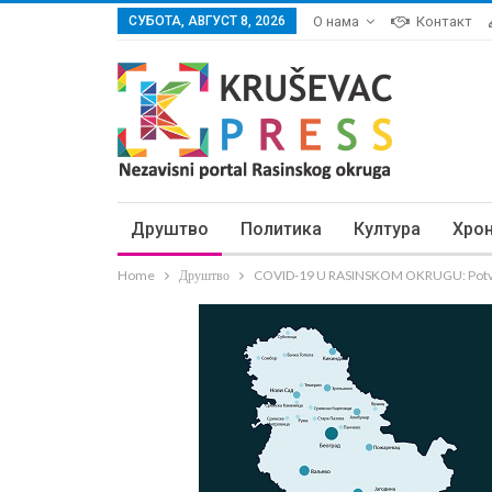
СУБОТА, АВГУСТ 8, 2026
О нама
Контакт
Друштво
Политика
Култура
Хро
Home
Друштво
COVID-19 U RASINSKOM OKRUGU: Potvrđe