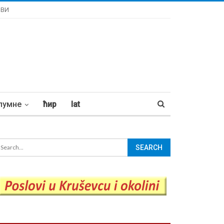
ОВИ
лумне
ћир
lat