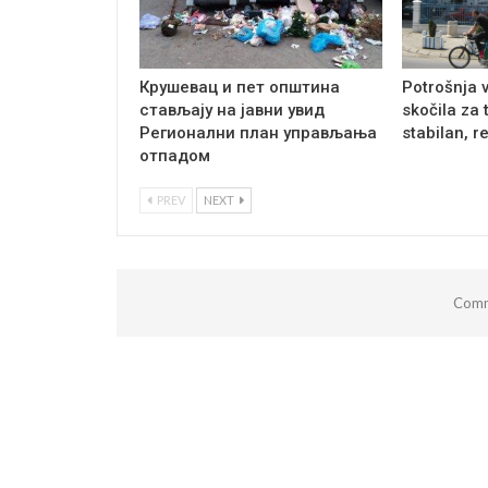
Крушевац и пет општина
Potrošnja 
стављају на јавни увид
skočila za 
Регионални план управљања
stabilan, r
отпадом
PREV
NEXT
Comm