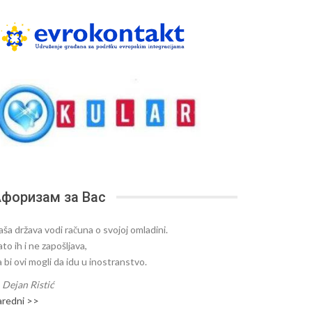
форизам за Вас
aša država vodi računa o svojoj omladini.
to ih i ne zapošljava,
 bi ovi mogli da idu u inostranstvo.
—
Dejan Ristić
aredni >>