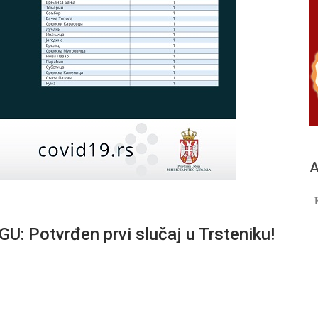
А
Potvrđen prvi slučaj u Trsteniku!