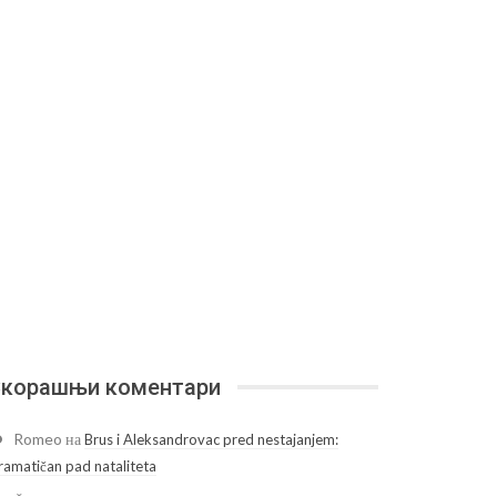
корашњи коментари
Romeo
на
Brus i Aleksandrovac pred nestajanjem:
ramatičan pad nataliteta