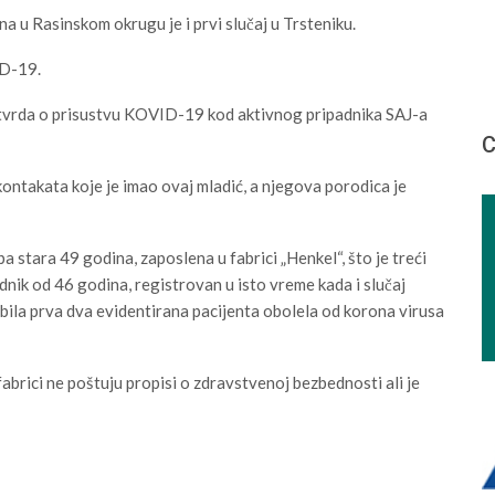
 u Rasinskom okrugu je i prvi slučaj u Trsteniku.
ID-19.
otvrda o prisustvu KOVID-19 kod aktivnog pripadnika SAJ-a
С
kontakata koje je imao ovaj mladić, a njegova porodica je
stara 49 godina, zaposlena u fabrici „Henkel“, što je treći
adnik od 46 godina, registrovan u isto vreme kada i slučaj
 bila prva dva evidentirana pacijenta obolela od korona virusa
fabrici ne poštuju propisi o zdravstvenoj bezbednosti ali je