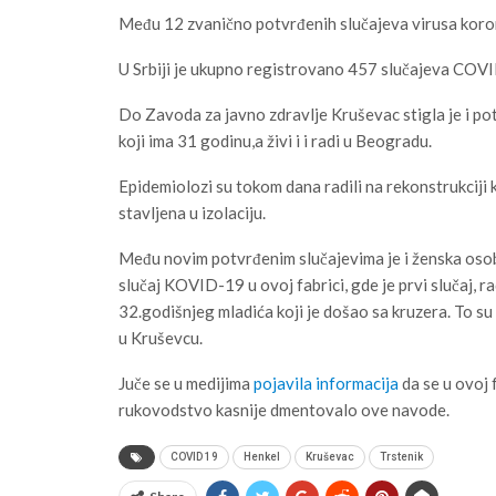
Među 12 zvanično potvrđenih slučajeva virusa korona
U Srbiji je ukupno registrovano 457 slučajeva COV
Do Zavoda za javno zdravlje Kruševac stigla je i p
koji ima 31 godinu,a živi i i radi u Beogradu.
Epidemiolozi su tokom dana radili na rekonstrukciji 
stavljena u izolaciju.
Među novim potvrđenim slučajevima je i ženska osoba 
slučaj KOVID-19 u ovoj fabrici, gde je prvi slučaj, r
32.godišnjeg mladića koji je došao sa kruzera. To su
u Kruševcu.
Juče se u medijima
pojavila informacija
da se u ovoj 
rukovodstvo kasnije dmentovalo ove navode.
COVID 19
Henkel
Kruševac
Trstenik