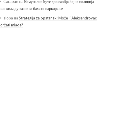
Čarapan
на
Комуналци ћуте док саобраћајна полиција
ише хиљаду казне за бахато паркирање
sloba
на
Strategija za opstanak: Može li Aleksandrovac
adržati mlade?