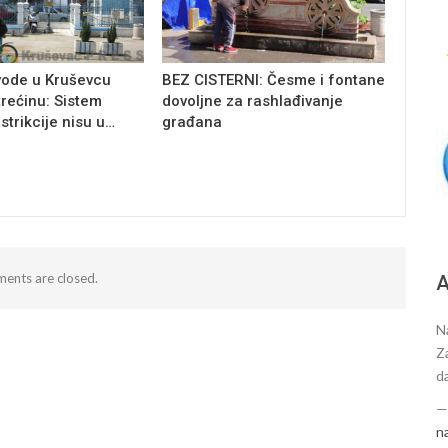
vode u Kruševcu
BEZ CISTERNI: Česme i fontane
trećinu: Sistem
dovoljne za rashlađivanje
estrikcije nisu u…
građana
ents are closed.
А
N
Za
da
n