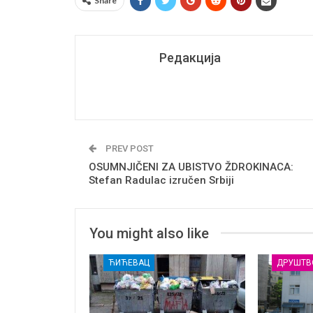
Share
Редакција
PREV POST
OSUMNJIČENI ZA UBISTVO ŽDROKINACA:
Stefan Radulac izručen Srbiji
You might also like
ЋИЋЕВАЦ
ДРУШТВ