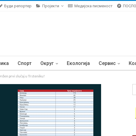
Буди репортер
Пројекти
Медијска писменост
ПОСЛ
ника
Спорт
Округ
Екологија
Сервис
Ко
n prvi slučaj u Trsteniku!