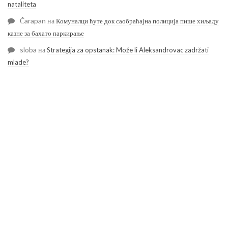
nataliteta
Čarapan
на
Комуналци ћуте док саобраћајна полиција пише хиљаду
казне за бахато паркирање
sloba
на
Strategija za opstanak: Može li Aleksandrovac zadržati
mlade?