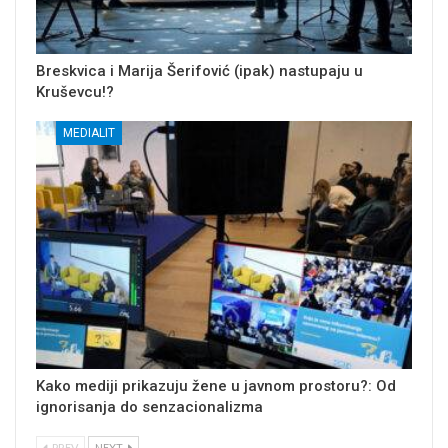
Breskvica i Marija Šerifović (ipak) nastupaju u
Kruševcu!?
MEDIALIT
Kako mediji prikazuju žene u javnom prostoru?: Od
ignorisanja do senzacionalizma
PREV
NEXT