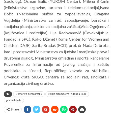
(sociolog), Osman Balić (YUROM Centar), Milena Bićanin
(Ministarstvo trgovine, turizma i telekomunikacija),Ivana
Božić (Nacionalna služba za zapošljavanje), Dragana
Vugdelija (Ministarstvo za rad, zapošljavanje, boračka i
socijalna pitanja, sektor za socijalnu zaštitu),Vida Ognjenović
(književnica i rediteljka), Ilija Radovanović (Čovekoljublje,
Fondacija SPC), Koko Dženet (Roma Center for Women and
Children DAJE), Sarita Bradaš (FCD), prof. dr Nada Dobrota,
kao i predstavnici Ministarstva za ljudska i manjinska prava i
društveni dijalog, Ministarstva omladine i sporta, kancelarije
Poverenika za informacije od javnog značaja i zaštitu
podataka o ličnosti, Republičkog zavoda za statistiku,
Crvenog krsta, SKGO, centara za socijalni rad, sindikata i
organizacija civilnog društva.
Centar za demokratiju
Dečije siromaštvo i Agenda 2030
javna debata
Share