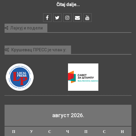
Čitaj dalje...
Лајкуј и подели
Крушевац ПРЕСС је члан у:
август 2026.
П
У
С
Ч
П
С
Н