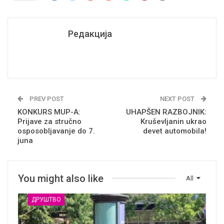
Редакција
PREV POST
NEXT POST
KONKURS MUP-A:
UHAPŠEN RAZBOJNIK:
Prijave za stručno
Kruševljanin ukrao
osposobljavanje do 7.
devet automobila!
juna
You might also like
All
ДРУШТВО