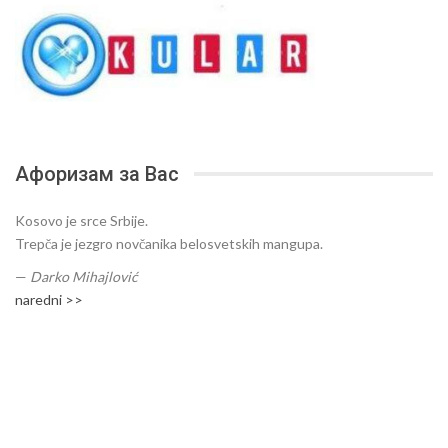
Афоризам за Вас
Kosovo je srce Srbije.
Trepča je jezgro novčanika belosvetskih mangupa.
—
Darko Mihajlović
naredni >>