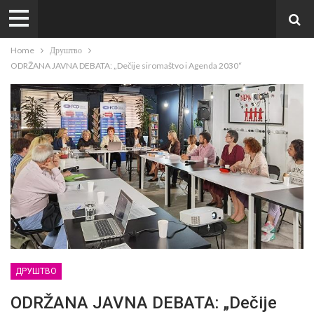
Home
Друштво
ODRŽANA JAVNA DEBATA: „Dečije siromaštvo i Agenda 2030“
ДРУШТВО
ODRŽANA JAVNA DEBATA: „Dečije