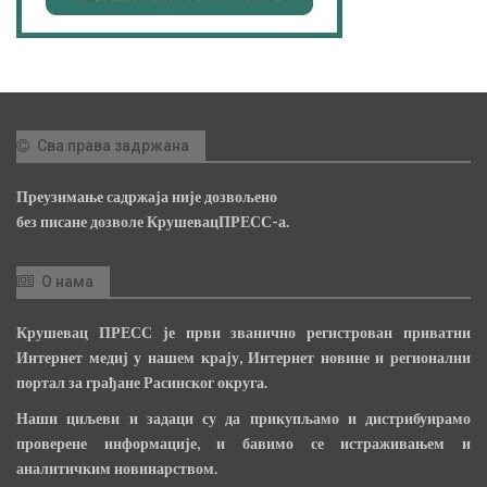
Сва права задржана
Преузимање садржаја није дозвољено
без писане дозволе КрушевацПРЕСС-а.
О нама
Крушевац ПРЕСС је први званично регистрован приватни
Интернет медиј у нашем крају, Интернет новине и регионални
портал за грађане Расинског округа.
Наши циљеви и задаци су да прикупљамо и дистрибуирамо
проверене информације, и бавимо се истраживањем и
аналитичким новинарством.