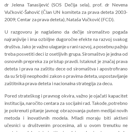
dr Jelena Tanasijević (SOS Dečija sela), prof. dr Nevena
Vučković-Šahović (Član UN komiteta za prava deteta 2003-
2009; Centar za prava deteta), Nataša Vučković (FCD).
U razgovoru je naglašeno da dečije siromaštvo pogađa
najranjivije i ima ozbiljne dugoročne efekte na razvoj svakog
društva. Jako je važno ulaganje u rani razvoj, a posebnu pažnju
treba posvetiti deci iz osetljivih grupa. Siromaštvo je jedna od
osnovnih prepreka za pristup pravdi. Istaknut je značaj prava
deteta i prava na zaštitu dece od siromaštva i apostrofirano
da su Srbiji neophodni zakon o pravima deteta, uspostavljanje
zaštitnika prava deteta i nacionalna strategija za decu.
Pored strateškog i pravnog okvira, važno je ojačati kapacitet
institucija, naročito centara za socijalni rad. Takođe, potrebno
je pokrenuti pitanje javnog obrazovanja putem medijai novih
metoda i inovativnih modela. Mladi moraju biti aktivni
učesnici u društvenim procesima, ali u ovom trenutku ne