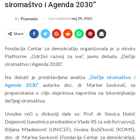
siromaštvo i Agenda 2030“
Last updated
мај 24, 2022
By
Редакција
Share
Fondacija Centar za demokratiju organizovala je ,u okviru
Platforme „Održivi razvoj za sve“, javnu debatu „Dečije
siromaštvo i Agenda 2030“.
Na debati je predstavljena analiza
„Dečije siromaštvo i
Agenda 2030“
autorke doc. dr Marine Savković, sa
preporukama u cilju doprinosa naporima na iskorenjivanju
dečijeg siromaštva.
Uvodne reči u diskusiji dale su: Prof. dr Slavica Đukić
Dejanović (savetnica predsednice Vlade RS za održivi razvoj),
Biljana Mladenović (UNICEF), Jovana Božičković (KOMS),
doc. dr Marina Savković (Fondacija Centar za demokratiju),