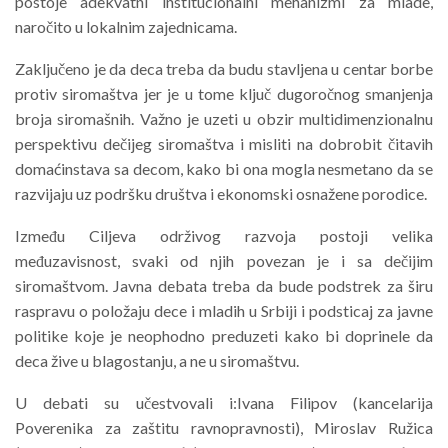
postoje adekvatni institucionalni mehanizmi za mlade,
naročito u lokalnim zajednicama.
Zaključeno je da deca treba da budu stavljena u centar borbe
protiv siromaštva jer je u tome ključ dugoročnog smanjenja
broja siromašnih. Važno je uzeti u obzir multidimenzionalnu
perspektivu dečijeg siromaštva i misliti na dobrobit čitavih
domaćinstava sa decom, kako bi ona mogla nesmetano da se
razvijaju uz podršku društva i ekonomski osnažene porodice.
Između Ciljeva održivog razvoja postoji velika
međuzavisnost, svaki od njih povezan je i sa dečijim
siromaštvom. Javna debata treba da bude podstrek za širu
raspravu o položaju dece i mladih u Srbiji i podsticaj za javne
politike koje je neophodno preduzeti kako bi doprinele da
deca žive u blagostanju, a ne u siromaštvu.
U debati su učestvovali i:Ivana Filipov (kancelarija
Poverenika za zaštitu ravnopravnosti), Miroslav Ružica