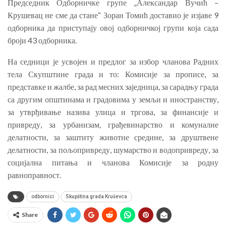
Председник Одборничке групе „Александар Вучић –
Крушевац не сме да стане“ Зоран Томић доставио је изјаве 9
одборника да приступају овој одборничкој групи која сада
броји 43 одборника.
На седници је усвојен и предлог за избор чланова Радних
тела Скупштине града и то: Комисије за прописе, за
представке и жалбе, за рад месних заједница, за сарадњу града
са другим општинама и градовима у земљи и иностранству,
за утврђивање назива улица и тргова, за финансије и
привреду, за урбанизам, грађевинарство и комуналне
делатности, за заштиту животне средине, за друштвене
делатности, за пољопривреду, шумарство и водопривреду, за
социјална питања и чланова Комисије за родну
равноправност.
odbornici
Skupština grada Kruševca
Share