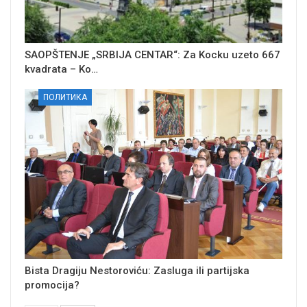
SAOPŠTENJE „SRBIJA CENTAR“: Za Kocku uzeto 667
kvadrata – Ko…
ПОЛИТИКА
Bista Dragiju Nestoroviću: Zasluga ili partijska
promocija?