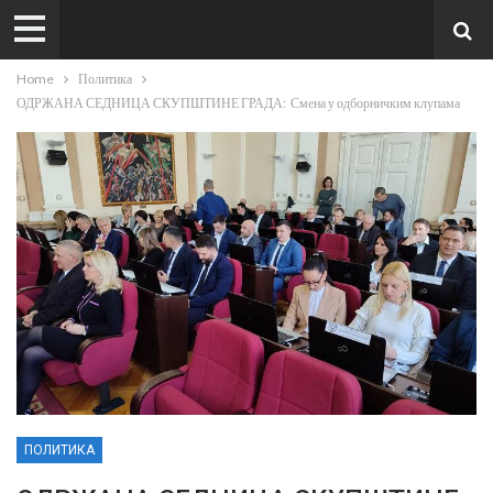
Home
Политика
ОДРЖАНА СЕДНИЦА СКУПШТИНЕ ГРАДА: Смена у одборничким клупама
ПОЛИТИКА