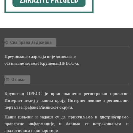
Сва права задржана
Преузимање садржаја није дозвољено
без писане дозволе КрушевацПРЕСС-а.
О нама
Крушевац ПРЕСС је први званично регистрован приватни
Интернет медиј у нашем крају, Интернет новине и регионални
портал за грађане Расинског округа.
Наши циљеви и задаци су да прикупљамо и дистрибуирамо
проверене информације, и бавимо се истраживањем и
аналитичким новинарством.