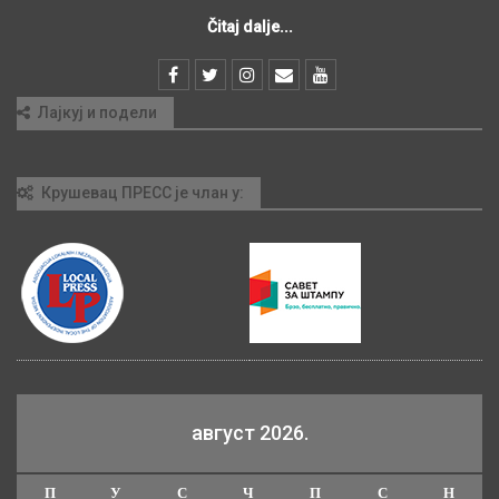
Čitaj dalje...
Лајкуј и подели
Крушевац ПРЕСС је члан у:
август 2026.
П
У
С
Ч
П
С
Н