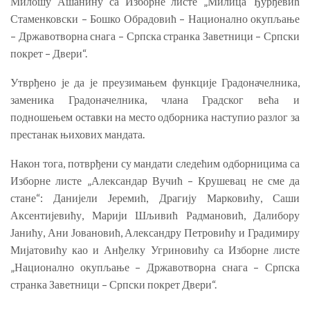
Милошу Ашанину са Изборне листе „Милица Ђурђевић
Стаменковски – Бошко Обрадовић – Национално окупљање
– Државотворна снага – Српска странка Заветници – Српски
покрет – Двери“.
Утврђено је да је преузимањем функције Градоначелника,
заменика Градоначелника, члана Градског већа и
подношењем оставки на место одборника наступио разлог за
престанак њихових мандата.
Након тога, потврђени су мандати следећим одборницима са
Изборне листе „Александар Вучић – Крушевац не сме да
стане“: Данијели Јеремић, Драгију Марковићу, Саши
Аксентијевићу, Марији Шљивић Радмановић, Далибору
Јанићу, Ани Јовановић, Александру Петровићу и Градимиру
Мијатовићу као и Анђелку Угриновићу са Изборне листе
„Национално окупљање – Државотворна снага – Српска
странка Заветници – Српски покрет Двери“.