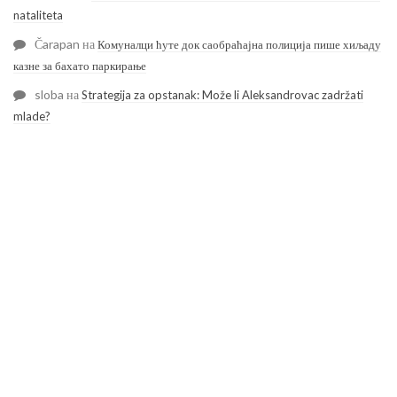
nataliteta
Čarapan
на
Комуналци ћуте док саобраћајна полиција пише хиљаду
казне за бахато паркирање
sloba
на
Strategija za opstanak: Može li Aleksandrovac zadržati
mlade?