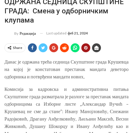
ОДРЖАНА СЕДНИЦА СКУПШТИНЕ
ГРАДА: Смена у одборничким
клупама
Last updated
феб 21, 2024
By
Редакција
Share
Данас је одржана трећа седница Скупштине града Крушевца
на којој је констатован престанак мандата деветоро
одборника и потврђени мандати нових,
Комисија за кадровска и административна питања
Скупштине града разматрала је разлоге за престанак мандата
одборницима са Изборне листе „Александар Вучић –
Крушевац не сме да стане“: Ивану Манојловићу, Снежани
Радојковић, Драгану Анђелковићу, Љиљани Максић, Весни
Живковић, Душану Шокорцу и Ивану Анђелићу као и