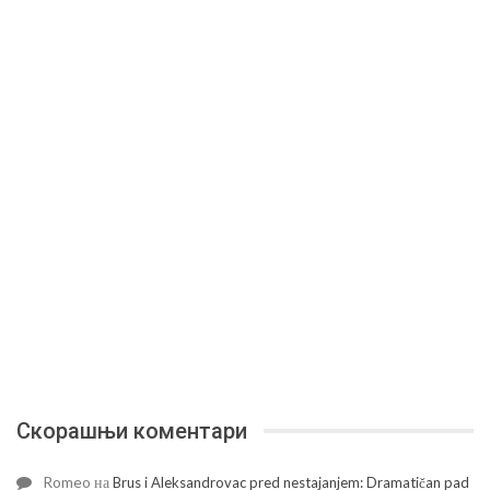
Скорашњи коментари
Romeo
на
Brus i Aleksandrovac pred nestajanjem: Dramatičan pad