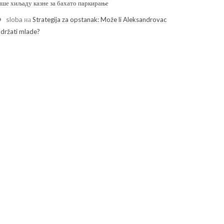
ише хиљаду казне за бахато паркирање
sloba
на
Strategija za opstanak: Može li Aleksandrovac
adržati mlade?