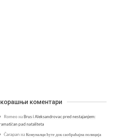
корашњи коментари
Romeo
на
Brus i Aleksandrovac pred nestajanjem:
ramatičan pad nataliteta
Čarapan
на
Комуналци ћуте док саобраћајна полиција