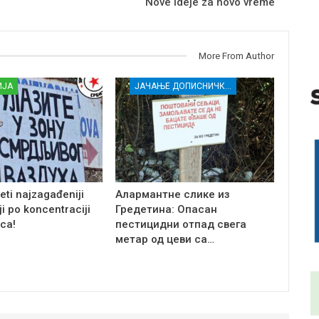
Nove ideje za novo vreme
More From Author
ИЈА
ЈАЧАЊЕ ДОПИСНИЧКЕ МРЕЖЕ НЕЗАВИСНИХ МЕДИЈА У РАСИНСКОМ ОКРУГУ
eti najzagađeniji
Алармантне слике из
ji po koncentraciji
Гредетина: Опасан
ca!
пестицидни отпад свега
метар од цеви са…