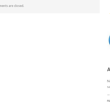
ents are closed.
А
N
s
n