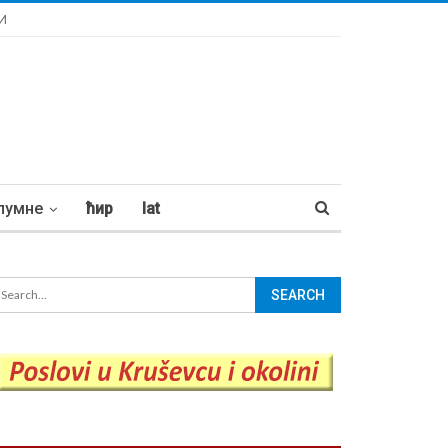
И
лумне
ћир
lat