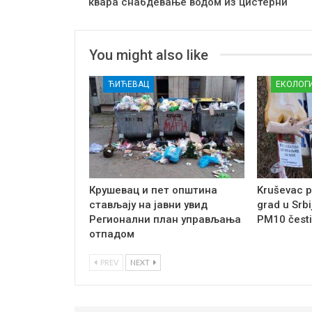
квара снабдевање водом из цистерни
You might also like
ЋИЋЕВАЦ
ЕКОЛОГ
Крушевац и пет општина
Kruševac p
стављају на јавни увид
grad u Srbi
Регионални план управљања
PM10 česti
отпадом
PREV
NEXT