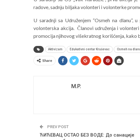
radove, sadnju biljaka volonteri i volonterke pro
U saradnji sa Udruženjem “Osmeh na dlanu”, u 
volonterska akcija. Članovi udruženja i volonteri
promocija njihovog višekratnog korišćenja, kako bi
Aktivizam
Edukativni centar Kruševac
Osmeh na dlan
Share
M.P.
PREV POST
ЋИЋЕВАЦ ОСТАО БЕЗ ВОДЕ: До санације