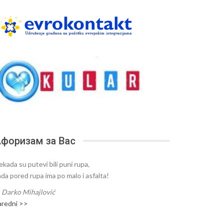
форизам за Вас
ekada su putevi bili puni rupa,
ada pored rupa ima po malo i asfalta!
—
Darko Mihajlović
aredni >>