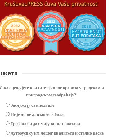
нкета
Како оцењујете квалитет јавног превоза у градском и
приградском саобраћају?
Заслужују све похвале
Није лоше али може и боље
Требало би да имају више полазака
Аутобуси су им лошег квалитета и стално касне