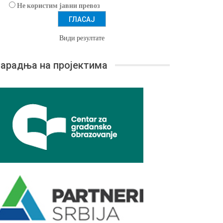
Не користим јавни превоз
Види резултате
арадња на пројектима