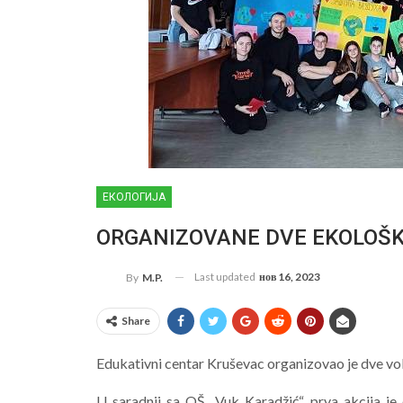
ЕКОЛОГИЈА
ORGANIZOVANE DVE EKOLOŠKE A
Last updated
нов 16, 2023
By
M.P.
Share
Edukativni centar Kruševac organizovao je dve vo
U saradnji sa OŠ „Vuk Karadžić“, prva akcija je