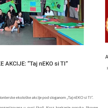
А
KCIJE: “Taj nEKO si TI”
lonterske ekološke akcije pod sloganom „Taj nEKO si TI“.
 organizovana u ovoj školi. Kroz kreiranje poruka, likovne