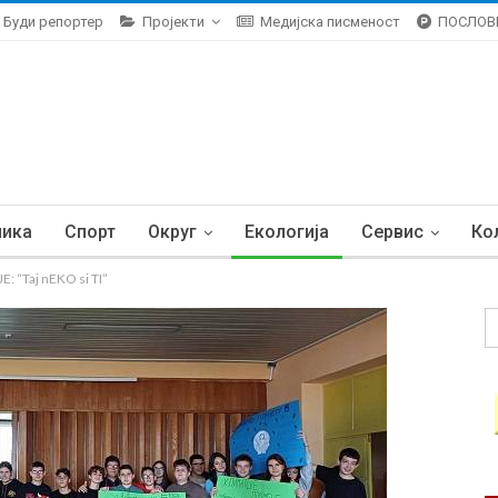
Буди репортер
Пројекти
Медијска писменост
ПОСЛОВ
ника
Спорт
Округ
Екологија
Сервис
Ко
“Taj nEKO si TI”