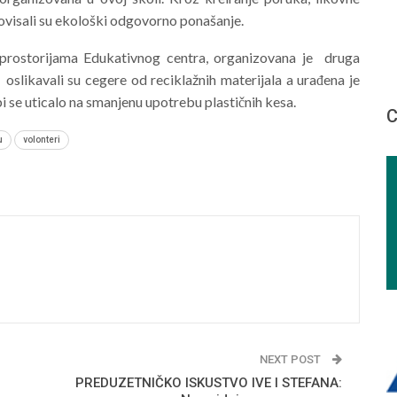
movisali su ekološki odgovorno ponašanje.
prostorijama Edukativnog centra, organizovana je druga
 oslikavali su cegere od reciklažnih materijala a urađena je
 se uticalo na smanjenu upotrebu plastičnih kesa.
С
u
volonteri
NEXT POST
PREDUZETNIČKO ISKUSTVO IVE I STEFANA: