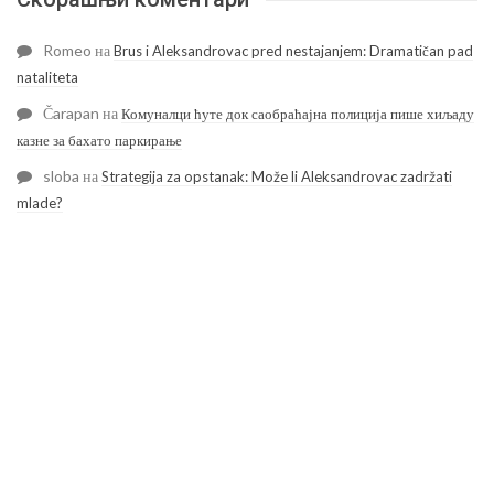
Romeo
на
Brus i Aleksandrovac pred nestajanjem: Dramatičan pad
nataliteta
Čarapan
на
Комуналци ћуте док саобраћајна полиција пише хиљаду
казне за бахато паркирање
sloba
на
Strategija za opstanak: Može li Aleksandrovac zadržati
mlade?