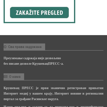
Сва права задржана
Преузимање садржаја није дозвољено
без писане дозволе КрушевацПРЕСС-а.
О нама
Крушевац ПРЕСС је први званично регистрован приватни
Интернет медиј у нашем крају, Интернет новине и регионални
портал за грађане Расинског округа.
Наши циљеви и задаци су да прикупљамо и дистрибуирамо