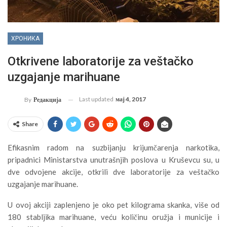
ХРОНИКА
Otkrivene laboratorije za veštačko
uzgajanje marihuane
Last updated
мај 4, 2017
By
Редакција
Share
Efikasnim radom na suzbijanju krijumčarenja narkotika,
pripadnici Ministarstva unutrašnjih poslova u Kruševcu su, u
dve odvojene akcije, otkrili dve laboratorije za veštačko
uzgajanje marihuane.
U ovoj akciji zaplenjeno je oko pet kilograma skanka, više od
180 stabljika marihuane, veću količinu oružja i municije i