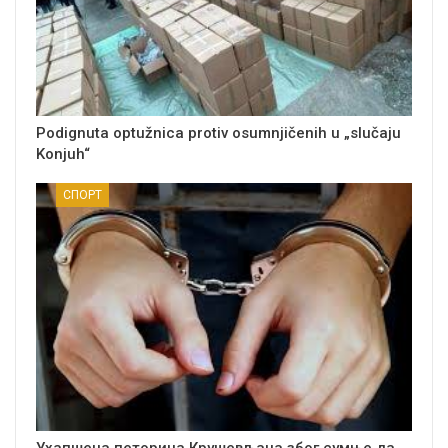
Podignuta optužnica protiv osumnjičenih u „slučaju
Konjuh“
СПОРТ
Ухапшена петорица Крушевљана због сумње да