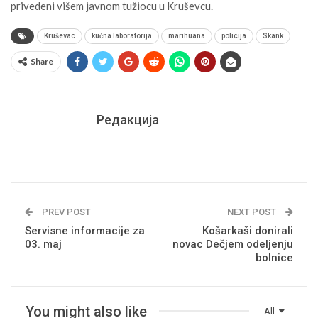
privedeni višem javnom tužiocu u Kruševcu.
Kruševac
kućna laboratorija
marihuana
policija
Skank
Share
Редакција
PREV POST
NEXT POST
Servisne informacije za
Košarkaši donirali
03. maj
novac Dečjem odeljenju
bolnice
You might also like
All