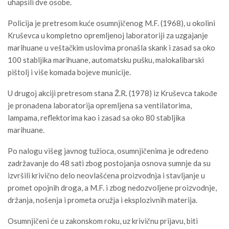
uhapsili dve osobe.
Policija je pretresom kuće osumnjičenog M.F. (1968), u okolini
Kruševca u kompletno opremljenoj laboratoriji za uzgajanje
marihuane u veštačkim uslovima pronašla skank i zasad sa oko
100 stabljika marihuane, automatsku pušku, malokalibarski
pištolj i više komada bojeve municije.
U drugoj akciji pretresom stana Ž.R. (1978) iz Kruševca takođe
je pronađena laboratorija opremljena sa ventilatorima,
lampama, reflektorima kao i zasad sa oko 80 stabljika
marihuane.
Po nalogu višeg javnog tužioca, osumnjičenima je određeno
zadržavanje do 48 sati zbog postojanja osnova sumnje da su
izvršili krivično delo neovlašćena proizvodnja i stavljanje u
promet opojnih droga, a M.F. i zbog nedozvoljene proizvodnje,
držanja, nošenja i prometa oružja i eksplozivnih materija.
Osumnjičeni će u zakonskom roku, uz krivičnu prijavu, biti