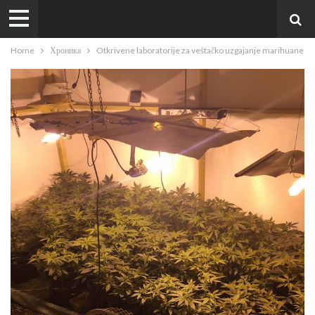
Home
Хроника
Otkrivene laboratorije za veštačko uzgajanje marihuane