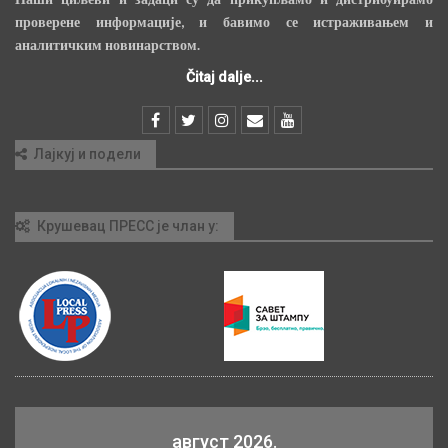
проверене информације, и бавимо се истраживањем и
аналитичким новинарством.
Čitaj dalje...
Лајкуј и подели
Крушевац ПРЕСС је члан у:
август 2026.