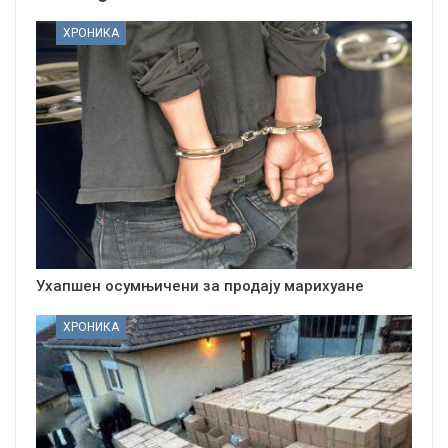
ХРОНИКА
Ухапшен осумњичени за продају марихуане
ХРОНИКА