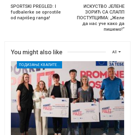
SPORTSKI PREGLED: I
ИСКУСТВО ЈЕЛЕНЕ
fudbalerke se oprostile
ЗОРИЋ СА СЛАПП
od najvišeg ranga!
ПОСТУПЦИМА: „Желе
да нас уче како да
пишемо!“
You might also like
All
ПОДИЗАЊЕ КВАЛИТЕТА УСЛУГА СОЦИЈАЛНЕ ЗАШТИТЕ РАЊИВИХ ГРУПА У КРУШЕВЦУ