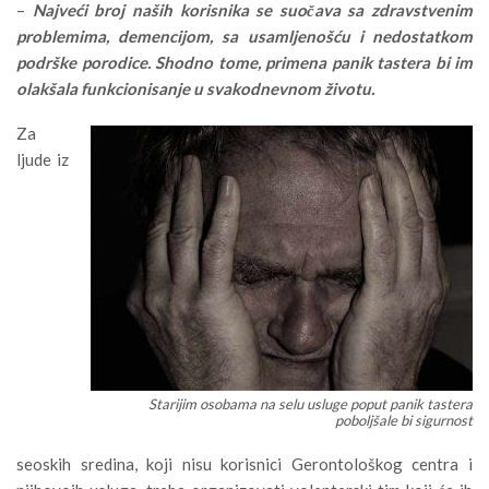
–
Najveći broj naših korisnika se suočava sa zdravstvenim
problemima, demencijom, sa usamljenošću i nedostatkom
podrške porodice. Shodno tome, primena panik tastera bi im
olakšala funkcionisanje u svakodnevnom životu.
Za
ljude iz
Starijim osobama na selu usluge poput panik tastera
poboljšale bi sigurnost
seoskih sredina, koji nisu korisnici Gerontološkog centra i