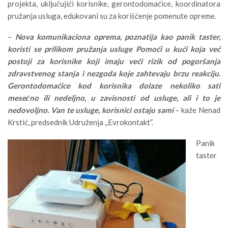
projekta, uključujići korisnike, gerontodomaćice, koordinatora
pružanja usluga, edukovani su za korišćenje pomenute opreme.
–
Nova komunikaciona oprema, poznatija kao panik taster,
koristi se prilikom pružanja usluge Pomoći u kući koja već
postoji za korisnike koji imaju veći rizik od pogoršanja
zdravstvenog stanja i nezgoda koje zahtevaju brzu reakciju.
Gerontodomaćice kod korisnika dolaze nekoliko sati
mesečno ili nedeljno, u zavisnosti od usluge, ali i to je
nedovoljno. Van te usluge, korisnici ostaju sami
– kaže Nenad
Krstić, predsednik Udruženja ,,Evrokontakt”.
Panik
taster