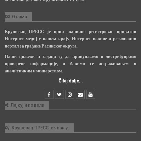
О нама
Крушевац ПРЕСС је први званично регистрован приватни
Интернет медиј у нашем крају, Интернет новине и регионални
портал за грађане Расинског округа.
Наши циљеви и задаци су да прикупљамо и дистрибуирамо
проверене информације, и бавимо се истраживањем и
аналитичким новинарством.
Čitaj dalje...
Лајкуј и подели
Крушевац ПРЕСС је члан у: