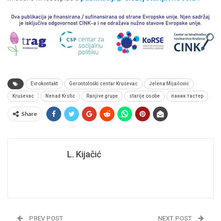
Evrokontakt
Gerontološki centar Kruševac
Jelena Mijailović
Kruševac
Nenad Krstić
Ranjive grupe
starije osobe
паник тастер
Share
L. Kijačić
PREV POST
NEXT POST