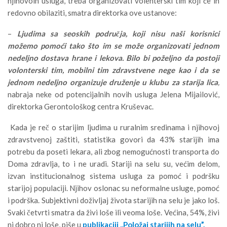
njihovoih usluga, treba organizovati volenterski tim koji će ih
redovno obilaziti, smatra direktorka ove ustanove:
–
Ljudima sa seoskih područja, koji nisu naši korisnici
možemo pomoći tako što im se može organizovati jednom
nedeljno dostava hrane i lekova. Bilo bi poželjno da postoji
volonterski tim, mobilni tim zdravstvene nege kao i da se
jednom nedeljno organizuje druženje u klubu za starija lica
,
nabraja neke od potencijalnih novih usluga Jelena Mijailović,
direktorka Gerontološkog centra Kruševac.
Kada je reč o starijim ljudima u ruralnim sredinama i njihovoj
zdravstvenoj zaštiti, statistika govori da 43% starijih ima
potrebu da poseti lekara, ali zbog nemogućnosti transporta do
Doma zdravlja, to i ne uradi. Stariji na selu su, većim delom,
izvan institucionalnog sistema usluga za pomoć i podršku
starijoj populaciji. Njihov oslonac su neformalne usluge, pomoć
i podrška. Subjektivni doživljaj života starijih na selu je jako loš.
Svaki četvrti smatra da živi loše ili veoma loše. Većina, 54%, živi
ni dobro ni loše, piše u
publikaciji
,,Položaj starijih na selu”.