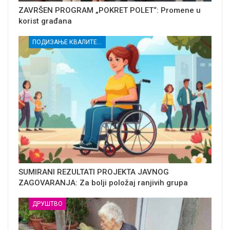
ZAVRŠEN PROGRAM „POKRET POLET“: Promene u
korist građana
ПОДИЗАЊЕ КВАЛИТЕТА УСЛУГА СОЦИЈАЛНЕ ЗАШТИТЕ РАЊИВИХ ГРУПА У КРУШЕВЦУ
SUMIRANI REZULTATI PROJEKTA JAVNOG
ZAGOVARANJA: Za bolji položaj ranjivih grupa
ДРУШТВО