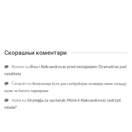
Скорашњи коментари
Romeo
на
Brus i Aleksandrovac pred nestajanjem: Dramatičan pad
nataliteta
Čarapan
на
Комуналци ћуте док саобраћајна полиција пише хиљаду
казне за бахато паркирање
sloba
на
Strategija za opstanak: Može li Aleksandrovac zadržati
mlade?