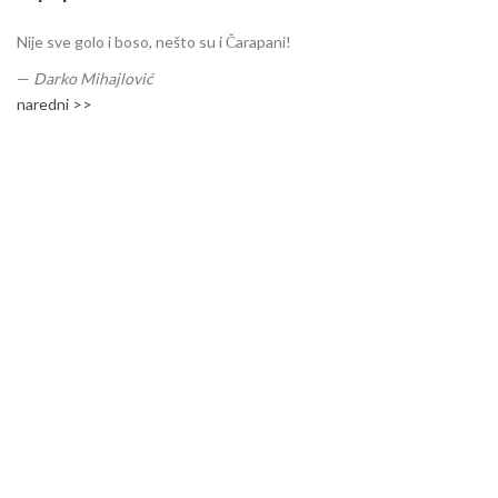
Nije sve golo i boso, nešto su i Čarapani!
—
Darko Mihajlović
naredni >>