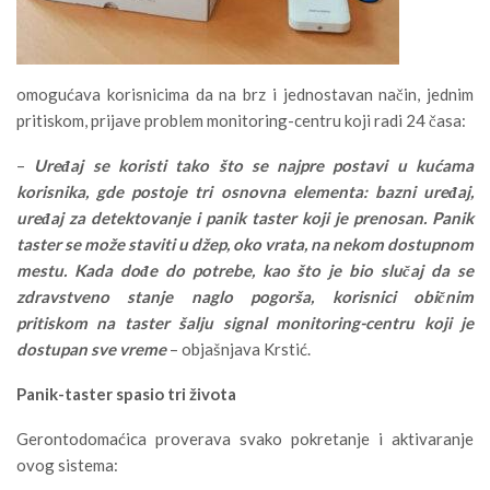
omogućava korisnicima da na brz i jednostavan način, jednim
pritiskom, prijave problem monitoring-centru koji radi 24 časa:
–
Uređaj se koristi tako što se najpre postavi u kućama
korisnika, gde postoje tri osnovna elementa: bazni uređaj,
uređaj za detektovanje i panik taster koji je prenosan. Panik
taster se može staviti u džep, oko vrata, na nekom dostupnom
mestu. Kada dođe do potrebe, kao što je bio slučaj da se
zdravstveno stanje naglo pogorša, korisnici običnim
pritiskom na taster šalju signal monitoring-centru koji je
dostupan sve vreme
– objašnjava Krstić.
Panik-taster spasio tri života
Gerontodomaćica proverava svako pokretanje i aktivaranje
ovog sistema: