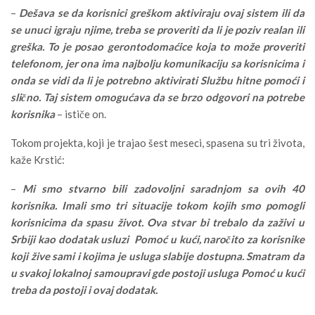
–
Dešava se da korisnici greškom aktiviraju ovaj sistem ili da
se unuci igraju njime, treba se proveriti da li je poziv realan ili
greška. To je posao gerontodomaćice koja to može proveriti
telefonom, jer ona ima najbolju komunikaciju sa korisnicima i
onda se vidi da li je potrebno aktivirati Službu hitne pomoći i
slično. Taj sistem omogućava da se brzo odgovori na potrebe
korisnika
– ističe on.
Tokom projekta, koji je trajao šest meseci, spasena su tri života,
kaže Krstić:
–
Mi smo stvarno bili zadovoljni saradnjom sa ovih 40
korisnika. Imali smo tri situacije tokom kojih smo pomogli
korisnicima da spasu život. Ova stvar bi trebalo da zaživi u
Srbiji kao dodatak usluzi Pomoć u kući, naročito za korisnike
koji žive sami i kojima je usluga slabije dostupna. Smatram da
u svakoj lokalnoj samoupravi gde postoji usluga Pomoć u kući
treba da postoji i ovaj dodatak.