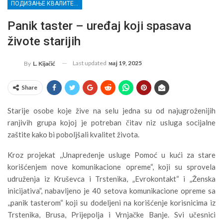
ПОДИЗАЊЕ КВАЛИТЕТА УСЛУГА СОЦИЈАЛНЕ ЗАШТИТЕ РАЊИВИХ ГРУПА У КРУШЕВЦУ
Panik taster – uređaj koji spasava
živote starijih
Last updated
мај 19, 2025
By
L. Kijačić
Share
Starije osobe koje žive na selu jedna su od najugroženijih
ranjivih grupa kojoj je potreban čitav niz usluga socijalne
zaštite kako bi poboljšali kvalitet života.
Kroz projekat ,,Unapređenje usluge Pomoć u kući za stare
korišćenjem nove komunikacione opreme“, koji su sprovela
udruženja iz Kruševca i Trstenika, „Evrokontakt“ i „Ženska
inicijativa”, nabavljeno je 40 setova komunikacione opreme sa
,,panik tasterom“ koji su dodeljeni na korišćenje korisnicima iz
Trstenika, Brusa, Prijepolja i Vrnjačke Banje. Svi učesnici