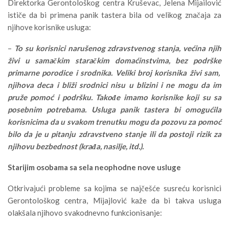
Direktorka Gerontološkog centra Kruševac, Jelena Mijailović
ističe da bi primena panik tastera bila od velikog značaja za
njihove korisnike usluga:
–
To su korisnici narušenog zdravstvenog stanja, većina njih
živi u samačkim staračkim domaćinstvima, bez podrške
primarne porodice i srodnika. Veliki broj korisnika živi sam,
njihova deca i bliži srodnici nisu u blizini i ne mogu da im
pruže pomoć i podršku. Takođe imamo korisnike koji su sa
posebnim potrebama. Usluga panik tastera bi omogućila
korisnicima da u svakom trenutku mogu da pozovu za pomoć
bilo
da je u pitanju zdravstveno stanje ili da postoji rizik za
njihovu bezbednost (krađa, nasilje, itd.).
Starijim osobama sa sela neophodne nove usluge
Otkrivajući probleme sa kojima se najčešće susreću korisnici
Gerontološkog centra, Mijajlović kaže da bi takva usluga
olakšala njihovo svakodnevno funkcionisanje: