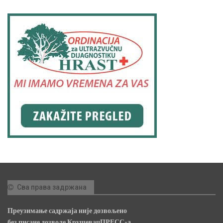
Сва права задржана
Преузимање садржаја није дозвољено
без писане дозволе КрушевацПРЕСС-а.