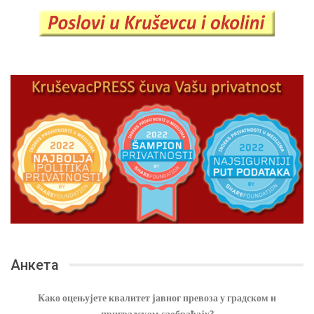
Анкета
Како оцењујете квалитет јавног превоза у градском и
приградском саобраћају?