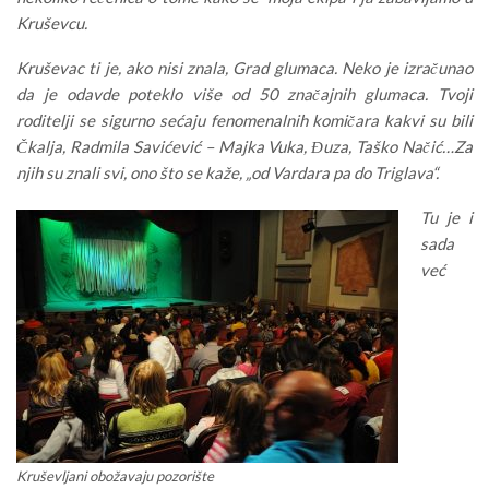
Kruševcu.
Kruševac ti je, ako nisi znala, Grad glumaca. Neko je izračunao
da je odavde poteklo više od 50 značajnih glumaca. Tvoji
roditelji se sigurno sećaju fenomenalnih komičara kakvi su bili
Čkalja, Radmila Savićević – Majka Vuka, Đuza, Taško Načić…Za
njih su znali svi, ono što se kaže, „od Vardara pa do Triglava“.
Tu je i
sada
već
Kruševljani obožavaju pozorište