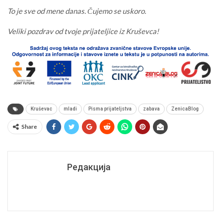
To je sve od mene danas. Čujemo se uskoro.
Veliki pozdrav od tvoje prijateljice iz Kruševca!
Kruševac
mladi
Pisma prijateljstva
zabava
ZenicaBlog
Share
Редакција