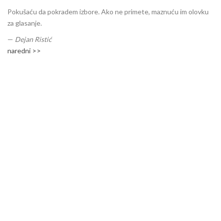
Pokušaću da pokradem izbore. Ako ne primete, maznuću im olovku
za glasanje.
—
Dejan Ristić
naredni >>