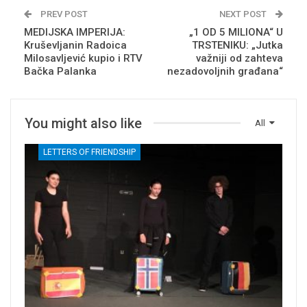
PREV POST
NEXT POST
MEDIJSKA IMPERIJA:
„1 OD 5 MILIONA“ U
Kruševljanin Radoica
TRSTENIKU: „Jutka
Milosavljević kupio i RTV
važniji od zahteva
Bačka Palanka
nezadovoljnih građana“
You might also like
All
LETTERS OF FRIENDSHIP