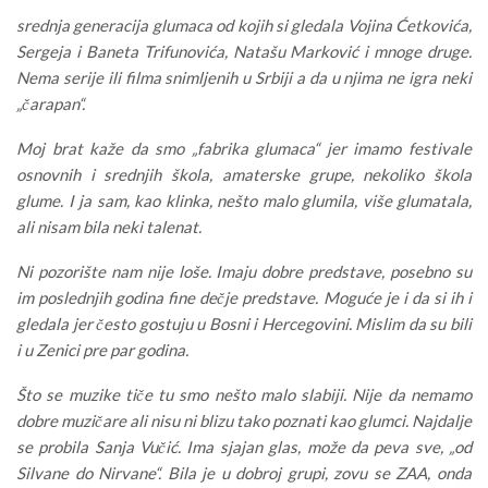
srednja generacija glumaca od kojih si gledala Vojina Ćetkovića,
Sergeja i Baneta Trifunovića, Natašu Marković i mnoge druge.
Nema serije ili filma snimljenih u Srbiji a da u njima ne igra neki
„čarapan“.
Moj brat kaže da smo „fabrika glumaca“ jer imamo festivale
osnovnih i srednjih škola, amaterske grupe, nekoliko škola
glume. I ja sam, kao klinka, nešto malo glumila, više glumatala,
ali nisam bila neki talenat.
Ni pozorište nam nije loše. Imaju dobre predstave, posebno su
im poslednjih godina fine dečje predstave. Moguće je i da si ih i
gledala jer često gostuju u Bosni i Hercegovini. Mislim da su bili
i u Zenici pre par godina.
Što se muzike tiče tu smo nešto malo slabiji. Nije da nemamo
dobre muzičare ali nisu ni blizu tako poznati kao glumci. Najdalje
se probila Sanja Vučić. Ima sjajan glas, može da peva sve, „od
Silvane do Nirvane“. Bila je u dobroj grupi, zovu se ZAA, onda