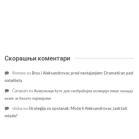
Скорашњи коментари
Romeo
на
Brus i Aleksandrovac pred nestajanjem: Dramatičan pad
nataliteta
Čarapan
на
Комуналци ћуте док саобраћајна полиција пише хиљаду
казне за бахато паркирање
sloba
на
Strategija za opstanak: Može li Aleksandrovac zadržati
mlade?