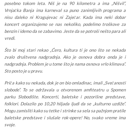
posebno tokom leta. Niš je na 90 kilometra a ima „Nišvil“,
Vrnjačka Banja ima karneval sa puno zanimljivih programa a
nisu daleko ni Kragujevac ni Zaječar. Kada ima neki dobar
koncert organizujemo se nas nekoliko, podelimo troškove za
benzin i idemo da se zabavimo. Jeste da se potroši nešto para ali
vredi.
Što bi moj stari rekao „Ćero, kultura ti je ono što se nekada
zvalo društvena nadgradnja. Ako je osnova dobra onda je i
nadgradnja. Problem je u tome što je nama osnova vrlo klimava“.
Sto posto je u pravu.
Priča kako su nekada, dok je on bio omladinac, imali „Svečanosti
slobode“. To se održavala u otvorenom amfiteatru u Spomen
parku Slobodište. Koncerti, baletske i pozorišne predstave,
folklori. Dolazilo po 10,20 hiljada ljudi da se „kulturno uzdiže“.
Mogu zamisliti kako su tetke i strinke sa sela sa pažnjom pratile
baletske predstave i slušale rok-opere! No, svako vreme ima
svoje.