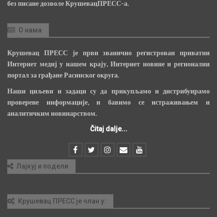
без писане дозволе КрушевацПРЕСС-а.
О нама
Крушевац ПРЕСС је први званично регистрован приватни
Интернет медиј у нашем крају, Интернет новине и регионални
портал за грађане Расинског округа.
Наши циљеви и задаци су да прикупљамо и дистрибуирамо
проверене информације, и бавимо се истраживањем и
аналитичким новинарством.
Čitaj dalje...
Лајкуј и подели
Крушевац ПРЕСС је члан у: