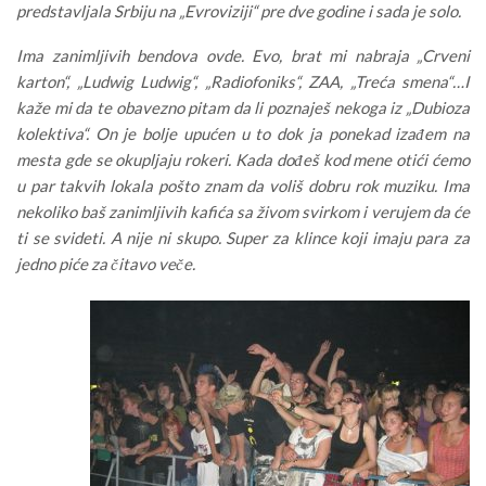
predstavljala Srbiju na „Evroviziji“ pre dve godine i sada je solo.
Ima zanimljivih bendova ovde. Evo, brat mi nabraja „Crveni
karton“, „Ludwig Ludwig“, „Radiofoniks“, ZAA, „Treća smena“…I
kaže mi da te obavezno pitam da li poznaješ nekoga iz „Dubioza
kolektiva“. On je bolje upućen u to dok ja ponekad izađem na
mesta gde se okupljaju rokeri. Kada dođeš kod mene otići ćemo
u par takvih lokala pošto znam da voliš dobru rok muziku. Ima
nekoliko baš zanimljivih kafića sa živom svirkom i verujem da će
ti se svideti. A nije ni skupo. Super za klince koji imaju para za
jedno piće za čitavo veče.