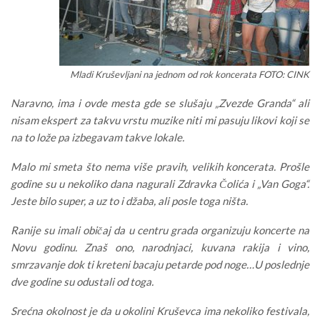
Mladi Kruševljani na jednom od rok koncerata FOTO: CINK
Naravno, ima i ovde mesta gde se slušaju „Zvezde Granda“ ali
nisam ekspert za takvu vrstu muzike niti mi pasuju likovi koji se
na to lože pa izbegavam takve lokale.
Malo mi smeta što nema više pravih, velikih koncerata. Prošle
godine su u nekoliko dana nagurali Zdravka Čolića i „Van Goga“.
Jeste bilo super, a uz to i džaba, ali posle toga ništa.
Ranije su imali običaj da u centru grada organizuju koncerte na
Novu godinu. Znaš ono, narodnjaci, kuvana rakija i vino,
smrzavanje dok ti kreteni bacaju petarde pod noge…U poslednje
dve godine su odustali od toga.
Srećna okolnost je da u okolini Kruševca ima nekoliko festivala,