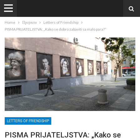
Home
Пројекти
Letters of Friendship
PISMA PRIJATELJSTVA: „Kako se dobro zabaviti sa malo para?“
LETTERS OF FRIENDSHIP
PISMA PRIJATELJSTVA: „Kako se