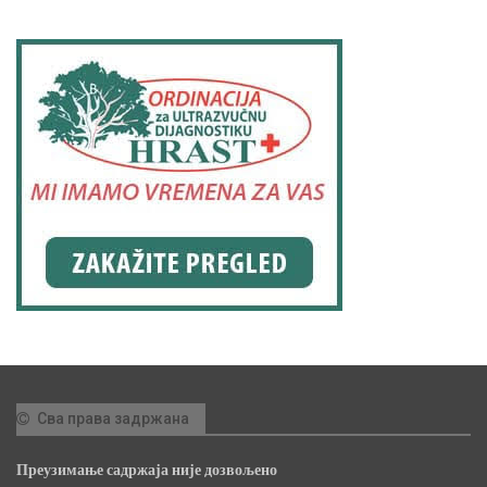
Сва права задржана
Преузимање садржаја није дозвољено