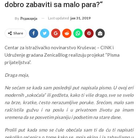
dobro zabaviti sa malo para?“
Last updated
јан 31, 2019
By
Редакција
Share
Centar za istraživačko novinarstvo Kruševac – CINK i
Udruženje građana ZenicaBlog realizuju projekat “Pisma
prijateljstva”.
Draga moja,
Ne sećam se kada sam poslednji put napisala pismo. U ovoj eri
modernih „sokoćala“ ili gedžeta, kako ti više drago, sve se svelo
na brze, kratke, često nerazumljive poruke. Srećom, malo sam
raščistila gužvu i na poslu i u privatnom životu pa imam
vremena da se posvetim pisaniju i podsetim na stare dane.
Prošli put kada smo se čule obećala sam ti da ću ti napisati
nekoliko rečenica o tome kako se moja ekipa i ja zabavljamo u