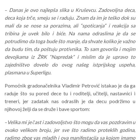
–
Danas je ovo najlepša slika u Kruševcu. Zadovoljna deca,
deca koja trče, smeju se i raduju. Znam da im je teško dok su
mali da se nose sa porazima, ali “spoticanja” i reakcija sa
tribina je uvek bilo i biće. Na nama odraslima je da se
potrudimo da toga bude što manje, da shvate koliko je važno
da budu tim, da poštuju protivnika. To sam govorila i mojim
devojkama iz ŽRK “Napredak” i mislim da je upravo to
zajedništvo dovelo do ovog našeg istprijskog uspeha,
plasmana u Superligu
.
Pomoćnik gradonačelnika Vladimir Petrović istakao je da ga
raduje što su pored dece tu i roditelji, učitelji, nastavnici i
treneri, jer zadatak nas odraslih je da decu podržimo u
njihovoj želji da se druže i bave sportom:
–
Velika mi je čast i zadovoljstvo što mogu da vas pozdravim u
ovako velikom broju, jer sve što radimo proteklih godina,
radimo zbog vas mladih i ova manifestacija sa kojom imamo