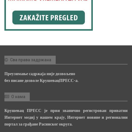
Сва права задржана
Преузимање садржаја није дозвољено
без писане дозволе КрушевацПРЕСС-а.
О нама
Крушевац ПРЕСС је први званично регистрован приватни
Интернет медиј у нашем крају, Интернет новине и регионални
портал за грађане Расинског округа.