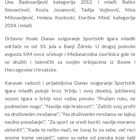
Una Radosavljević kategorija 2012. i mlađi; Ratko
Stevančević, Kosta Jovanović, Tadija Vojinović, Nina
Milosavljević, Helena Kostoski, Đurđina Minić kategorija
2014. i mlađi.
Državno finale Dunav osiguranje Sportskih igara mladih
održaće se od 10. jula u Banji Ždrelo. U drugoj polovini
avgusta SIM-ovce očekuje i Međunarodna završnica gde će
se družiti i takmičiti sa svojim vršnjacima iz Bosne i
Hercegovine i Hrvatske.
Karavan radosti i prijateljstva Dunav osiguranje Sportskih
igara mladih putuje kroz Srbiju i ovoj desetoj, jubilarnoj
sezoni Igara u Srbiji nosi važnu poruku “Pružam ruku, ne
podmećem nogu”. “Nasilje nije hrabrost!”, “Zaštiti svoj profil
na društvenim mrežama!”, “Na društvenim mrežama ne lajkuj
nasilno ponašanje!”, “Za sport se vredi boriti, nasilje moramo
ukloniti!”, “Kada te nešto muči, ne čuvaj to za sebe, već reci
onome kome veruješ!”, samo su neke od poruka koje šalji