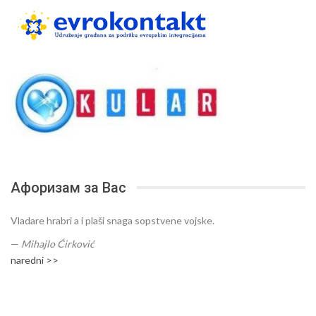
Афоризам за Вас
Vladare hrabri a i plaši snaga sopstvene vojske.
—
Mihajlo Ćirković
naredni >>