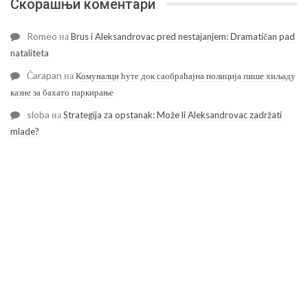
Скорашњи коментари
Romeo
на
Brus i Aleksandrovac pred nestajanjem: Dramatičan pad
nataliteta
Čarapan
на
Комуналци ћуте док саобраћајна полиција пише хиљаду
казне за бахато паркирање
sloba
на
Strategija za opstanak: Može li Aleksandrovac zadržati
mlade?