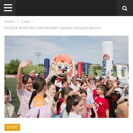
Home
Спорт
POČELE SPORTSKE IGRE MLADIH: Zapaljen olimpijski plamen
СПОРТ