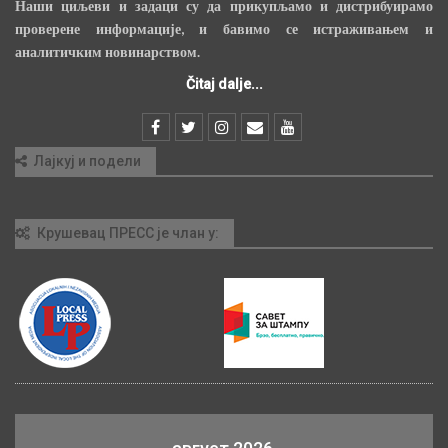
Наши циљеви и задаци су да прикупљамо и дистрибуирамо
проверене информације, и бавимо се истраживањем и
аналитичким новинарством.
Čitaj dalje...
Лајкуј и подели
Крушевац ПРЕСС је члан у: