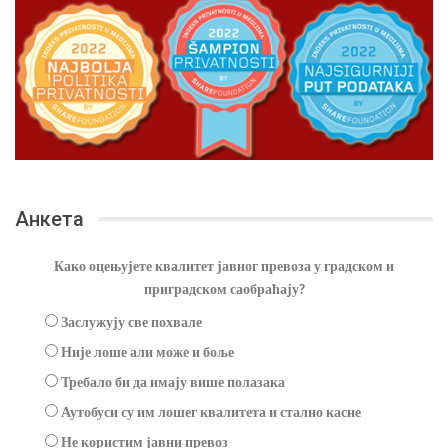
Анкета
Како оцењујете квалитет јавног превоза у градском и
приградском саобраћају?
Заслужују све похвале
Није лоше али може и боље
Требало би да имају више полазака
Аутобуси су им лошег квалитета и стално касне
Не користим јавни превоз