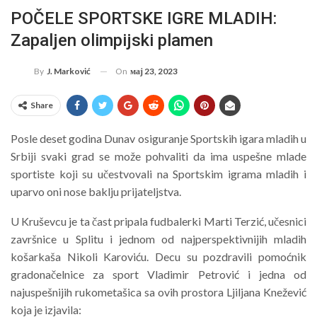
POČELE SPORTSKE IGRE MLADIH:
Zapaljen olimpijski plamen
On
мај 23, 2023
By
J. Marković
Share
Posle deset godina Dunav osiguranje Sportskih igara mladih u
Srbiji svaki grad se može pohvaliti da ima uspešne mlade
sportiste koji su učestvovali na Sportskim igrama mladih i
uparvo oni nose baklju prijateljstva.
U Kruševcu je ta čast pripala fudbalerki Marti Terzić, učesnici
završnice u Splitu i jednom od najperspektivnijih mladih
košarkaša Nikoli Karoviću. Decu su pozdravili pomoćnik
gradonačelnice za sport Vladimir Petrović i jedna od
najuspešnijih rukometašica sa ovih prostora Ljiljana Knežević
koja je izjavila: