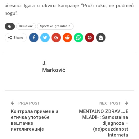
učesnici Igara u okviru kampanje “Pruži ruku, ne podmeći
nogu”.
Kruševac
Sportske igre mladih
Share
J.
Marković
PREV POST
NEXT POST
Контрола примене и
MENTALNO ZDRAVLJE
етичка употребе
MLADIH: Samostalna
вештачке
dijagnoza –
интелигенције
(ne)pouzdanost
Interneta