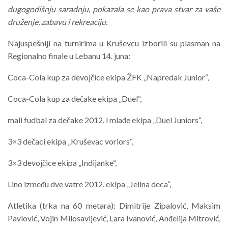
dugogodišnju saradnju, pokazala se kao prava stvar za vaše
druženje, zabavu i rekreaciju.
Najuspešniji na turnirima u Kruševcu izborili su plasman na
Regionalno finale u Lebanu 14. juna:
Coca-Cola kup za devojčice ekipa ŽFK „Napredak Junior“,
Coca-Cola kup za dečake ekipa „Duel“,
mali fudbal za dečake 2012. i mlađe ekipa „Duel Juniors“,
3×3 dečaci ekipa „Kruševac voriors“,
3×3 devojčice ekipa „Indijanke“,
Lino između dve vatre 2012. ekipa „Jelina deca“,
Atletika (trka na 60 metara): Dimitrije Zipalović, Maksim
Pavlović, Vojin Milosavljević, Lara Ivanović, Anđelija Mitrović,