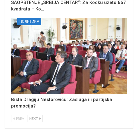
SAOPŠTENJE „SRBIJA CENTAR“: Za Kocku uzeto 667
kvadrata – Ko…
ПОЛИТИКА
Bista Dragiju Nestoroviću: Zasluga ili partijska
promocija?
PREV
NEXT