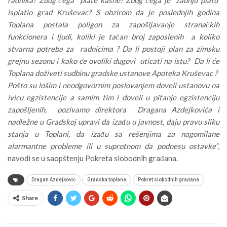
radnika? Zbog čega plate kasne? Zbog čega je zadnju platu
isplatio grad Kruševac? S obzirom da je poslednjih godina
Toplana postala poligon za zapošljavanje stranačkih
funkcionera i ljudi, koliki je tačan broj zaposlenih a koliko
stvarna potreba za radnicima ? Da li postoji plan za zimsku
grejnu sezonu i kako će ovoliki dugovi uticati na istu? Da li će
Toplana doživeti sudbinu gradske ustanove Apoteka Kruševac ?
Pošto su lošim i neodgovornim poslovanjem doveli ustanovu na
ivicu egzistencije a samim tim i doveli u pitanje egzistenciju
zapošljenih, pozivamo direktora Dragana Azdejkovića i
nadležne u Gradskoj upravi da izađu u javnost, daju pravu sliku
stanja u Toplani, da izađu sa rešenjima za nagomilane
alarmantne probleme ili u suprotnom da podnesu ostavke“
,
navodi se u saopštenju Pokreta slobodnih građana.
Dragan Azdejković
Gradska toplana
Pokret slobodnih građana
Share