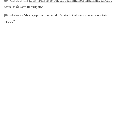
Čarapan
на
Комуналци ћуте док саобраћајна полиција пише хиљаду
казне за бахато паркирање
sloba
на
Strategija za opstanak: Može li Aleksandrovac zadržati
mlade?