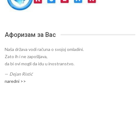
Афоризам за Вас
Naša država vodi računa o svojoj omladini.
Zato ih i ne zapošljava,
da bi ovi mogli da idu u inostranstvo.
—
Dejan Ristić
naredni >>