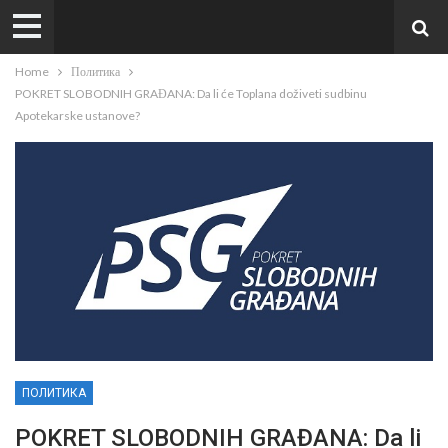
Home
Политика
POKRET SLOBODNIH GRAĐANA: Da li će Toplana doživeti sudbinu
Apotekarske ustanove?
ПОЛИТИКА
POKRET SLOBODNIH GRAĐANA: Da li