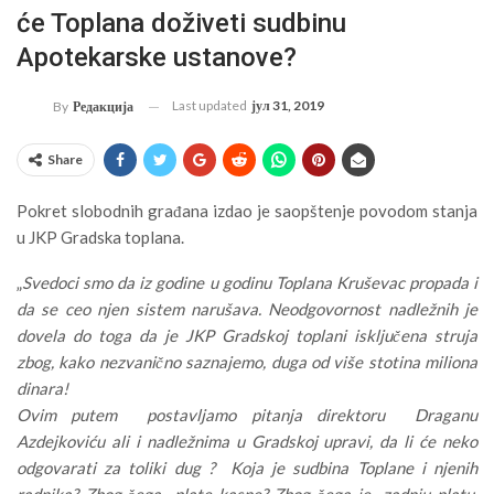
će Toplana doživeti sudbinu
Apotekarske ustanove?
Last updated
јул 31, 2019
By
Редакција
Share
Pokret slobodnih građana izdao je saopštenje povodom stanja
u JKP Gradska toplana.
„
Svedoci smo da iz godine u godinu Toplana Kruševac propada i
da se ceo njen sistem narušava. Neodgovornost nadležnih je
dovela do toga da je JKP Gradskoj toplani isključena struja
zbog, kako nezvanično saznajemo, duga od više stotina miliona
dinara!
Ovim putem postavljamo pitanja direktoru Draganu
Azdejkoviću ali i nadležnima u Gradskoj upravi, da li će neko
odgovarati za toliki dug ? Koja je sudbina Toplane i njenih