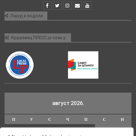
Лајкуј и подели
Крушевац ПРЕСС је члан у:
август 2026.
П
У
С
Ч
П
С
Н
1
2