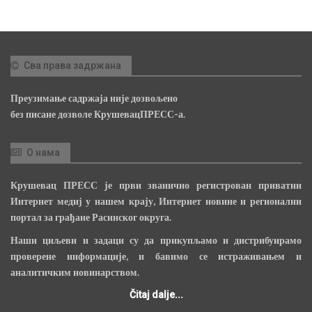
Сва права задржана
Преузимање садржаја није дозвољено
без писане дозволе КрушевацПРЕСС-а.
О нама
Крушевац ПРЕСС је први званично регистрован приватни
Интернет медиј у нашем крају, Интернет новине и регионални
портал за грађане Расинског округа.
Наши циљеви и задаци су да прикупљамо и дистрибуирамо
проверене информације, и бавимо се истраживањем и
аналитичким новинарством.
Čitaj dalje...