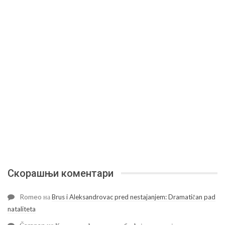
Скорашњи коментари
Romeo
на
Brus i Aleksandrovac pred nestajanjem: Dramatičan pad
nataliteta