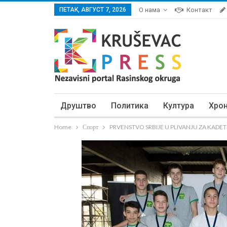
ПЕТАК, АВГУСТ 7, 2026
О нама
Контакт
Друштво
Политика
Култура
Хро
Home
Спорт
PRVENSTVO SRBIJE U PLIVANJU ZA KADETE: 