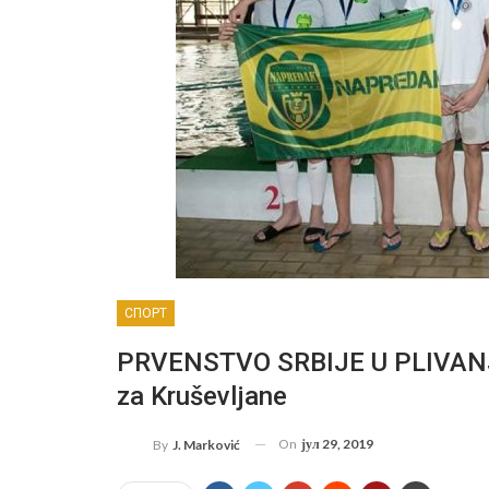
СПОРТ
PRVENSTVO SRBIJE U PLIVANJU
za Kruševljane
On
јул 29, 2019
By
J. Marković