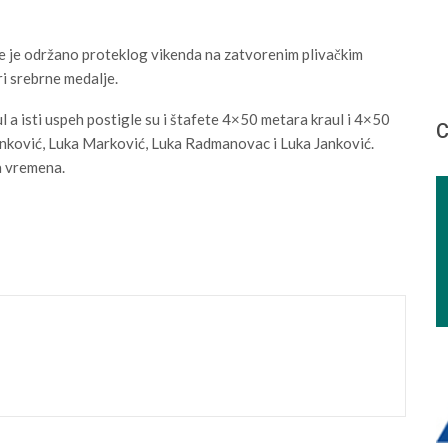
e je održano proteklog vikenda na zatvorenim plivačkim
i srebrne medalje.
 a isti uspeh postigle su i štafete 4×50 metara kraul i 4×50
С
enković, Luka Marković, Luka Radmanovac i Luka Janković.
a vremena.