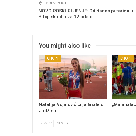
PREV POST
NOVO POSKUPLJENJE: Od danas putarina u
Srbiji skuplja za 12 odsto
You might also like
СПОРТ
СПОРТ
Natalija Vojinović cilja finale u
„Minimalac
Judžinu
PREV
NEXT