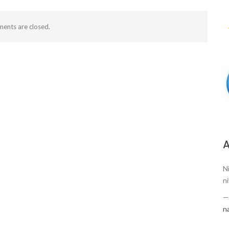
ents are closed.
А
N
n
n