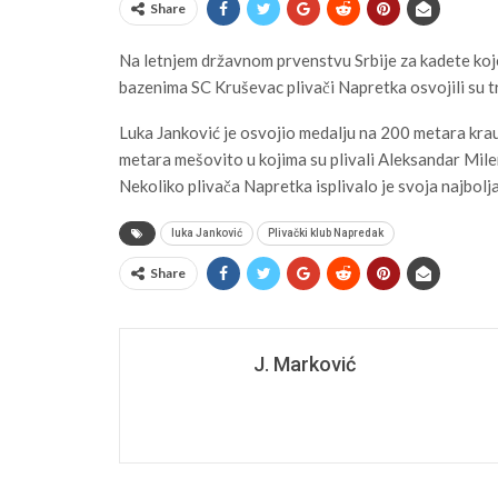
Share
Na letnjem državnom prvenstvu Srbije za kadete koj
bazenima SC Kruševac plivači Napretka osvojili su tr
Luka Janković je osvojio medalju na 200 metara kraul
metara mešovito u kojima su plivali Aleksandar Mil
Nekoliko plivača Napretka isplivalo je svoja najbolj
luka Janković
Plivački klub Napredak
Share
J. Marković