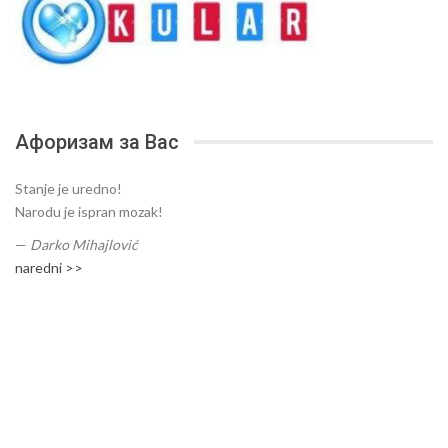
Афоризам за Вас
Stanje je uredno!
Narodu je ispran mozak!
—
Darko Mihajlović
naredni >>