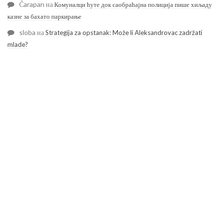
Čarapan
на
Комуналци ћуте док саобраћајна полиција пише хиљаду
казне за бахато паркирање
sloba
на
Strategija za opstanak: Može li Aleksandrovac zadržati
mlade?