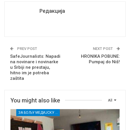
Редакција
PREV POST
NEXT POST
SafeJournalists: Napadi
HRONIKA POBUNE:
na novinare i novinarke
Pumpaj do Niš!
u Srbiji ne prestaju,
hitno im je potreba
zaštita
You might also like
All
ЗА БОЉУ МЕДИЈСКУ ПИСМЕНОСТ МЛАДИХ ИЗ РУРАЛНИХ СРЕДИНА И ПРИПАДНИЦА/КА РАЊИВИХ ГРУПА