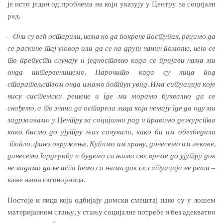
је исто један од проблема на који указују у Центру за социјалн
рад.
‒
Они су већ остарили, нема ко да покрене поступак, рецимо да
се раскине тај уговор или да се на други начин помогне, него се
то препусти случају и једноставно када се пријави нама ми
онда интервенишемо. Нарочито када су лица под
старатељством онда имамо потпун увид. Има ситуација које
нису системски решене и где ми морамо буквално да се
снађемо, а то значи да остарела лица која немају где да оду ми
задржавамо у Центру за социјални рад и правимо дежурства
како бисмо до ујутру њих сачували, како би им обезбедили
топло, фино окружење. Купимо им храну, донесемо им лекове,
донесемо гардеробу и будемо са њима све време до ујутру док
не видимо даље шта ћемо са њима док се ситуација не реши
‒
каже наша саговорница.
Постоје и лица која одбијају домски смештај иако су у лошем
материјалном стању, у стању социјалне потребе и без адекватно