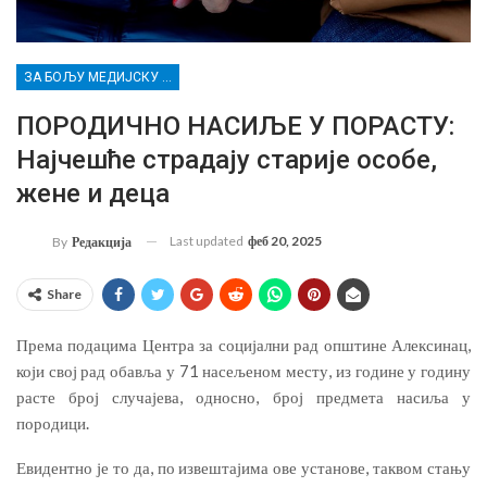
ЗА БОЉУ МЕДИЈСКУ ПИСМЕНОСТ МЛАДИХ ИЗ РУРАЛНИХ СРЕДИНА И ПРИПАДНИЦА/КА РАЊИВИХ ГРУПА
ПОРОДИЧНО НАСИЉЕ У ПОРАСТУ:
Најчешће страдају старије особе,
жене и деца
Last updated
феб 20, 2025
By
Редакција
Share
Према подацима Центра за социјални рад општине Алексинац,
који свој рад обавља у 71 насељеном месту, из године у годину
расте број случајева, односно, број предмета насиља у
породици.
Евидентно је то да, по извештајима ове установе, таквом стању