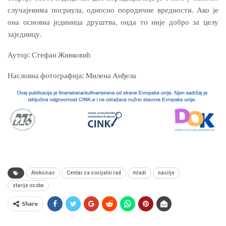
случајевима посрнула, односно породичне вредности. Ако је
она основна јединица друштва, онда то није добро за целу
заједницу.
Аутор: Стефан Живковић
Насловна фотографија: Милена Анђела
Aleksinac
Centar za socijalni rad
mladi
nasilje
starije osobe
Share