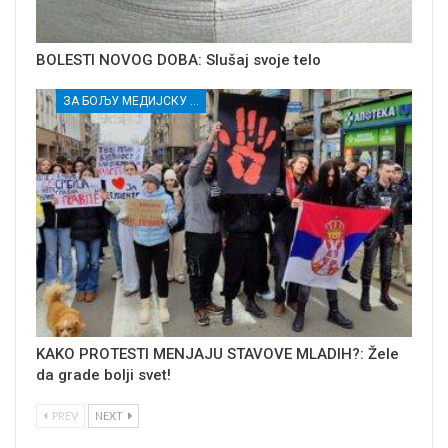
BOLESTI NOVOG DOBA: Slušaj svoje telo
ЗА БОЉУ МЕДИЈСКУ ПИСМЕНОСТ МЛАДИХ ИЗ РУРАЛНИХ СРЕДИНА И ПРИПАДНИЦА/КА РАЊИВИХ ГРУПА
KAKO PROTESTI MENJAJU STAVOVE MLADIH?: Žele
da grade bolji svet!
PREV
NEXT