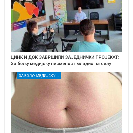
ЦИНК И ДОК ЗАВРШИЛИ ЗАЈЕДНИЧКИ ПРОЈЕКАТ:
За бољу медијску писменост младих на селу
ЗА БОЉУ МЕДИЈСКУ ПИСМЕНОСТ МЛАДИХ ИЗ РУРАЛНИХ СРЕДИНА И ПРИПАДНИЦА/КА РАЊИВИХ ГРУПА