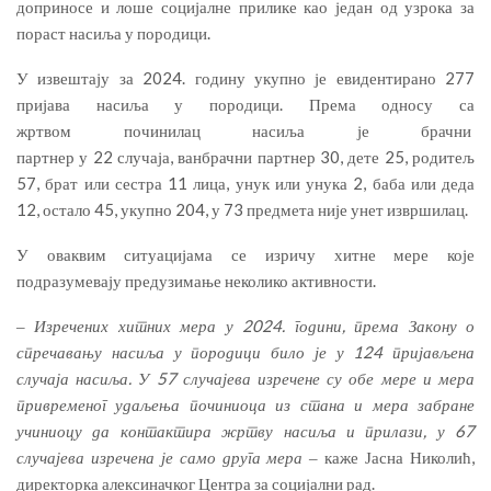
доприносе и лоше социјалне прилике као један од узрока за
пораст насиља у породици.
У извештају за 2024. годину укупно је евидентирано 277
пријава насиља у породици. Према односу са
жртвом починилац насиља је брачни
партнер у 22 случаја, ванбрачни партнер 30, дете 25, родитељ
57, брат или сестра 11 лица, унук или унука 2, баба или деда
12, остало 45, укупно 204, у 73 предмета није унет извршилац.
У оваквим ситуацијама се изричу хитне мере које
подразумевају предузимање неколико активности.
‒
Изречених хитних мера у 2024. години, према Закону о
спречавању насиља у породици било је у 124 пријављена
случаја насиља. У 57 случајева изречене су обе мере и мера
привременог удаљења починиоца из стана и мера забране
учиниоцу да контактира жртву насиља и прилази, у 67
случајева изречена је само друга мера
‒ каже Јасна Николић,
директорка алексиначког Центра за социјални рад.