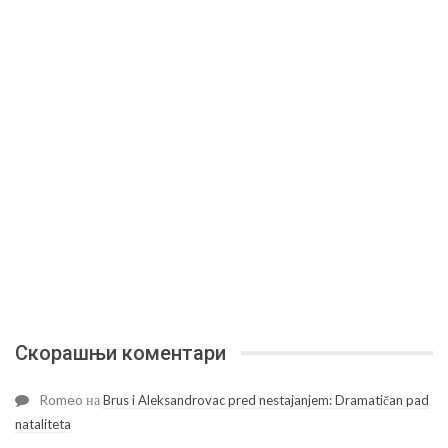
Скорашњи коментари
Romeo
на
Brus i Aleksandrovac pred nestajanjem: Dramatičan pad
nataliteta