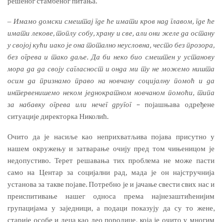
решеног стамбеног питања.
‒
Имамо домски смештај где ће имати кров над главом, где ће
имати лекове, топлу собу, храну и све, али они желе да остану
у својој кући иако је она тотално неусловна, често без прозора,
без огрева и тако даље. Да би неко био смештен у установу
мора да да своју сагласност и онда ми ту не можемо ништа
осим да признамо право на новчану социјалну помоћ и да
интервенишемо неком једнократном новчаном помоћи, типа
за набавку огрева или нечег другог
– појашњава одређене
ситуације директорка Николић.
Очито да је насиље као неприхватљива појава присутно у
нашем окружењу и затварање очију пред том чињеницом је
недопустиво. Терет решавања тих проблема не може пасти
само на Центар за социјални рад, мада је он најстручнија
установа за такве појаве. Потребно је и јачање свести свих нас и
преиспитивање нашег односа према најнезаштићенијим
групацијама у заједници, а подаци показују да су то жене,
старије особе и деца као део породице, која је очито у многим