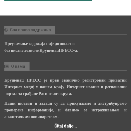
Сва права задржана
Преузимање садржаја није дозвољено
без писане дозволе КрушевацПРЕСС-а.
О нама
Крушевац ПРЕСС је први званично регистрован приватни
Интернет медиј у нашем крају, Интернет новине и регионални
портал за грађане Расинског округа.
Наши циљеви и задаци су да прикупљамо и дистрибуирамо
проверене информације, и бавимо се истраживањем и
аналитичким новинарством.
Čitaj dalje...