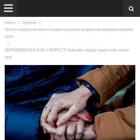
Home
Пројекти
За бољу медијску писменост младих из руралних средина и припадница/ка рањивих
група
ПОРОДИЧНО НАСИЉЕ У ПОРАСТУ: Најчешће страдају старије особе, жене и
деца