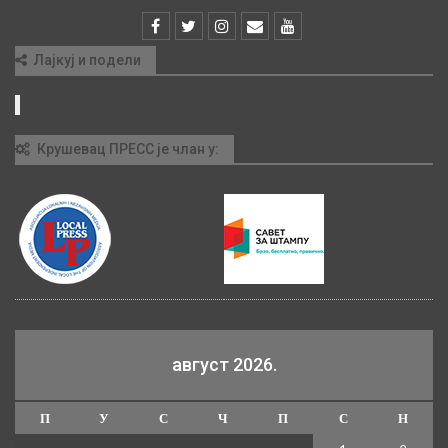
Лајкуј и подели
Крушевац ПРЕСС је члан у:
август 2026.
П
У
С
Ч
П
С
Н