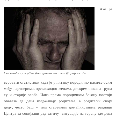
Ако је
Све чешће су жртве породичног насиља старије особе
веровати статистици када је у питању породично насиље осим
међу партнерима, превасходно женама, дискреминисана група
су и старије особе. Иако према породичном Закону постоји
обавеза да деца издржавају родитеље, а родитељи своју
децу, често баш у тим старачким домаћинствима радници
Центра за социјални рад затичу ситуације на терену где деца