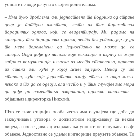
уопште не воде рачуна о својим родитељима.
‒
Има пуно проблема, али једноставно та подршка од стране
деце је потпуно изостала, често из тих поремећених
породичних односа, који се евидентирају. Ми радимо на
санирању тих породичних односа, често без успеха, јер су до
те мере поремећени да једноставно не може да се
санира. Онда дође до насиља које ескалира и изричу се мере
забрана комуникације, изласка из места становања, односно
из стана или куће у којој живе заједно. Некад су то
станови, куће које једноставно имају етаже и онда може
некако и то да се одвоји, али често и у тим случајевима мора
да дође до измештања извршиоца, односно насилника
‒
објашњава директорка Николић.
Што се тиче старијих особа често има случајева где дође до
закључивања уговора о доживотном издржавању са неким
лицем, а после давалац издржавања уопште не испуњава своје
обавезе. Једноставно се удаљи и игнорише преузете обавезе. То