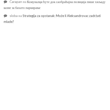
Čarapan
на
Комуналци ћуте док саобраћајна полиција пише хиљаду
казне за бахато паркирање
sloba
на
Strategija za opstanak: Može li Aleksandrovac zadržati
mlade?