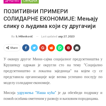
ДРУШТВО
САРАДЊА
ПОЗИТИВНИ ПРИМЕРИ
СОЛИДАРНЕ ЕКОНОМИЈЕ: Мењају
слику о људима који су другачији
Last updated
апр 27, 2023
By
S. Milenković
Share
У оквиру другог Мини-сајма социјалног предузетништва у
Крушевцу одржан је округли сто на тему “Социјално
предузетништво и локална заједница” на којем су се
представила организације које веома успешно послују по
моделу солидарне економије.
Мисија
удружења “Наша кућа”
је да обезбеди подршку и
помоћ особама ометеним у развоју и њиховим породицама.