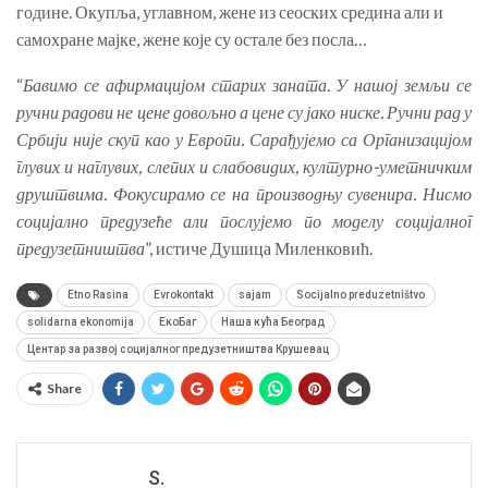
године. Окупља, углавном, жене из сеоских средина али и
самохране мајке, жене које су остале без посла…
“
Бавимо се афирмацијом старих заната. У нашој земљи се
ручни радови не цене довољно а цене су јако ниске. Ручни рад у
Србији није скуп као у Европи. Сарађујемо са Организацијом
глувих и наглувих, слепих и слабовидих, културно-уметничким
друштвима. Фокусирамо се на производњу сувенира. Нисмо
социјално предузеће али послујемо по моделу социјалног
предузетништва
”, истиче Душица Миленковић.
Etno Rasina
Evrokontakt
sajam
Socijalno preduzetništvo
solidarna ekonomija
ЕкоБаг
Наша кућа Београд
Центар за развој социјалног предузетништва Крушевац
Share
S.