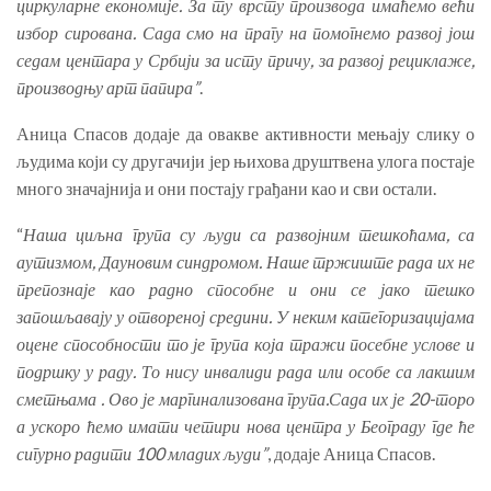
циркуларне економије. За ту врсту производа имаћемо већи
избор сирована. Сада смо на прагу на помогнемо развој још
седам центара у Србији за исту причу, за развој рециклаже,
производњу арт папира”
.
Аница Спасов додаје да овакве активности мењају слику о
људима који су другачији јер њихова друштвена улога постаје
много значајнија и они постају грађани као и сви остали.
“
Наша циљна група су људи са развојним тешкоћама, са
аутизмом, Дауновим синдромом. Наше тржиште рада их не
препознаје као радно способне и они се јако тешко
запошљавају у отвореној средини. У неким категоризацијама
оцене способности то је група која тражи посебне услове и
подршку у раду. То нису инвалиди рада или особе са лакшим
сметњама . Ово је маргинализована група.Сада их је 20-торо
а ускоро ћемо имати четири нова центра у Београду где ће
сигурно радити 100 младих људи”
, додаје Аница Спасов.