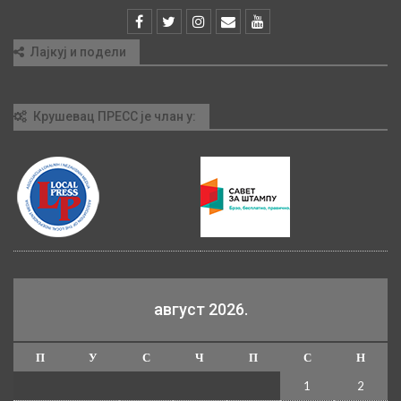
Лајкуј и подели
Крушевац ПРЕСС је члан у:
август 2026.
П
У
С
Ч
П
С
Н
1
2