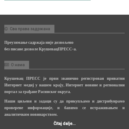
Сва права задржана
Преузимање садржаја није дозвољено
без писане дозволе КрушевацПРЕСС-а.
О нама
Крушевац ПРЕСС је први званично регистрован приватни
Интернет медиј у нашем крају, Интернет новине и регионални
портал за грађане Расинског округа.
Наши циљеви и задаци су да прикупљамо и дистрибуирамо
проверене информације, и бавимо се истраживањем и
аналитичким новинарством.
Čitaj dalje...