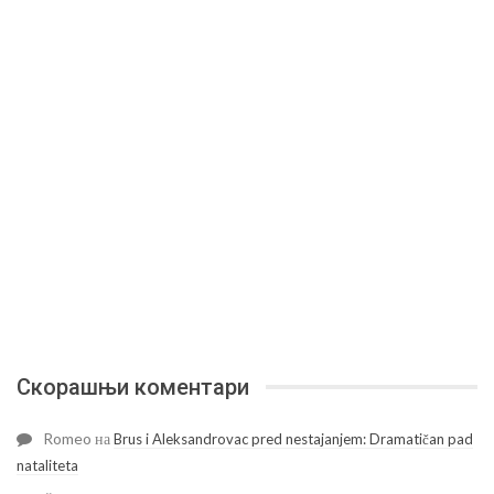
Скорашњи коментари
Romeo
на
Brus i Aleksandrovac pred nestajanjem: Dramatičan pad
nataliteta