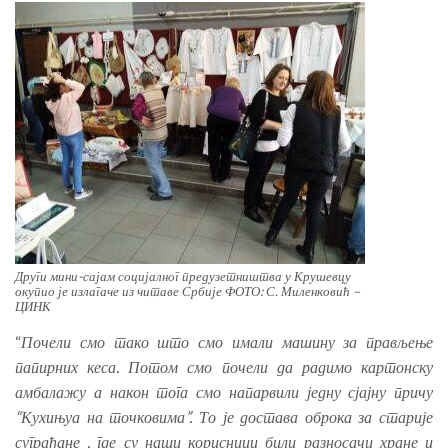
Други мини-сајам социјалног предузетништва у Крушевцу
окупио је излагаче из читаве Србије ФОТО: С. Миленковић –
ЦИНК
“
Почели смо тако што смо имали машину за прављење
папирних кеса. Потом смо почели да радимо картонску
амбалажу а након тога смо напарвили једну сјајну причу
“Кухињуа на точковима”. То је достава оброка за старије
суграђане , где су наши корисници били разносачи хране и