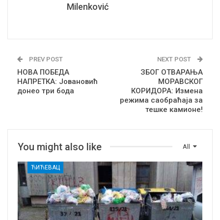
Milenković
PREV POST
NEXT POST
НОВА ПОБЕДА
ЗБОГ ОТВАРАЊА
НАПРЕТКА: Јовановић
МОРАВСКОГ
донео три бода
КОРИДОРА: Измена
режима саобраћаја за
тешке камионе!
You might also like
All
ЋИЋЕВАЦ