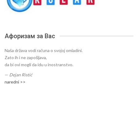
Афоризам за Вас
Naša država vodi računa o svojoj omladini.
Zato ih i ne zapošljava,
da bi ovi mogli da idu u inostranstvo.
—
Dejan Ristić
naredni >>