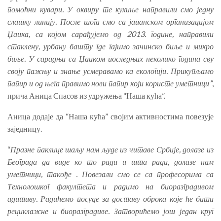
помоћни кувари. У оквиру те кухиње направили смо једну
слатку линију. После тога смо са јапанском организацијом
Џаика, са којом сарађујемо од 2013. године, направили
стаклену, урбану башту где гајимо зачинско биље и микро
биље. У сарадњи са Џаиком последњих неколико година сву
своју пажњу и знање усмеравамо ка екологији. Прикупљамо
папир и од њега правимо нови папир који користе уметници”
,
прича Аница Спасов из удружења “Наша кућа”.
Аница додаје да “Наша кућа” својим активностима повезује
заједницу.
“
Празне паклице шаљу нам људе из читаве Србије, долазе из
Београда да виде ко то ради и шта ради, долазе нам
уметници, такође . Повезали смо се са професорима са
Технолошког факултета и радимо на биоразградивом
адитиву. Радићемо посуде за доставу оброка које ће бити
рециклажне и биоразградиве. Затворићемо још један круг