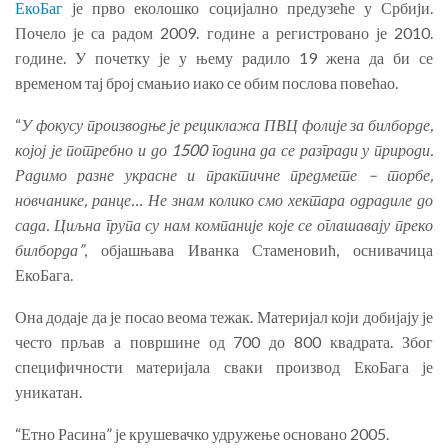
ЕкоБаг
је прво еколошко социјално предузеће у Србији.
Почело је са радом 2009. године а регистровано је 2010.
године. У почетку је у њему радило 19 жена да би се
временом тај број смањио иако се обим послова повећао.
“
У фокусу производње је рециклажа ПВЦ фолије за билборде,
којој је потребно и до 1500 година да се разгради у природи.
Радимо разне украсне и практичне предмете – торбе,
новчанике, ранце… Не знам колико смо хектара одрадиле до
сада. Циљна група су нам компаније које се оглашавају преко
билборда”
, објашњава Иванка Стаменовић, оснивачица
ЕкоБага.
Она додаје да је посао веома тежак. Материјал који добијају је
често прљав а површине од 700 до 800 квадрата. Због
специфичности материјала сваки производ ЕкоБага је
уникатан.
“Етно Расина” је крушевачко удружење основано 2005.