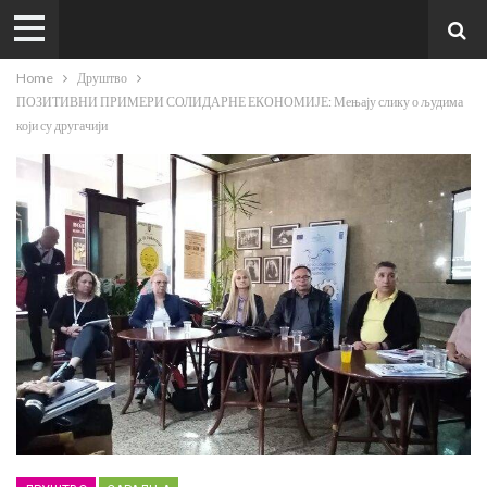
Home
Друштво
ПОЗИТИВНИ ПРИМЕРИ СОЛИДАРНЕ ЕКОНОМИЈЕ: Мењају слику о људима
који су другачији