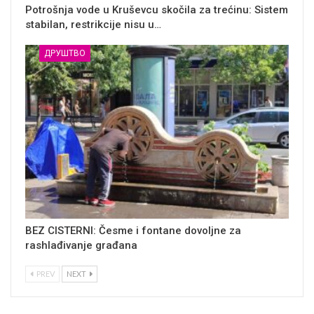
Potrošnja vode u Kruševcu skočila za trećinu: Sistem
stabilan, restrikcije nisu u…
ДРУШТВО
BEZ CISTERNI: Česme i fontane dovoljne za
rashlađivanje građana
PREV
NEXT