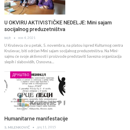
U OKVIRU AKTIVISTIČKE NEDELJE: Mini sajam
socijalnog preduzetništva
нов 4, 2021
M.P.
U Kruševcu će u petak, 5. novembra, na platou ispred Kulturnog centra
Kruševac, biti održan Mini sajam socijalnog preduzetništva. Na Mini-
sajmu će svoje aktivnosti i proizvode predstaviti Savezna organizacija
slepih i slabovidih, Osnovna…
ДРУШТВО
Humanitarne manifestacije
дец 11, 2015
S. MILENKOVIĆ