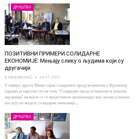
ДРУШТВО
ПОЗИТИВНИ ПРИМЕРИ СОЛИДАРНЕ
ЕКОНОМИЈЕ: Мењају слику о људима који су
другачији
апр 27, 2023
S. MILENKOVIĆ
У оквиру другог Мини-сајма социјалног предузетништва у Крушевцу
одржан је округли сто на тему “Социјално предузетништво и локална
заједница” на којем су се представила организације које веома успешно
послују по моделу солидарне економије.…
ДРУШТВО