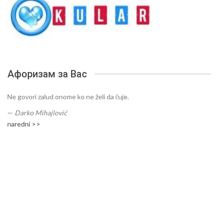
Афоризам за Вас
Ne govori zalud onome ko ne želi da čuje.
—
Darko Mihajlović
naredni >>