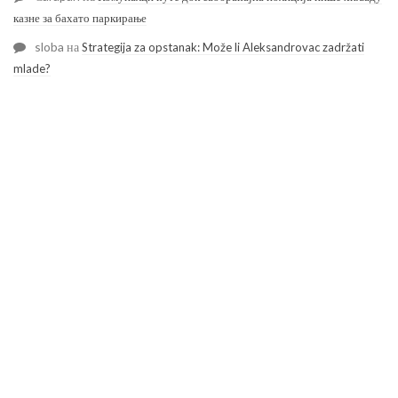
казне за бахато паркирање
sloba
на
Strategija za opstanak: Može li Aleksandrovac zadržati
mlade?