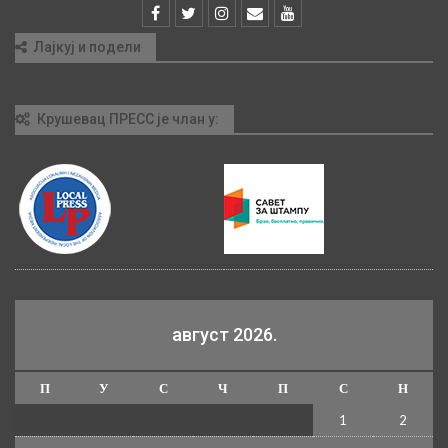
Лајкуј и подели
Крушевац ПРЕСС је члан у:
август 2026.
П
У
С
Ч
П
С
Н
1
2