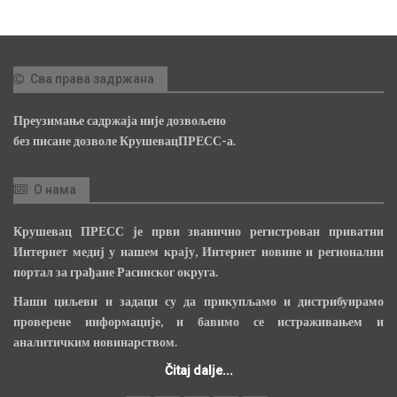
Сва права задржана
Преузимање садржаја није дозвољено
без писане дозволе КрушевацПРЕСС-а.
О нама
Крушевац ПРЕСС је први званично регистрован приватни
Интернет медиј у нашем крају, Интернет новине и регионални
портал за грађане Расинског округа.
Наши циљеви и задаци су да прикупљамо и дистрибуирамо
проверене информације, и бавимо се истраживањем и
аналитичким новинарством.
Čitaj dalje...