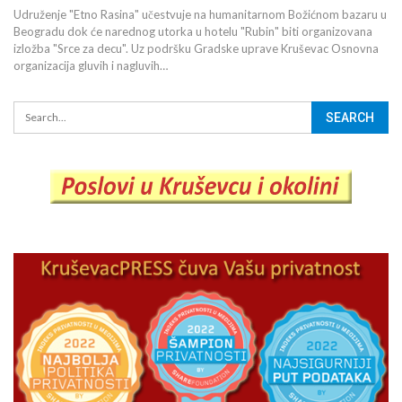
Udruženje "Etno Rasina" učestvuje na humanitarnom Božićnom bazaru u
Beogradu dok će narednog utorka u hotelu "Rubin" biti organizovana
izložba "Srce za decu". Uz podršku Gradske uprave Kruševac Osnovna
organizacija gluvih i nagluvih…