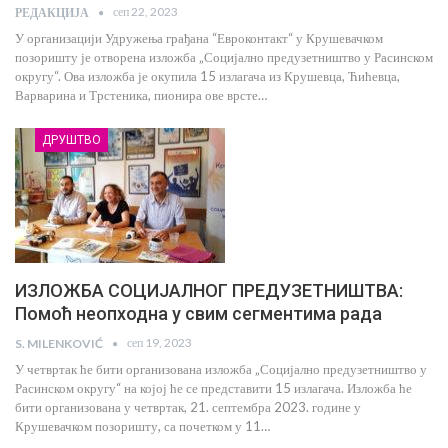
сеп 22, 2023
РЕДАКЦИЈА
У организацији Удружења грађана “Евроконтакт“ у Крушевачком
позоришту је отворена изложба „Социјално предузетништво у Расинском
округу“. Ова изложба је окупила 15 излагача из Крушевца, Ћићевца,
Варварина и Трстеника, пионира ове врсте…
ДРУШТВО
ИЗЛОЖБА СОЦИЈАЛНОГ ПРЕДУЗЕТНИШТВА:
Помоћ неопходна у свим сегментима рада
сеп 19, 2023
S. MILENKOVIĆ
У четвртак ће бити организована изложба „Социјално предузетништво у
Расинском округу“ на којој ће се представити 15 излагача. Изложба ће
бити организована у четвртак, 21. септембра 2023. године у
Крушевачком позоришту, са почетком у 11…