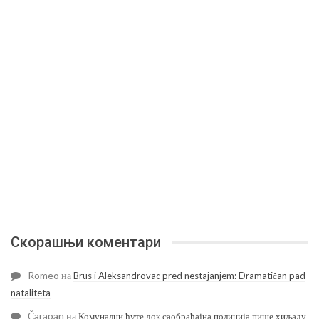
Скорашњи коментари
Romeo
на
Brus i Aleksandrovac pred nestajanjem: Dramatičan pad
nataliteta
Čarapan
на
Комуналци ћуте док саобраћајна полиција пише хиљаду