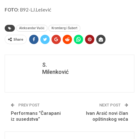
FOTO
: B92-LJ.Lešević
Aleksandar Vučić
Kromberg i Šubert
Share
S.
Milenković
PREV POST
NEXT POST
Performans “Čarapani
Ivan Arsić novi član
iz susedstva”
opštinskog veća