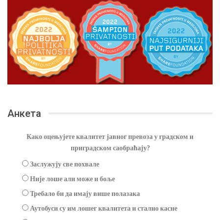
Анкета
Како оцењујете квалитет јавног превоза у градском и
приградском саобраћају?
Заслужују све похвале
Није лоше али може и боље
Требало би да имају више полазака
Аутобуси су им лошег квалитета и стално касне