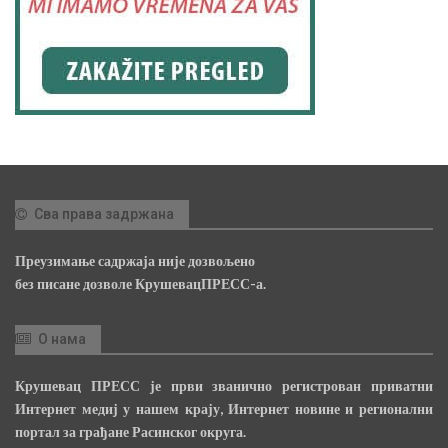
Сва права задржана
Преузимање садржаја није дозвољено
без писане дозволе КрушевацПРЕСС-а.
О нама
Крушевац ПРЕСС је први званично регистрован приватни
Интернет медиј у нашем крају, Интернет новине и регионални
портал за грађане Расинског округа.