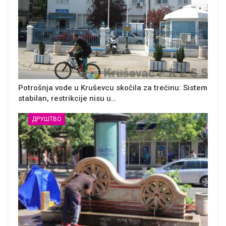
Potrošnja vode u Kruševcu skočila za trećinu: Sistem
stabilan, restrikcije nisu u…
ДРУШТВО