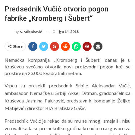
Predsednik Vučić otvorio pogon
fabrike „Kromberg i Šubert“
On
јун 14, 2018
By
S. Milenković
Share
Nemačka kompanija „Kromberg i Šubert“ danas je u
Kruševcu svečano otvorila novi proizvodni pogon koji se
prostire na 23.000 kvadratnih metara.
Vrpcu su presekli predsednik Srbije Aleksandar Vučić,
ambasador Nemačke u Srbiji Aksel Ditman, gradonačelnica
Kruševca Jasmina Palurović, predstavnik kompanije Željko
Matijević i direktor BIA Bratislav Gašić.
Predsednik Vučić je rekao da su mu se mnogi smejali i nisu
verovali kada se pre nekoliko godina krenulo u razgovore za