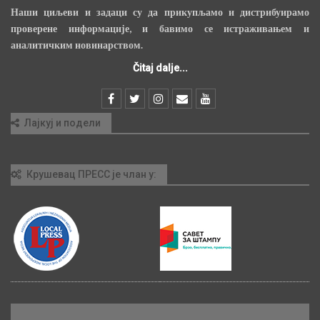
Наши циљеви и задаци су да прикупљамо и дистрибуирамо
проверене информације, и бавимо се истраживањем и
аналитичким новинарством.
Čitaj dalje...
Лајкуј и подели
Крушевац ПРЕСС је члан у: