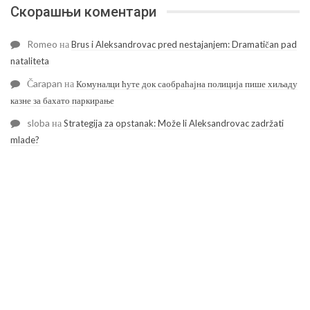
Скорашњи коментари
Romeo
на
Brus i Aleksandrovac pred nestajanjem: Dramatičan pad
nataliteta
Čarapan
на
Комуналци ћуте док саобраћајна полиција пише хиљаду
казне за бахато паркирање
sloba
на
Strategija za opstanak: Može li Aleksandrovac zadržati
mlade?