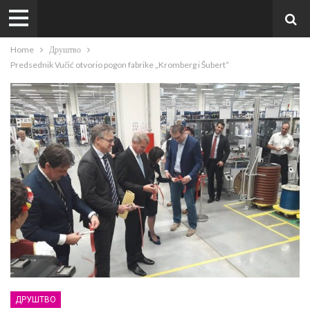
Home
Друштво
Predsednik Vučić otvorio pogon fabrike „Kromberg i Šubert“
ДРУШТВО