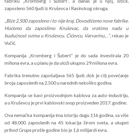
fabriku „Kromberg i Šubert“, a danas je u njoj, ističe,
zaposleno 560 ljudi iz Kruševca i Rasinskog okruga.
„
Biće 2.500 zaposleno i to nije kraj. Dovodićemo nove fabrike.
Hoćemo da zaposlimo Kruševac, da vratimo nadu u
budućnost svima u Kruševcu, Ćićevcu, Varvarinu…“
, rekao je
Vučić.
Kompanija „Kromberg i Šubert“ je do sada investirala 20
miliona evra, a u planu je da uloži ukupno 29 miliona evra.
Fabrika trenutno zapošaljava 565 ljudi, dok je cilj povećanje
broja zaposlenih na 2.500 u narednih nekoliko godina.
Kompanija se bavi proizvodnjom kablova za auto-industriju,
a u Kruševcu je prvi kablovski snop proizveden 2017. godine.
Ova nemačka kompanija ima istoriju dugu 116 godina, sa više
od 48.000 zaposlenih na 45 lokacija širom sveta, a ukupni
prihod Grupe prošle godine bio je 1,6 milijardi evra.