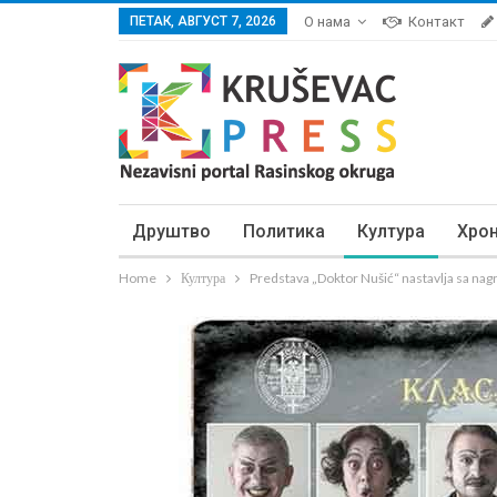
ПЕТАК, АВГУСТ 7, 2026
О нама
Контакт
Друштво
Политика
Култура
Хро
Home
Култура
Predstava „Doktor Nušić“ nastavlja sa na