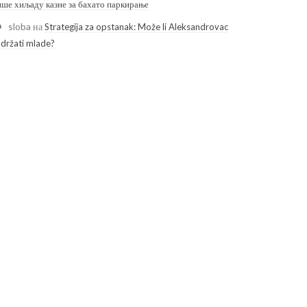
ише хиљаду казне за бахато паркирање
sloba
на
Strategija za opstanak: Može li Aleksandrovac
adržati mlade?