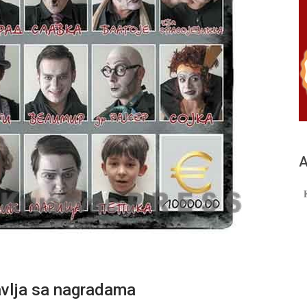
А
avlja sa nagradama