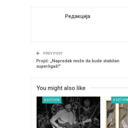
Редакција
PREV POST
Projić: „Napredak može da bude stabilan
superligaš!“
You might also like
КУЛТУРА
КУЛТУР