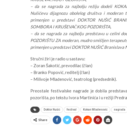
– da se nagrada za najbolju režiju dodeli KO
Nušićevu dijagnozu obolelog društva i moderan te
primenjen u predstavi DOKTOR NUŠIĆ BRAN
SOMBORA I KRUŠEVAČKOG POZORIŠTA,
– da se nagrada za najbolju predstavu u ce
POZORIŠTU ZA moderan, mudro smišljen terapeutski 
primenjen u predstavi DOKTOR NUŠIĆ Branislava N
Stručni žiri je radio u sastavu:
– Zoran Šakotić, prevodilac (član)
– Branko Popović, reditelj (član)
– Milivoje Mlađenović, teatrolog (predsednik).
Preostale festivalske nagrade je dobila predsta
pozorišta, po tekstu Ivora Martinića i u režiji Pred
Doktor Nušić
festival
Kokan Mladenović
nagrada
Share