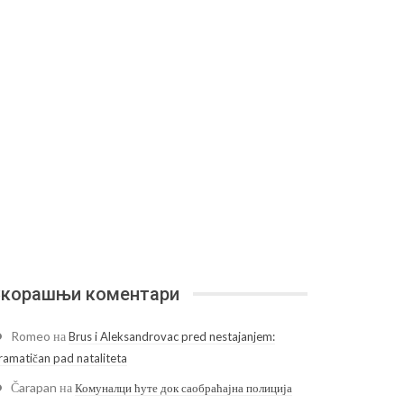
корашњи коментари
Romeo
на
Brus i Aleksandrovac pred nestajanjem:
ramatičan pad nataliteta
Čarapan
на
Комуналци ћуте док саобраћајна полиција