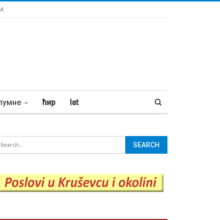
И
лумне
ћир
lat