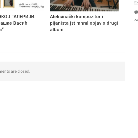
п
ЧКОЈ ГАЛЕРИЈИ:
Aleksinački kompozitor i
z
Сашке Васић
pijanista jst mnml objavio drugi
а“
album
ents are closed.