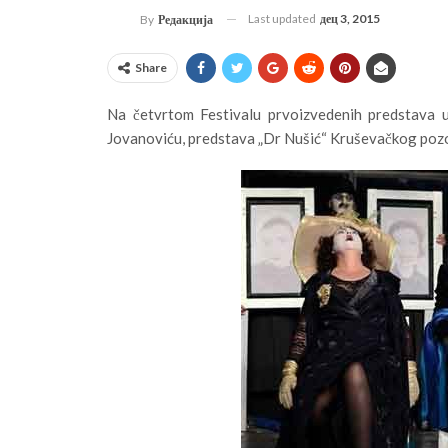
Last updated
дец 3, 2015
By
Редакција
Share
Na četvrtom Festivalu prvoizvedenih predstava 
Jovanoviću, predstava „Dr Nušić“ Kruševačkog pozor