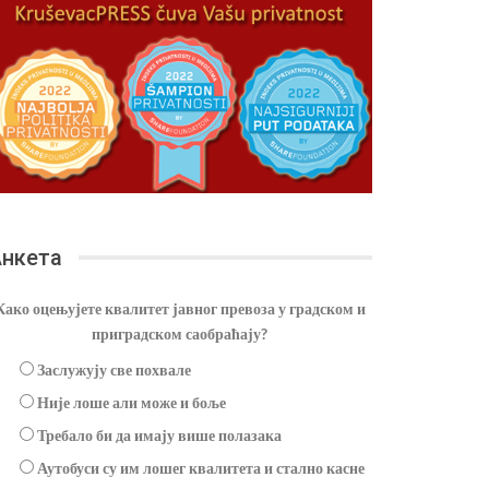
нкета
Како оцењујете квалитет јавног превоза у градском и
приградском саобраћају?
Заслужују све похвале
Није лоше али може и боље
Требало би да имају више полазака
Аутобуси су им лошег квалитета и стално касне