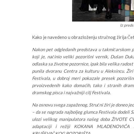
Iz pred
Kako je navedeno u obrazloženju stručnog žirija Čet
Nakon pet odgledanih predstava u takmičarskom pr
koji je, načinio veliki pozorišni vernik, Dušan 
odlaska sa životne pozornice, ipak bila velika radost
punila dvoranu Centra za kulturu u Aleksincu. Žir
Festivala, u dobroj meri pokazale presek pozorišn
prvoizvedenih kako domaćih, tako i stranih drams
dramskog pisca i najvažniji cilj Festivala.
Na osnovu svega zapaženog, Stručni žiri je doneo je
– da se nagrada najboljeg glumca Festivala dodeli
ulozi velikog manipulatora našeg doba ŽIVOTE 
adaptaciji i režiji KOKANA MLADENOVIĆ
KRUŠEVAČKOG POZORIŠTA,