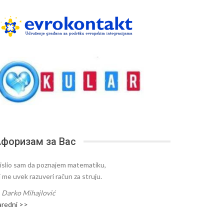
форизам за Вас
islio sam da poznajem matematiku,
i me uvek razuveri račun za struju.
—
Darko Mihajlović
aredni >>