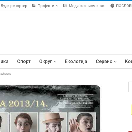
Буди репортер
Пројекти
Медијска писменост
ПОСЛОВ
ника
Спорт
Округ
Екологија
Сервис
Ко
gradama