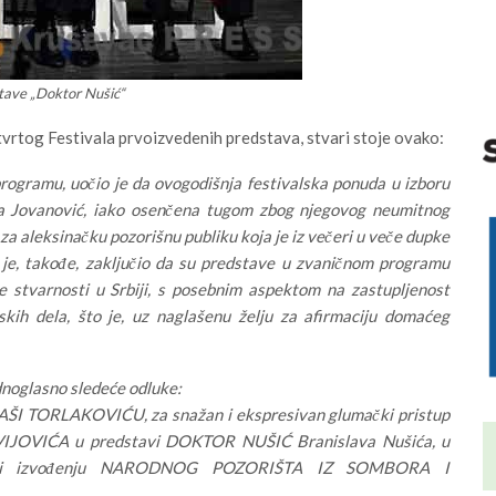
stave „Doktor Nušić“
vrtog Festivala prvoizvedenih predstava, stvari stoje ovako:
ogramu, uočio je da ovogodišnja festivalska ponuda u izboru
Duka Jovanović, iako osenčena tugom zbog njegovog neumitnog
 za aleksinačku pozorišnu publiku koja je iz večeri u veče dupke
i je, takođe, zaključio da su predstave u zvaničnom programu
e stvarnosti u Srbiji, s posebnim aspektom na zastupljenost
kih dela, što je, uz naglašenu želju za afirmaciju domaćeg
dnoglasno sledeće odluke:
 SAŠI TORLAKOVIĆU, za snažan i ekspresivan glumački pristup
CVIJOVIĆA u predstavi DOKTOR NUŠIĆ Branislava Nušića, u
A i izvođenju NARODNOG POZORIŠTA IZ SOMBORA I