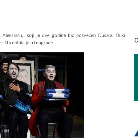
u Aleksincu, koji je ove godine bio posvećen Dušanu Duki
С
išta dobila je tri nagrade.