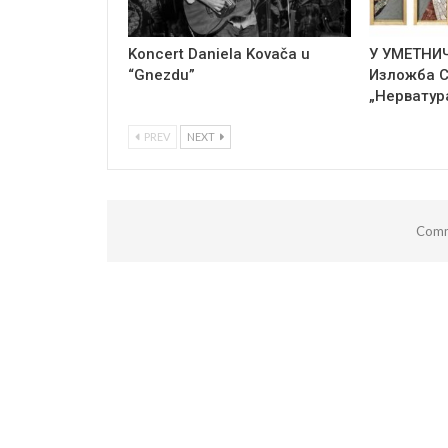
Koncert Daniela Kovača u
У УМЕТНИ
“Gnezdu”
Изложба 
„Нерватур
PREV
NEXT
Comm