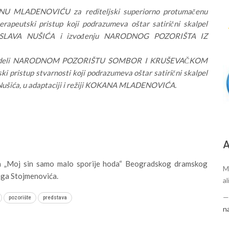
KANU MLADENOVIĆU za rediteljski superiorno protumačenu
rapeutski pristup koji podrazumeva oštar satirični skalpel
ISLAVA NUŠIĆA i izvođenju NARODNOG POZORIŠTA IZ
lini dodeli NARODNOM POZORIŠTU SOMBOR I KRUŠEVAČKOM
pristup stvarnosti koji podrazumeva oštar satirični skalpel
ušića, u adaptaciji i režiji KOKANA MLADENOVIĆA.
А
va „Moj sin samo malo sporije hoda“ Beogradskog dramskog
M
raga Stojmenovića.
al
pozorište
predstava
n