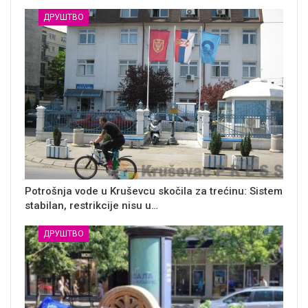
ДРУШТВО
Potrošnja vode u Kruševcu skočila za trećinu: Sistem
stabilan, restrikcije nisu u…
ДРУШТВО