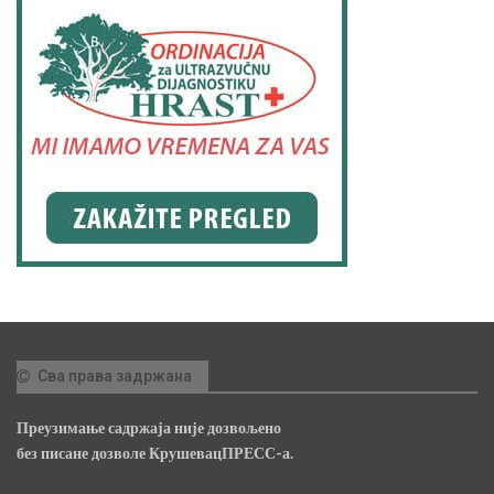
Сва права задржана
Преузимање садржаја није дозвољено
без писане дозволе КрушевацПРЕСС-а.