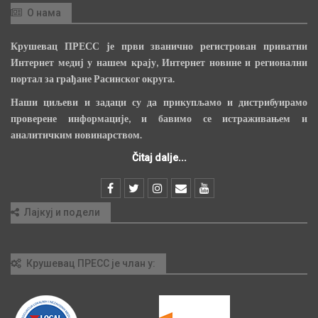
О нама
Крушевац ПРЕСС је први званично регистрован приватни
Интернет медиј у нашем крају, Интернет новине и регионални
портал за грађане Расинског округа.
Наши циљеви и задаци су да прикупљамо и дистрибуирамо
проверене информације, и бавимо се истраживањем и
аналитичким новинарством.
Čitaj dalje...
Лајкуј и подели
Крушевац ПРЕСС је члан у: