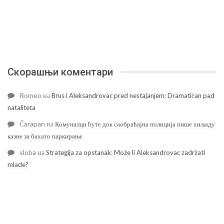
Скорашњи коментари
Romeo
на
Brus i Aleksandrovac pred nestajanjem: Dramatičan pad
nataliteta
Čarapan
на
Комуналци ћуте док саобраћајна полиција пише хиљаду
казне за бахато паркирање
sloba
на
Strategija za opstanak: Može li Aleksandrovac zadržati
mlade?