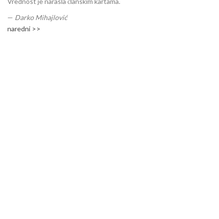
Vrednost je narasla članskim kartama.
—
Darko Mihajlović
naredni >>