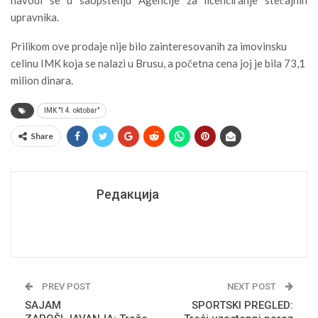
navodi se u saopštenju Agencije za licenciranje stečajnih
upravnika.
Prilikom ove prodaje nije bilo zainteresovanih za imovinsku
celinu IMK koja se nalazi u Brusu, a početna cena joj je bila 73,1
milion dinara.
IMK "14. oktobar"
Share
Редакција
PREV POST
NEXT POST
SAJAM
SPORTSKI PREGLED: