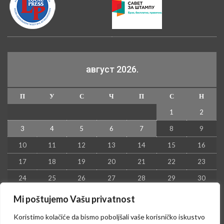
август 2026.
П
У
С
Ч
П
С
Н
1
2
3
4
5
6
7
8
9
10
11
12
13
14
15
16
17
18
19
20
21
22
23
24
25
26
27
28
29
30
31
Mi poštujemo Vašu privatnost
« јул
Koristimo kolačiće da bismo poboljšali vaše korisničko iskustvo