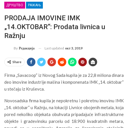
ДРУШТВО
РАЖАЊ
PRODAJA IMOVINE IMK
„14.OKTOBAR“: Prodata livnica u
Ražnju
Last updated
окт 3, 2019
By
Редакција
Share
Firma „Savacoop“ iz Novog Sada kupila je za 22,8 miliona dinara
deo imovine industrije mašina i komponenata IMK „14. oktobar“
u stečaju iz Kruševca.
Novosadska firma kupila je nepokretnu i pokretnu imovinu IMK
„14. oktobar“ u Ražnju, na lokaciji Livnice obojenih metala, koja
pored nekoliko objekata obuhvata pripadajuće infrastrukturne
objekte i građevinsku parcelu od 18.900 kvadratnih metara,