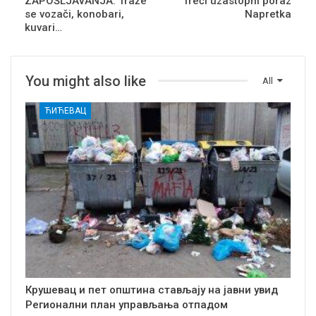
ZAPOŠLJAVANJA: Traže
Treći uzastopni poraz
se vozači, konobari,
Napretka
kuvari…
You might also like
All
ЋИЋЕВАЦ
Крушевац и пет општина стављају на јавни увид
Регионални план управљања отпадом