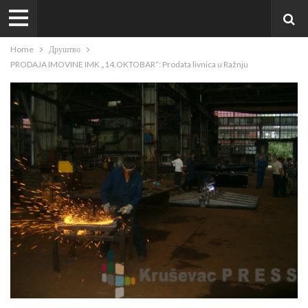
Home
Друштво
PRODAJA IMOVINE IMK „14.OKTOBAR“: Prodata livnica u Ražnju