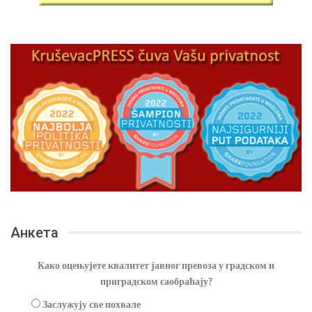
Анкета
Како оцењујете квалитет јавног превоза у градском и
приградском саобраћају?
Заслужују све похвале