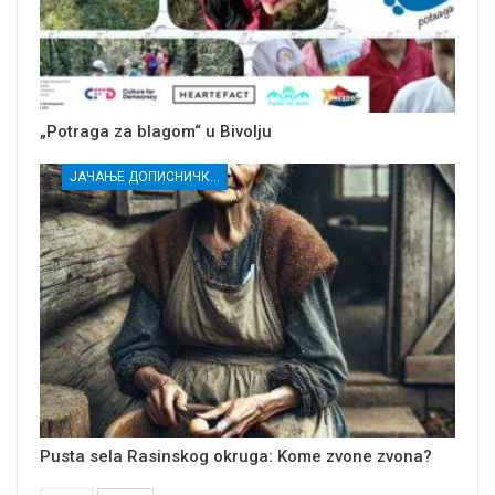
„Potraga za blagom“ u Bivolju
ЈАЧАЊЕ ДОПИСНИЧКЕ МРЕЖЕ НЕЗАВИСНИХ МЕДИЈА У РАСИНСКОМ ОКРУГУ
Pusta sela Rasinskog okruga: Kome zvone zvona?