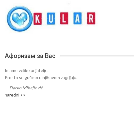
Афоризам за Вас
Imamo velike prijatelje.
Prosto se gušimo u njihovom zagrljaju.
—
Darko Mihajlović
naredni >>