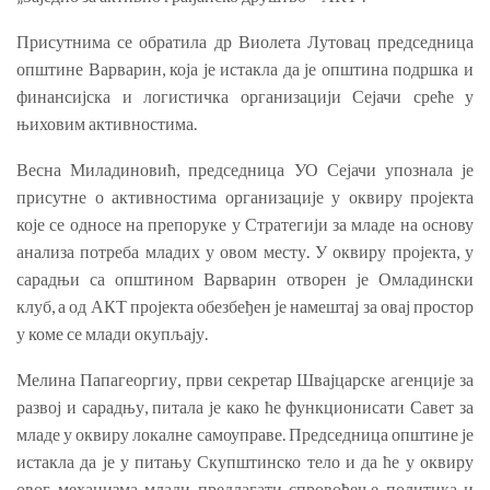
Присутнима се обратила др Виолета Лутовац председница
општине Варварин, која је истакла да је општина подршка и
финансијска и логистичка организацији Сејачи среће у
њиховим активностима.
Весна Миладиновић, председница УО Сејачи упознала је
присутне о активностима организације у оквиру пројекта
које се односе на препоруке у Стратегији за младе на основу
анализа потреба младих у овом месту. У оквиру пројекта, у
сарадњи са општином Варварин отворен је Омладински
клуб, а од АКТ пројекта обезбеђен је намештај за овај простор
у коме се млади окупљају.
Мелина Папагеоргиу, први секретар Швајцарске агенције за
развој и сарадњу, питала је како ће функционисати Савет за
младе у оквиру локалне самоуправе. Председница општине је
истакла да је у питању Скупштинско тело и да ће у оквиру
овог механизма млади предлагати спровођење политика и