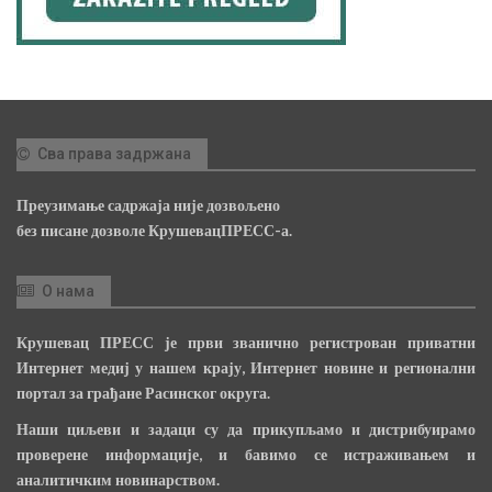
Сва права задржана
Преузимање садржаја није дозвољено
без писане дозволе КрушевацПРЕСС-а.
О нама
Крушевац ПРЕСС је први званично регистрован приватни
Интернет медиј у нашем крају, Интернет новине и регионални
портал за грађане Расинског округа.
Наши циљеви и задаци су да прикупљамо и дистрибуирамо
проверене информације, и бавимо се истраживањем и
аналитичким новинарством.