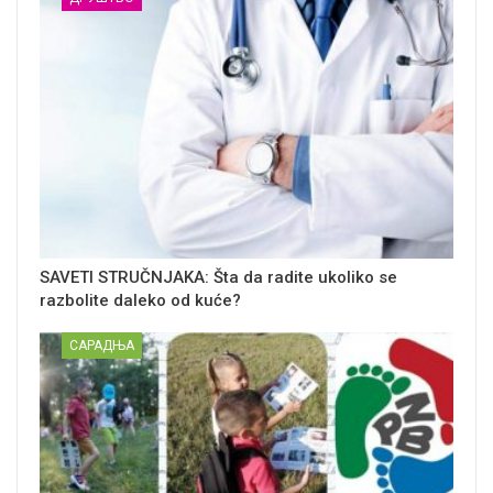
SAVETI STRUČNJAKA: Šta da radite ukoliko se
razbolite daleko od kuće?
САРАДЊА