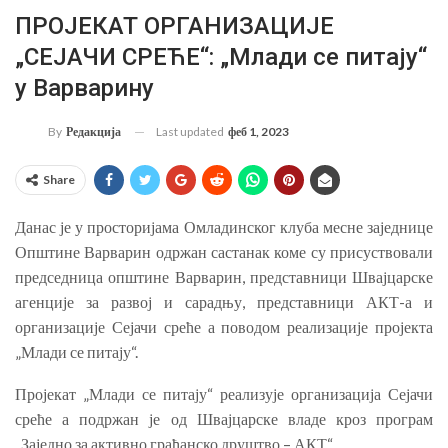
ПРОЈЕКАТ ОРГАНИЗАЦИЈЕ
„СЕЈАЧИ СРЕЋЕ“: „Млади се питају“
у Варварину
Last updated
феб 1, 2023
By
Редакција
Share
Данас је у просторијама Омладинског клуба месне заједнице
Општине Варварин одржан састанак коме су присуствовали
председница општине Варварин, представници Швајцарске
агенције за развој и сарадњу, представници АКТ-а и
организације Сејачи среће а поводом реализације пројекта
„Млади се питају“.
Пројекат „Млади се питају“ реализује организација Сејачи
среће а подржан је од Швајцарске владе кроз програм
„Заједно за активно грађанско друштво – АКТ“.