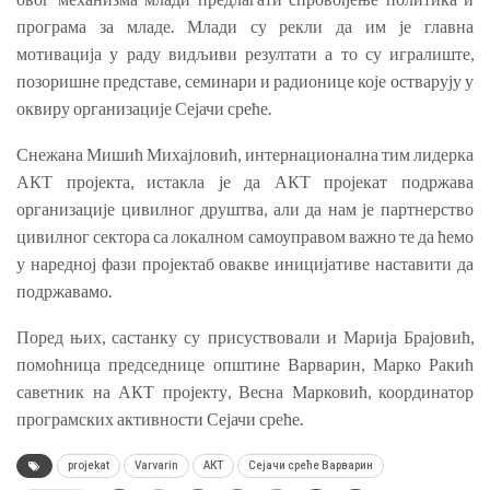
програма за младе. Млади су рекли да им је главна
мотивација у раду видљиви резултати а то су игралиште,
позоришне представе, семинари и радионице које остварују у
оквиру организације Сејачи среће.
Снежана Мишић Михајловић, интернационална тим лидерка
АКТ пројекта, истакла је да АКТ пројекат подржава
организације цивилног друштва, али да нам је партнерство
цивилног сектора са локалном самоуправом важно те да ћемо
у наредној фази пројектаб овакве иницијативе наставити да
подржавамо.
Поред њих, састанку су присуствовали и Марија Брајовић,
помоћница председнице општине Варварин, Марко Ракић
саветник на АКТ пројекту, Весна Марковић, координатор
програмских активности Сејачи среће.
projekat
Varvarin
АКТ
Сејачи среће Варварин