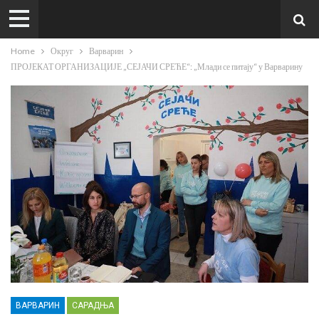
Home
Округ
Варварин
ПРОЈЕКАТ ОРГАНИЗАЦИЈЕ „СЕЈАЧИ СРЕЋЕ“: „Млади се питају“ у Варварину
ВАРВАРИН
САРАДЊА