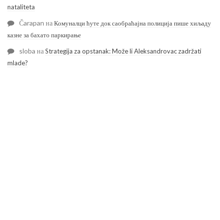
nataliteta
Čarapan
на
Комуналци ћуте док саобраћајна полиција пише хиљаду
казне за бахато паркирање
sloba
на
Strategija za opstanak: Može li Aleksandrovac zadržati
mlade?