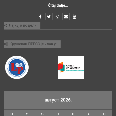
Čitaj dalje...
Лајкуј и подели
Крушевац ПРЕСС је члан у:
август 2026.
П
У
С
Ч
П
С
Н