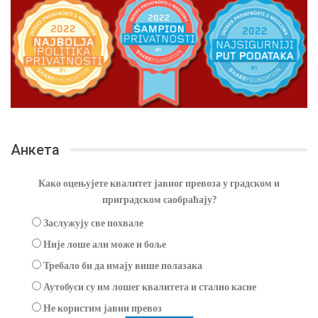
Анкета
Како оцењујете квалитет јавног превоза у градском и
приградском саобраћају?
Заслужују све похвале
Није лоше али може и боље
Требало би да имају више полазака
Аутобуси су им лошег квалитета и стално касне
Не користим јавни превоз