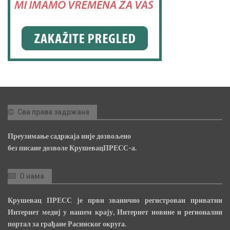
Сва права задржана
Преузимање садржаја није дозвољено
без писане дозволе КрушевацПРЕСС-а.
О нама
Крушевац ПРЕСС је први званично регистрован приватни
Интернет медиј у нашем крају, Интернет новине и регионални
портал за грађане Расинског округа.