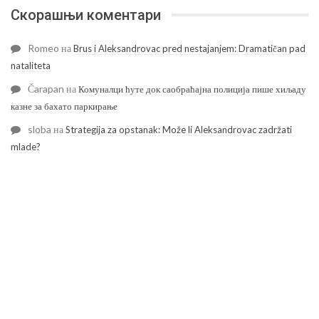
Скорашњи коментари
Romeo
на
Brus i Aleksandrovac pred nestajanjem: Dramatičan pad
nataliteta
Čarapan
на
Комуналци ћуте док саобраћајна полиција пише хиљаду
казне за бахато паркирање
sloba
на
Strategija za opstanak: Može li Aleksandrovac zadržati
mlade?