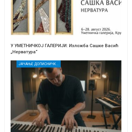
У УМЕТНИЧКОЈ ГАЛЕРИЈИ: Изложба Сашке Васић
„Нерватура“
ЈАЧАЊЕ ДОПИСНИЧКЕ МРЕЖЕ НЕЗАВИСНИХ МЕДИЈА У РАСИНСКОМ ОКРУГУ