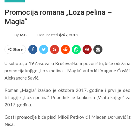
Promocija romana „Loza pelina –
Magla“
Last updated
феб 7, 2018
By
M.P.
Share
U subotu, u 19 časova, u Kruševačkom pozorištu, biće održana
promocija knjige „Loza pelina – Magla“ autorki Dragane Ćosić i
Aleksandre Savić.
Roman „Magla“ izašao je oktobra 2017. godine i prvi je deo
trilogije „Loza pelina“. Pobednik je konkursa „Vrata knjige“ za
2017. godinu.
Gosti promocije biće pisci Miloš Petković i Mladen Đorđević iz
Niša.