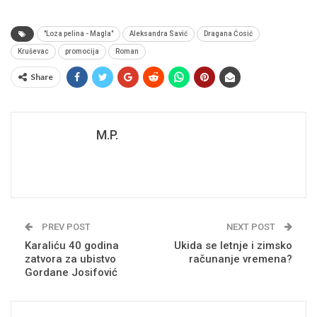
"Loza pelina - Magla"
Aleksandra Savić
Dragana Ćosić
Kruševac
promocija
Roman
Share
M.P.
PREV POST
NEXT POST
Karaliću 40 godina
Ukida se letnje i zimsko
zatvora za ubistvo
računanje vremena?
Gordane Josifović