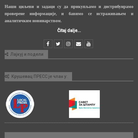
Наши циљеви и задаци су да прикупљамо и дистрибуирамо
проверене информације, и бавимо се истраживањем и
аналитичким новинарством.
Čitaj dalje...
Лајкуј и подели
Крушевац ПРЕСС је члан у: