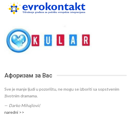
Афоризам за Вас
Sve je manje ljudi u pozorištu, ne mogu se izboriti sa sopstvenim
životnim dramama.
—
Darko Mihajlović
naredni >>