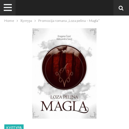
Home
Култура
Promocija romana „Loza pelina – Magla“
КУЛТУРА