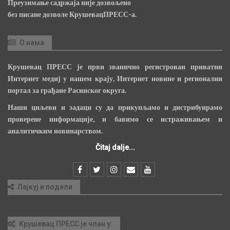
Преузимање садржаја није дозвољено
без писане дозволе КрушевацПРЕСС-а.
О нама
Крушевац ПРЕСС је први званично регистрован приватни
Интернет медиј у нашем крају, Интернет новине и регионални
портал за грађане Расинског округа.
Наши циљеви и задаци су да прикупљамо и дистрибуирамо
проверене информације, и бавимо се истраживањем и
аналитичким новинарством.
Čitaj dalje...
Лајкуј и подели
Крушевац ПРЕСС је члан у: