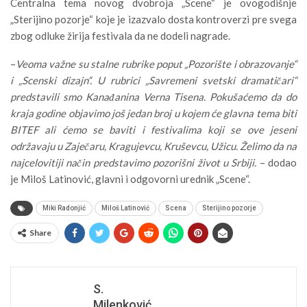
Centralna tema novog dvobroja „Scene“ je ovogodišnje
„Sterijino pozorje“ koje je izazvalo dosta kontroverzi pre svega
zbog odluke žirija festivala da ne dodeli nagrade.
–
Veoma važne su stalne rubrike poput „Pozorište i obrazovanje“
i „Scenski dizajn“. U rubrici „Savremeni svetski dramatičari“
predstavili smo Kanađanina Verna Tisena. Pokušaćemo da do
kraja godine objavimo još jedan broj u kojem će glavna tema biti
BITEF ali ćemo se baviti i festivalima koji se ove jeseni
održavaju u Zaječaru, Kragujevcu, Kruševcu, Užicu. Želimo da na
najcelovitiji način predstavimo pozorišni život u Srbiji.
– dodao
je Miloš Latinović, glavni i odgovorni urednik „Scene“.
Miki Radonjić
Miloš Latinović
Scena
Sterijino pozorje
Share
S.
Milenković