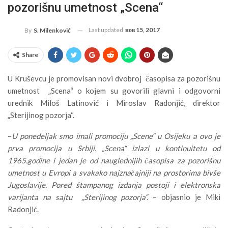
pozorišnu umetnost „Scena“
Last updated
нов 15, 2017
By
S. Milenković
Share
U Kruševcu je promovisan novi dvobroj časopisa za pozorišnu
umetnost „Scena“ o kojem su govorili glavni i odgovorni
urednik Miloš Latinović i Miroslav Radonjić, direktor
„Sterijinog pozorja“.
–
U ponedeljak smo imali promociju „Scene“ u Osijeku a ovo je
prva promocija u Srbiji. „Scena“ izlazi u kontinuitetu od
1965.godine i jedan je od nauglednijih časopisa za pozorišnu
umetnost u Evropi a svakako najznačajniji na prostorima bivše
Jugoslavije. Pored štampanog izdanja postoji i elektronska
varijanta na sajtu „Sterijinog pozorja“.
– objasnio je Miki
Radonjić.