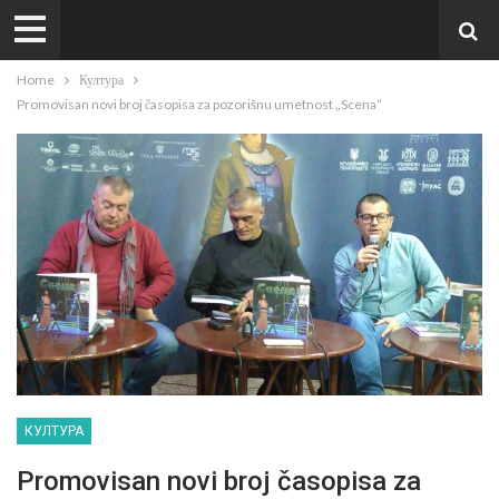
Home
Култура
Promovisan novi broj časopisa za pozorišnu umetnost „Scena“
КУЛТУРА
Promovisan novi broj časopisa za