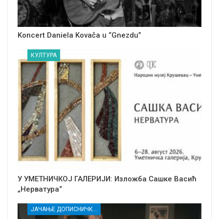
Koncert Daniela Kovača u “Gnezdu”
КУЛТУРА
У УМЕТНИЧКОЈ ГАЛЕРИЈИ: Изложба Сашке Васић
„Нерватура“
ЈАЧАЊЕ ДОПИСНИЧКЕ МРЕЖЕ НЕЗАВИСНИХ МЕДИЈА У РАСИНСКОМ ОКРУГУ