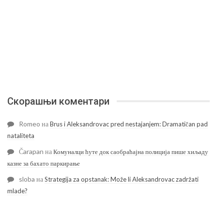
Скорашњи коментари
Romeo
на
Brus i Aleksandrovac pred nestajanjem: Dramatičan pad
nataliteta
Čarapan
на
Комуналци ћуте док саобраћајна полиција пише хиљаду
казне за бахато паркирање
sloba
на
Strategija za opstanak: Može li Aleksandrovac zadržati
mlade?