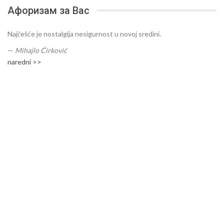
Афоризам за Вас
Najčešće je nostalgija nesigurnost u novoj sredini.
—
Mihajlo Ćirković
naredni >>