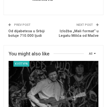
PREV POST
NEXT POST
Od dijabetesa u Srbiji
Izložba „Mali format“ u
boluje 710.000 ljudi
Legatu Milića od Mačve
You might also like
All
КУЛТУРА