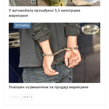
У аутомобилу пронађено 5,5 килограма
марихуане
ХРОНИКА
Ухапшен осумњичени за продају марихуане
PREV
NEXT