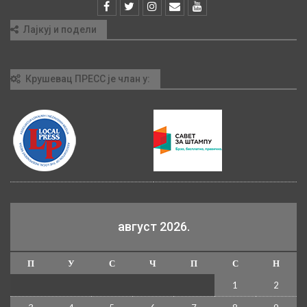
Лајкуј и подели
Крушевац ПРЕСС је члан у:
август 2026.
П
У
С
Ч
П
С
Н
1
2