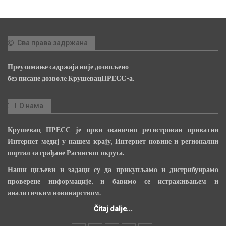
Сва права задржана
Преузимање садржаја није дозвољено
без писане дозволе КрушевацПРЕСС-а.
О нама
Крушевац ПРЕСС је први званично регистрован приватни
Интернет медиј у нашем крају, Интернет новине и регионални
портал за грађане Расинског округа.
Наши циљеви и задаци су да прикупљамо и дистрибуирамо
проверене информације, и бавимо се истраживањем и
аналитичким новинарством.
Čitaj dalje...