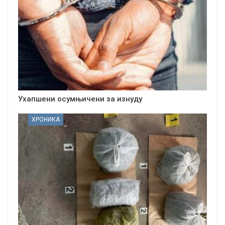
Ухапшени осумњичени за изнуду
ХРОНИКА