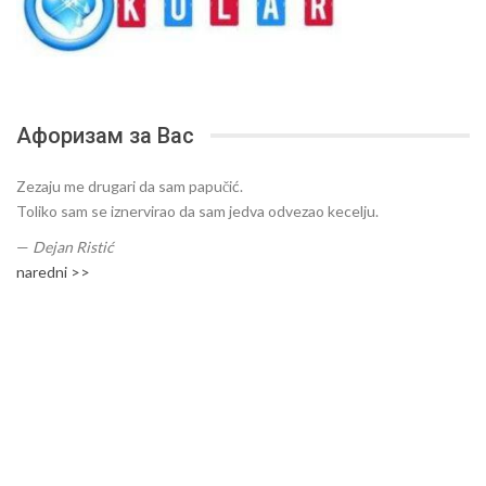
Афоризам за Вас
Zezaju me drugari da sam papučić.
Toliko sam se iznervirao da sam jedva odvezao kecelju.
—
Dejan Ristić
naredni >>