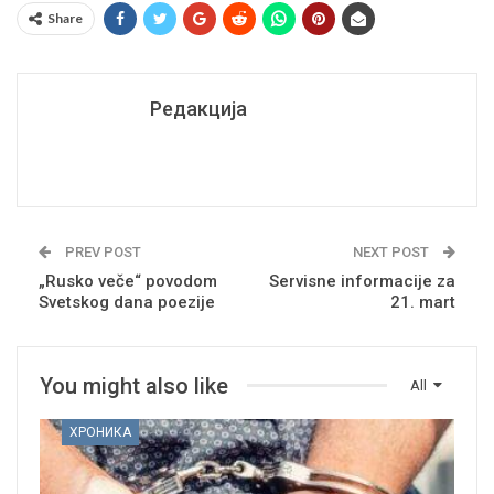
Share
Редакција
PREV POST
NEXT POST
„Rusko veče“ povodom
Servisne informacije za
Svetskog dana poezije
21. mart
You might also like
All
ХРОНИКА