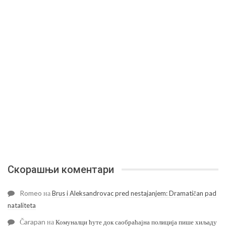
Скорашњи коментари
Romeo
на
Brus i Aleksandrovac pred nestajanjem: Dramatičan pad
nataliteta
Čarapan
на
Комуналци ћуте док саобраћајна полиција пише хиљаду