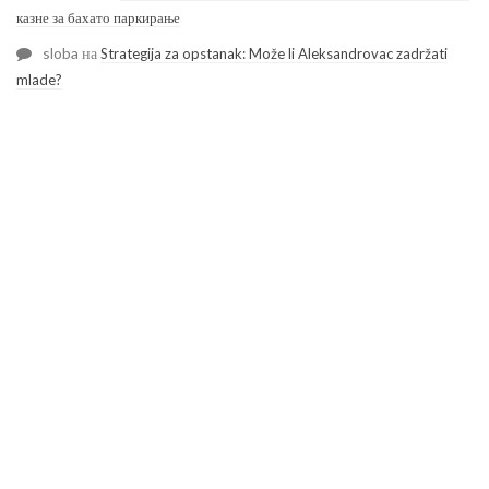
казне за бахато паркирање
sloba
на
Strategija za opstanak: Može li Aleksandrovac zadržati
mlade?