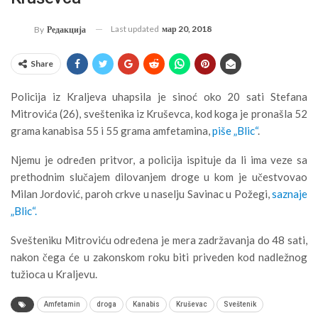
Last updated
мар 20, 2018
By
Редакција
Share
Policija iz Kraljeva uhapsila je sinoć oko 20 sati Stefana
Mitrovića (26), sveštenika iz Kruševca, kod koga je pronašla 52
grama kanabisa 55 i 55 grama amfetamina,
piše „Blic“
.
Njemu je određen pritvor, a policija ispituje da li ima veze sa
prethodnim slučajem dilovanjem droge u kom je učestvovao
Milan Jordović, paroh crkve u naselju Savinac u Požegi,
saznaje
„Blic“.
Svešteniku Mitroviću određena je mera zadržavanja do 48 sati,
nakon čega će u zakonskom roku biti priveden kod nadležnog
tužioca u Kraljevu.
Amfetamin
droga
Kanabis
Kruševac
Sveštenik