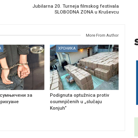
Jubilarna 20. Turneja filmskog festivala
SLOBODNA ZONA u Kruševcu
More From Author
А
ХРОНИКА
сумњичени за
Podignuta optužnica protiv
арихуане
osumnjičenih u „slučaju
Konjuh“