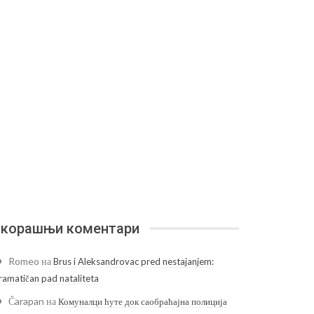
корашњи коментари
Romeo
на
Brus i Aleksandrovac pred nestajanjem:
ramatičan pad nataliteta
Čarapan
на
Комуналци ћуте док саобраћајна полиција