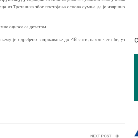
ца из Трстеника због постојања основа сумње да је извршио
мне односе са дететом.
ему је одређено задржавање до 48 сати, након чега ће, уз
С
NEXT POST