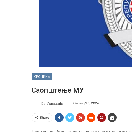
ХРОНИКА
Саопштење МУП
On
мај 28, 2026
By
Редакција
Share
Припадници Министарства унутрашњих послова у 