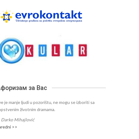
форизам за Вас
e je manje ljudi u pozorištu, ne mogu se izboriti sa
opstvenim životnim dramama.
—
Darko Mihajlović
aredni >>