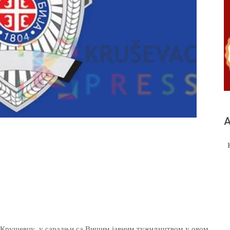
А
Крушевцу, у сарадњи са Вишим јавним тужилаштвом у овом