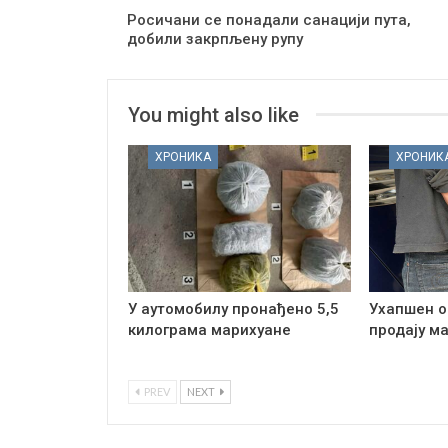
Росичани се понадали санацији пута,
добили закрпљену рупу
You might also like
ХРОНИКА
ХРОНИК
У аутомобилу пронађено 5,5
Ухапшен о
килограма марихуане
продају м
PREV
NEXT