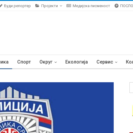
Буди репортер
Пројекти
Медијска писменост
ПОСЛ
ника
Спорт
Округ
Екологија
Сервис
Ко