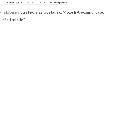
ише хиљаду казне за бахато паркирање
sloba
на
Strategija za opstanak: Može li Aleksandrovac
adržati mlade?