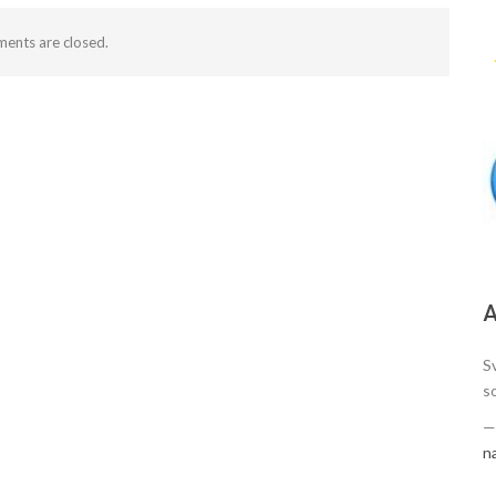
ents are closed.
А
Sv
s
n