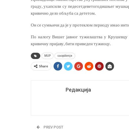
граду, ухапсили су педесетдеветогодишњег мушкар
кривично дело обљуба са дететом.
Он се сумњичи да је у протеклом периоду имао инти
По налогу Вишег јавног тужилаштва у Крушевцу њ
кривичну пријаву, бити приведен тужиоцу.
MUP
saopštenje
Share
Редакција
PREV POST