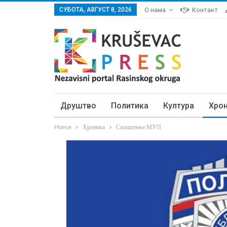
СУБОТА, АВГУСТ 8, 2026
О нама
Контакт
Друштво
Политика
Култура
Хро
Home
Хроника
Саопштење МУП