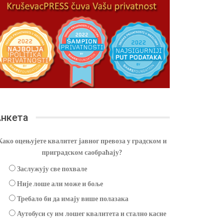
нкета
Како оцењујете квалитет јавног превоза у градском и
приградском саобраћају?
Заслужују све похвале
Није лоше али може и боље
Требало би да имају више полазака
Аутобуси су им лошег квалитета и стално касне