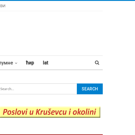
ОВИ
лумне
ћир
lat