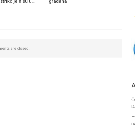
estrikcije nisu u…
građana
ents are closed.
А
Č
D
n