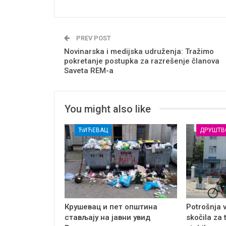
PREV POST
Novinarska i medijska udruženja: Tražimo
pokretanje postupka za razrešenje članova
Saveta REM-a
You might also like
ЋИЋЕВАЦ
ДРУШТВ
Крушевац и пет општина
Potrošnja 
стављају на јавни увид
skočila za 