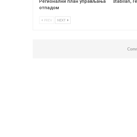
Регионални план управљања
stabilan, r
отпадом
PREV
NEXT
Comm