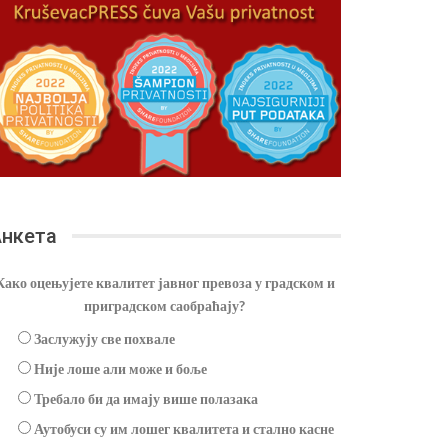
нкета
Како оцењујете квалитет јавног превоза у градском и
приградском саобраћају?
Заслужују све похвале
Није лоше али може и боље
Требало би да имају више полазака
Аутобуси су им лошег квалитета и стално касне