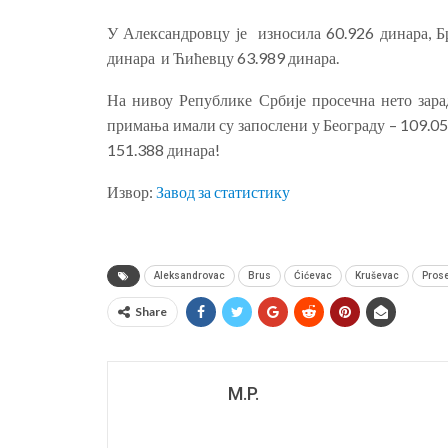
У Александровцу је износила 60.926 динара, Б
динара и Ћићевцу 63.989 динара.
На нивоу Републике Србије просечна нето зара
примања имали су запослени у Београду – 109.05
151.388 динара!
Извор:
Завод за статистику
Aleksandrovac
Brus
Ćićevac
Kruševac
Prose
Share
M.P.