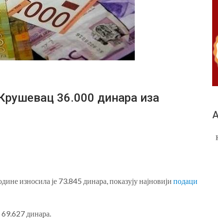
рушевац 36.000 динара иза
А
одине износила је 73.845 динара, показују најновији
подаци
 69.627 динара.