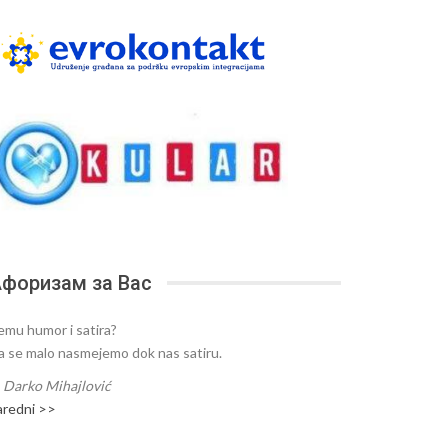
форизам за Вас
emu humor i satira?
a se malo nasmejemo dok nas satiru.
—
Darko Mihajlović
aredni >>