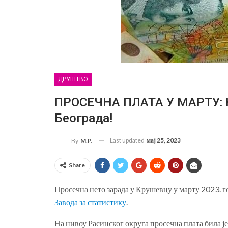
ДРУШТВО
ПРОСЕЧНА ПЛАТА У МАРТУ: К
Београда!
Last updated
мај 25, 2023
By
M.P.
Share
Просечна нето зарада у Крушевцу у марту 2023. г
Завода за статистику
.
На нивоу Расинског округа просечна плата била је