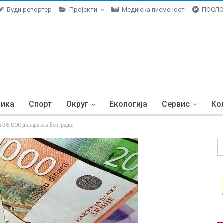
Буди репортер
Пројекти
Медијска писменост
ПОСЛ
ника
Спорт
Округ
Екологија
Сервис
Ко
.000 динара иза Београда!