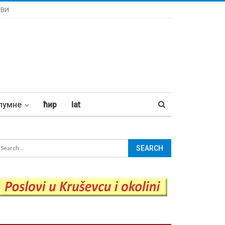
ОВИ
лумне
ћир
lat