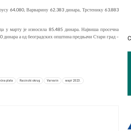
русу 64.080, Варварину 62.383 динара, Трстенику 63.883
да у марту је износила 85.485 динара. Највиша просечна
0 динара а од београдских општина предњачи Стари град –
С
čna plata
Rasinski okrug
Varvarin
март 2023.