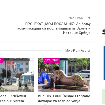
NEXT POST
ПРОЈЕКАТ „МОЈ ПОСЛАНИК“: За бољу
комуникација са посланицима из Јужне и
Источне Србије
More From Author
О
ДРУШТВО
vode u Kruševcu
BEZ CISTERNI: Česme i fontane
trećinu: Sistem
dovoljne za rashlađivanje