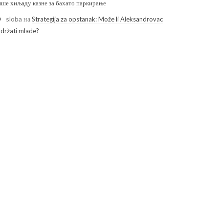
ише хиљаду казне за бахато паркирање
sloba
на
Strategija za opstanak: Može li Aleksandrovac
adržati mlade?