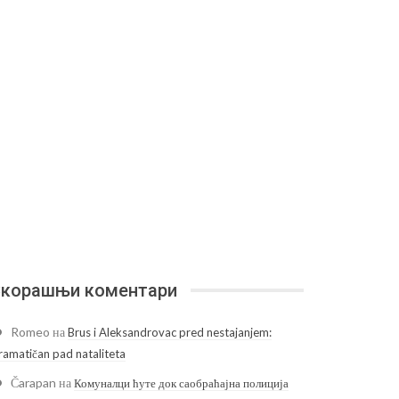
корашњи коментари
Romeo
на
Brus i Aleksandrovac pred nestajanjem:
ramatičan pad nataliteta
Čarapan
на
Комуналци ћуте док саобраћајна полиција