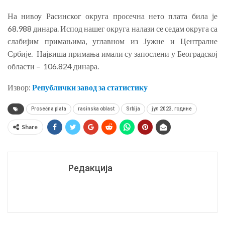
На нивоу Расинског округа просечна нето плата била је
68.988 динара. Испод нашег округа налази се седам округа са
слабијим примањима, углавном из Јужне и Централне
Србије. Највиша примања имали су запослени у Београдској
области – 106.824 динара.
Извор:
Републички завод за статистику
Prosečna plata
rasinska oblast
Srbija
јул 2023. године
Share
Редакција