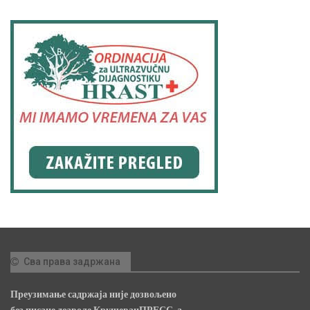
Сва права задржана
Преузимање садржаја није дозвољено
без писане дозволе КрушевацПРЕСС-а.