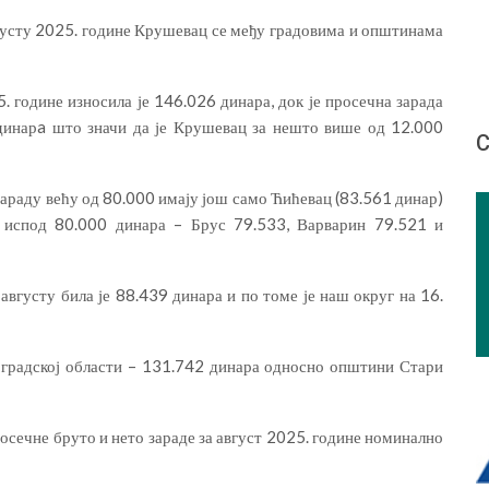
густу 2025. године Крушевац се међу градовима и општинама
. године износила је 146.026 динара, док је просечна зарада
 динарa што значи да је Крушевац за нешто више од 12.000
С
араду већу од 80.000 имају још само Ћићевац (83.561 динар)
у испод 80.000 динара – Брус 79.533, Варварин 79.521 и
августу била је 88.439 динара и по томе је наш округ на 16.
оградској области – 131.742 динара односно општини Стари
осечне бруто и нето зараде за август 2025. године номинално