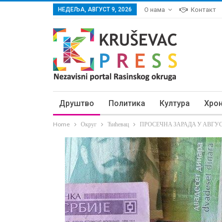
НЕДЕЉА, АВГУСТ 9, 2026
О нама
Контакт
Друштво
Политика
Култура
Хро
Home
Округ
Ћићевац
ПРОСЕЧНА ЗАРАДА У АВГУСТУ: 