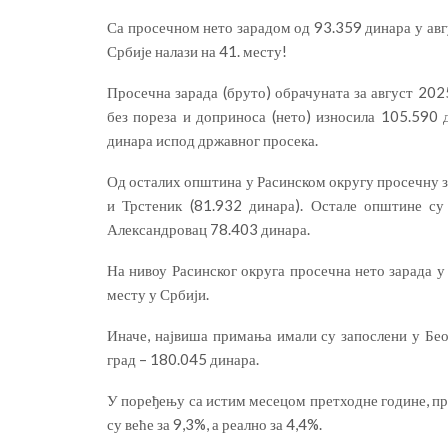
Са просечном нето зарадом од 93.359 динара у ав
Србије налази на 41. месту!
Просечна зарада (бруто) обрачуната за август 2025
без пореза и доприноса (нето) износила 105.590
динара испод државног просека.
Од осталих општина у Расинском округу просечну з
и Трстеник (81.932 динара). Остале општине с
Александровац 78.403 динара.
На нивоу Расинског округа просечна нето зарада у 
месту у Србији.
Иначе, највиша примања имали су запослени у Бе
град – 180.045 динара.
У поређењу са истим месецом претходне године, пр
су веће за 9,3%, а реално за 4,4%.