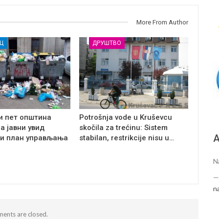
More From Author
Ц
ДРУШТВО
и пет општина
Potrošnja vode u Kruševcu
на јавни увид
skočila za trećinu: Sistem
А
и план управљања
stabilan, restrikcije nisu u…
N
n
ents are closed.