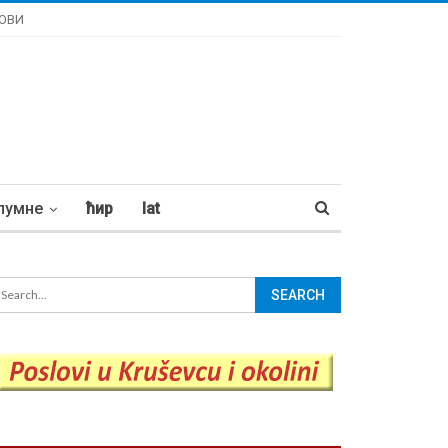
ОВИ
лумне
ћир
lat