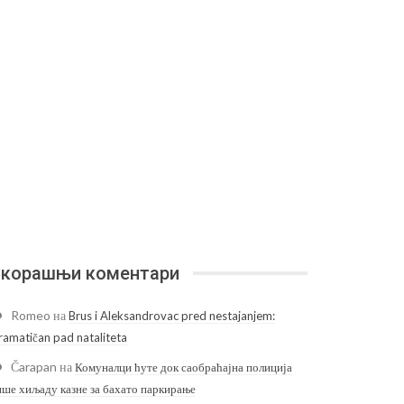
корашњи коментари
Romeo
на
Brus i Aleksandrovac pred nestajanjem:
ramatičan pad nataliteta
Čarapan
на
Комуналци ћуте док саобраћајна полиција
ише хиљаду казне за бахато паркирање