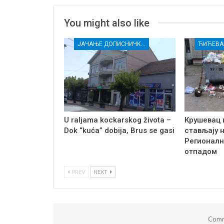
You might also like
ЈАЧАЊЕ ДОПИСНИЧКЕ МРЕЖЕ НЕЗАВИСНИХ МЕДИЈА У РАСИНСКОМ ОКРУГУ
ЋИЋЕВА
U raljama kockarskog života –
Крушевац 
Dok “kuća” dobija, Brus se gasi
стављају 
Регионалн
отпадом
PREV
NEXT
Comm