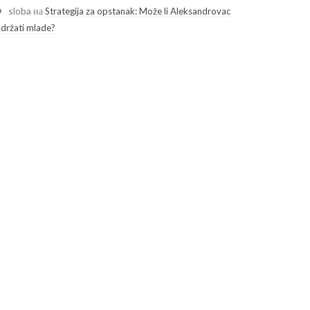
sloba
на
Strategija za opstanak: Može li Aleksandrovac
adržati mlade?