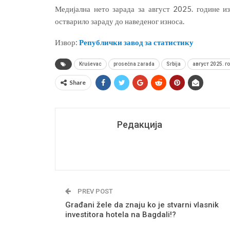
Медијална нето зарада за август 2025. године и
остварило зараду до наведеног износа.
Извор:
Републички завод за статистику
Kruševac
prosečna zarada
Srbija
август 2025. г
Share
Редакција
PREV POST
Građani žele da znaju ko je stvarni vlasnik
investitora hotela na Bagdali!?