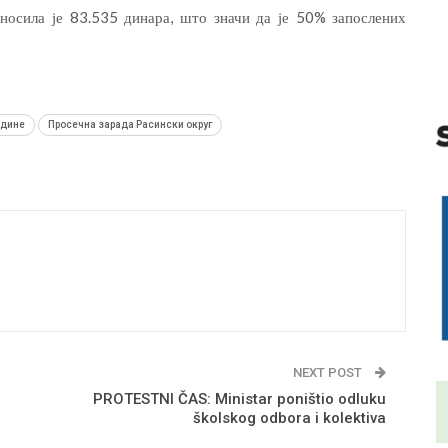
зносила је 83.535 динара, што значи да је 50% запослених
одине
Просечна зарада Расински округ
NEXT POST
PROTESTNI ČAS: Ministar poništio odluku
školskog odbora i kolektiva