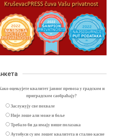
нкета
Како оцењујете квалитет јавног превоза у градском и
приградском саобраћају?
Заслужују све похвале
Није лоше али може и боље
Требало би да имају више полазака
Аутобуси су им лошег квалитета и стално касне