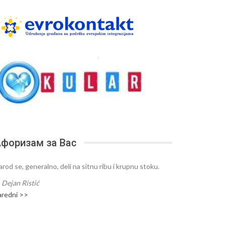
форизам за Вас
arod se, generalno, deli na sitnu ribu i krupnu stoku.
—
Dejan Ristić
aredni >>