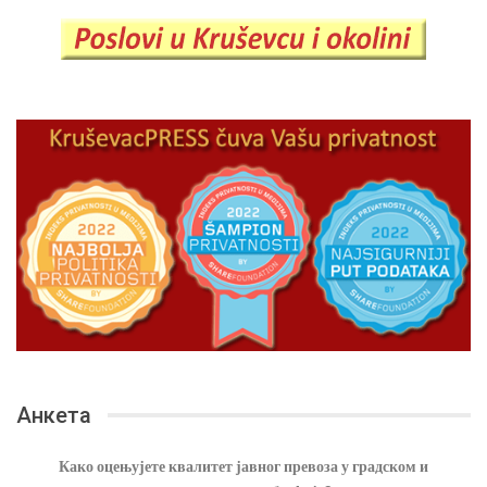
Анкета
Како оцењујете квалитет јавног превоза у градском и