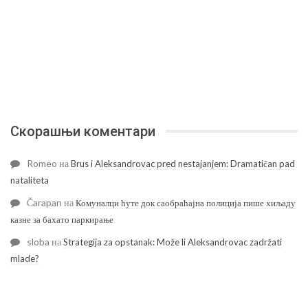
Скорашњи коментари
Romeo
на
Brus i Aleksandrovac pred nestajanjem: Dramatičan pad
nataliteta
Čarapan
на
Комуналци ћуте док саобраћајна полиција пише хиљаду
казне за бахато паркирање
sloba
на
Strategija za opstanak: Može li Aleksandrovac zadržati
mlade?