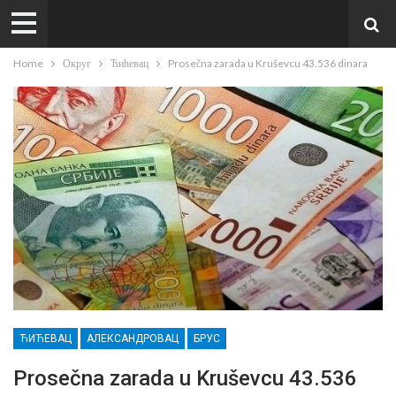
Home
Округ
Ћићевац
Prosečna zarada u Kruševcu 43.536 dinara
ЋИЋЕВАЦ
АЛЕКСАНДРОВАЦ
БРУС
Prosečna zarada u Kruševcu 43.536