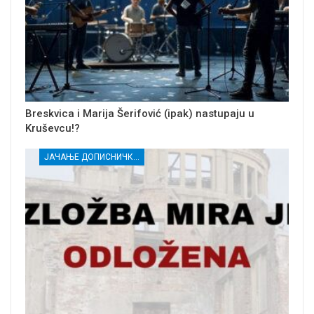
Breskvica i Marija Šerifović (ipak) nastupaju u
Kruševcu!?
ЈАЧАЊЕ ДОПИСНИЧКЕ МРЕЖЕ НЕЗАВИСНИХ МЕДИЈА У РАСИНСКОМ ОКРУГУ