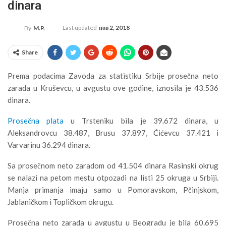
dinara
Last updated
нов 2, 2018
By
M.P.
Share
Prema podacima Zavoda za statistiku Srbije prosečna neto
zarada u Kruševcu, u avgustu ove godine, iznosila je 43.536
dinara.
Prosečna plata
u Trsteniku bila je 39.672 dinara, u
Aleksandrovcu 38.487, Brusu 37.897, Ćićevcu 37.421 i
Varvarinu 36.294 dinara.
Sa prosečnom neto zaradom od 41.504 dinara Rasinski okrug
se nalazi na petom mestu otpozadi na listi 25 okruga u Srbiji.
Manja primanja imaju samo u Pomoravskom, Pčinjskom,
Jablaničkom i Topličkom okrugu.
Prosečna neto zarada u avgustu u Beogradu je bila 60.695