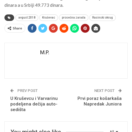
dinara a u Srbiji 49.773 dinara.
avgust 2018
Kruševac
prosečna zarada
Rasinski okrug
Share
M.P.
PREV POST
NEXT POST
U Kruševcu i Varvarinu
Prvi poraz košarkaša
podeljena dečija auto-
Napredak Juniora
sedišta
You might also like
All