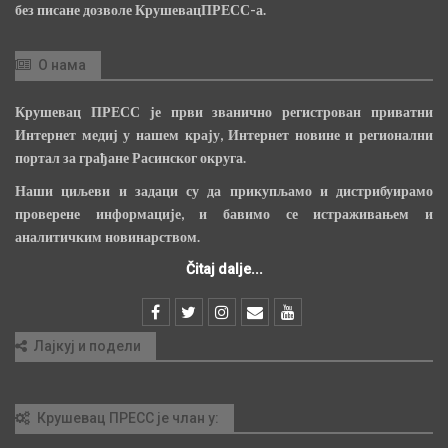
без писане дозволе КрушевацПРЕСС-а.
О нама
Крушевац ПРЕСС је први званично регистрован приватни
Интернет медиј у нашем крају, Интернет новине и регионални
портал за грађане Расинског округа.
Наши циљеви и задаци су да прикупљамо и дистрибуирамо
проверене информације, и бавимо се истраживањем и
аналитичким новинарством.
Čitaj dalje...
Лајкуј и подели
Крушевац ПРЕСС је члан у: