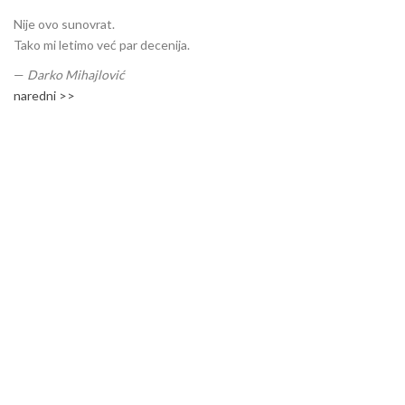
Nije ovo sunovrat.
Tako mi letimo već par decenija.
—
Darko Mihajlović
naredni >>