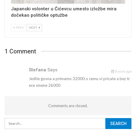
Japanski volonter u Ćićevcu umesto izložbe mira
dočekao političke optužbe
PREV
NEXT
1 Comment
Stefana
Says
8 years ago
Jedite govna a primamo 32000 o cemu vi pricate a bez tr
ece smene 26000
Comments are closed.