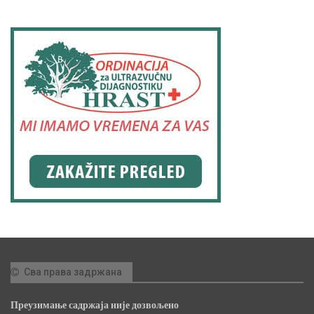
Сва права задржана
Преузимање садржаја није дозвољено