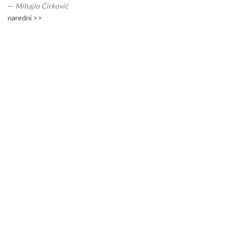
—
Mihajlo Ćirković
naredni >>