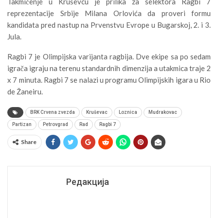
Takmičenje u Kruševcu je prilika za selektora Ragbi 7
reprezentacije Srbije Milana Orlovića da proveri formu
kandidata pred nastup na Prvenstvu Evrope u Bugarskoj, 2. i 3.
Jula.
Ragbi 7 je Olimpijska varijanta ragbija. Dve ekipe sa po sedam
igrača igraju na terenu standardnih dimenzija a utakmica traje 2
x 7 minuta. Ragbi 7 se nalazi u programu Olimpijskih igara u Rio
de Žaneiru.
BRK Crvena zvezda
Kruševac
Loznica
Mudrakovac
Partizan
Petrovgrad
Rad
Ragbi 7
Share
Редакција