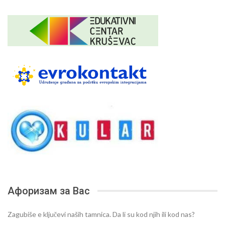
Афоризам за Вас
Zagubiše e ključevi naših tamnica. Da li su kod njih ili kod nas?