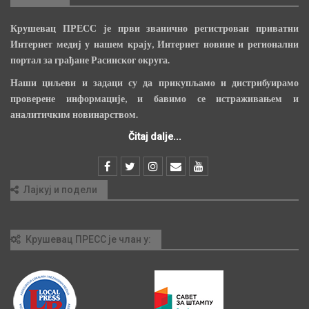
Крушевац ПРЕСС је први званично регистрован приватни
Интернет медиј у нашем крају, Интернет новине и регионални
портал за грађане Расинског округа.
Наши циљеви и задаци су да прикупљамо и дистрибуирамо
проверене информације, и бавимо се истраживањем и
аналитичким новинарством.
Čitaj dalje...
Лајкуј и подели
Крушевац ПРЕСС је члан у: