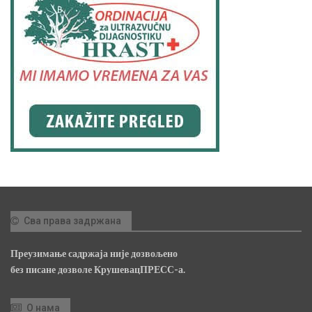
Сва права задржана
Преузимање садржаја није дозвољено
без писане дозволе КрушевацПРЕСС-а.
О нама