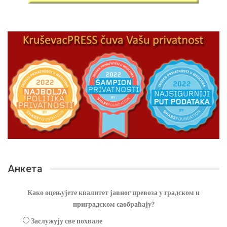
Анкета
Како оцењујете квалитет јавног превоза у градском и
приградском саобраћају?
Заслужују све похвале