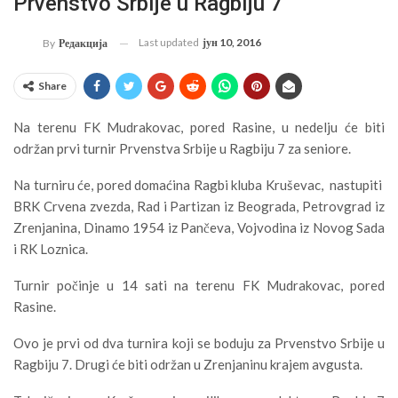
Prvenstvo Srbije u Ragbiju 7
Last updated
јун 10, 2016
By
Редакција
Share
Na terenu FK Mudrakovac, pored Rasine, u nedelju će biti
održan prvi turnir Prvenstva Srbije u Ragbiju 7 za seniore.
Na turniru će, pored domaćina Ragbi kluba Kruševac, nastupiti
BRK Crvena zvezda, Rad i Partizan iz Beograda, Petrovgrad iz
Zrenjanina, Dinamo 1954 iz Pančeva, Vojvodina iz Novog Sada
i RK Loznica.
Turnir počinje u 14 sati na terenu FK Mudrakovac, pored
Rasine.
Ovo je prvi od dva turnira koji se boduju za Prvenstvo Srbije u
Ragbiju 7. Drugi će biti održan u Zrenjaninu krajem avgusta.