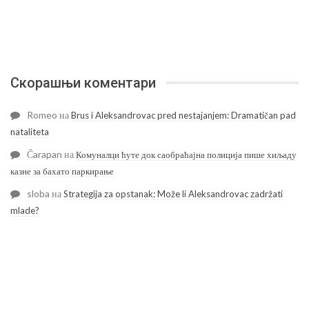
Скорашњи коментари
Romeo
на
Brus i Aleksandrovac pred nestajanjem: Dramatičan pad
nataliteta
Čarapan
на
Комуналци ћуте док саобраћајна полиција пише хиљаду
казне за бахато паркирање
sloba
на
Strategija za opstanak: Može li Aleksandrovac zadržati
mlade?