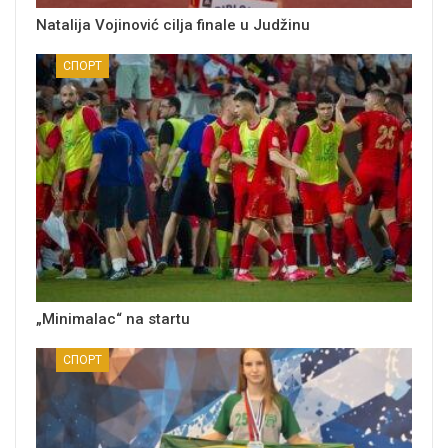
Natalija Vojinović cilja finale u Judžinu
СПОРТ
„Minimalac“ na startu
СПОРТ