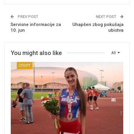
PREV POST
NEXT POST
Servisne informacije za
Uhapšen zbog pokušaja
10. jun
ubistva
You might also like
All
СПОРТ