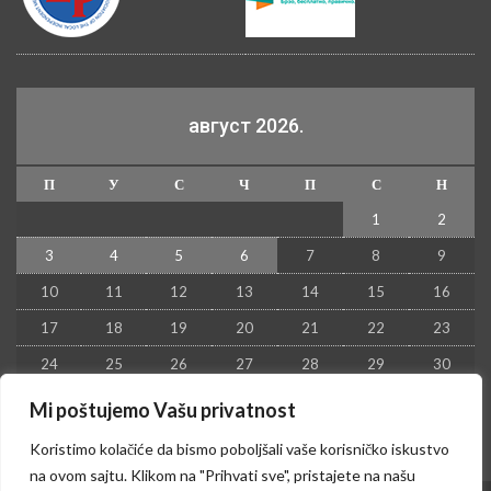
август 2026.
П
У
С
Ч
П
С
Н
1
2
3
4
5
6
7
8
9
10
11
12
13
14
15
16
17
18
19
20
21
22
23
24
25
26
27
28
29
30
31
Mi poštujemo Vašu privatnost
« јул
Koristimo kolačiće da bismo poboljšali vaše korisničko iskustvo
na ovom sajtu. Klikom na "Prihvati sve", pristajete na našu