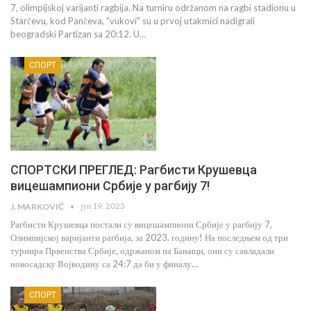
7, olimpijskoj varijanti ragbija. Na turniru održanom na ragbi stadionu u
Starčevu, kod Pančeva, "vukovi" su u prvoj utakmici nadigrali
beogradski Partizan sa 20:12. U…
СПОРТ
СПОРТСКИ ПРЕГЛЕД: Рагбисти Крушевца
вицешампиони Србије у рагбију 7!
јун 19, 2023
J. MARKOVIĆ
Рагбисти Крушевца постали су вицешампиони Србије у рагбију 7,
Олимпијској варијанти рагбија, за 2023. годину! На последњем од три
турнира Првенства Србије, одржаном на Бањици, они су савладали
новосадску Војводину са 24:7 да би у финалу…
СПОРТ