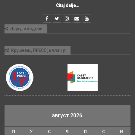
Čitaj dalje...
Лајкуј и подели
Крушевац ПРЕСС је члан у:
август 2026.
П
У
С
Ч
П
С
Н