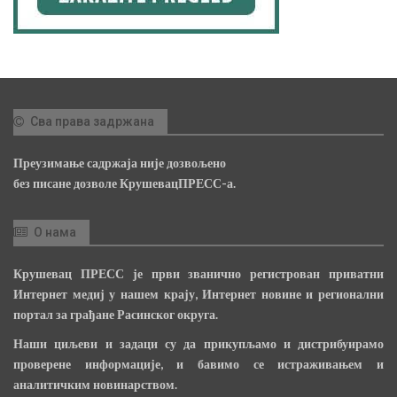
Сва права задржана
Преузимање садржаја није дозвољено
без писане дозволе КрушевацПРЕСС-а.
О нама
Крушевац ПРЕСС је први званично регистрован приватни
Интернет медиј у нашем крају, Интернет новине и регионални
портал за грађане Расинског округа.
Наши циљеви и задаци су да прикупљамо и дистрибуирамо
проверене информације, и бавимо се истраживањем и
аналитичким новинарством.