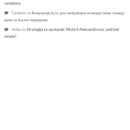
nataliteta
Čarapan
на
Комуналци ћуте док саобраћајна полиција пише хиљаду
казне за бахато паркирање
sloba
на
Strategija za opstanak: Može li Aleksandrovac zadržati
mlade?