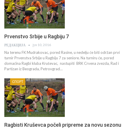
Prvenstvo Srbije u Ragbiju 7
јун 10, 2016
РЕДАКЦИЈА
Na terenu FK Mudrakovac, pored Rasine, u nedelju će biti održan prvi
turnir Prvenstva Srbije u Ragbiju 7 za seniore. Na turniru će, pored
domaćina Ragbi kluba Kruševac, nastupiti BRK Crvena zvezda, Rad i
Partizan iz Beograda, Petrovgrad…
СПОРТ
Ragbisti Kruševca počeli pripreme za novu sezonu