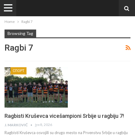
Home
Ragbi 7
Browsing Tag
Ragbi 7
СПОРТ
Ragbisti Kruševca vicešampioni Srbije u ragbiju 7!
јун 8, 2026
J. MARKOVIĆ
Ragbisti Kruševca osvojili su drugo mesto na Prvenstvu Srbije u ragbiju