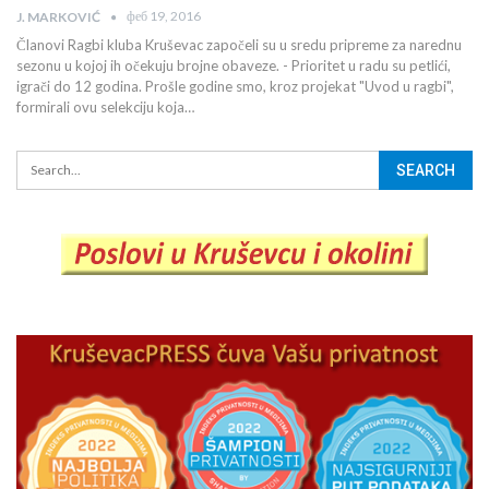
феб 19, 2016
J. MARKOVIĆ
Članovi Ragbi kluba Kruševac započeli su u sredu pripreme za narednu
sezonu u kojoj ih očekuju brojne obaveze. - Prioritet u radu su petlići,
igrači do 12 godina. Prošle godine smo, kroz projekat "Uvod u ragbi",
formirali ovu selekciju koja…