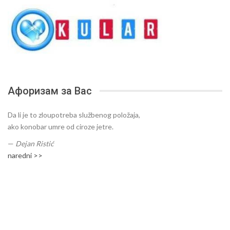
Афоризам за Вас
Da li je to zloupotreba službenog položaja,
ako konobar umre od ciroze jetre.
—
Dejan Ristić
naredni >>