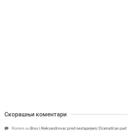
Скорашњи коментари
Romeo
на
Brus i Aleksandrovac pred nestajanjem: Dramatičan pad