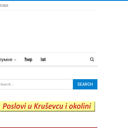
ЛОВИ
лумне
ћир
lat