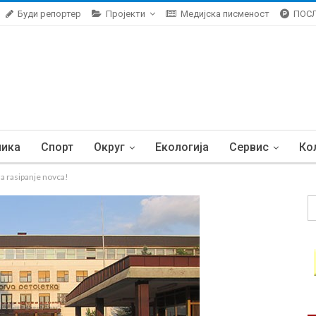
Буди репортер
Пројекти
Медијска писменост
ПОС
ника
Спорт
Округ
Екологија
Сервис
Ко
za rasipanje novca!