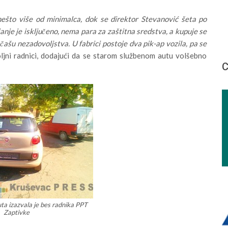
nešto više od minimalca, dok se direktor Stevanović šeta po
nje je isključeno, nema para za zaštitna sredstva, a kupuje se
ašu nezadovoljstva. U fabrici postoje dva pik-ap vozila, pa se
jni radnici, dodajući da se starom službenom autu volšebno
С
a izazvala je bes radnika PPT
Zaptivke