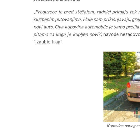
„
Preduzeće je pred stečajem, radnici primaju tek 
službenim putovanjima. Hale nam prikišnjavaju, greja
novi auto. Ova kupovina automobile je samo prelila č
pitamo za koga je kupljen novi?“,
navode nezadovol
“izgubio trag”.
Kupovina novog aut