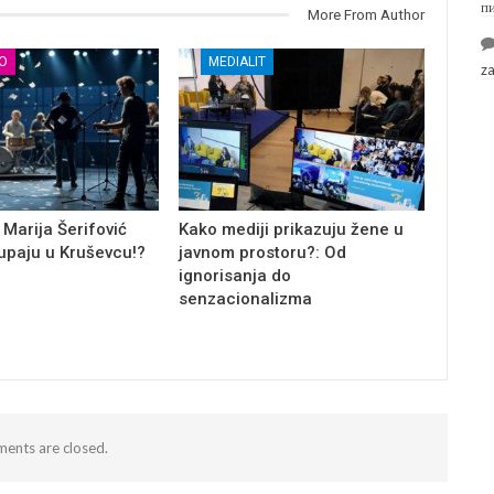
п
More From Author
О
MEDIALIT
z
 Marija Šerifović
Kako mediji prikazuju žene u
tupaju u Kruševcu!?
javnom prostoru?: Od
ignorisanja do
senzacionalizma
ents are closed.