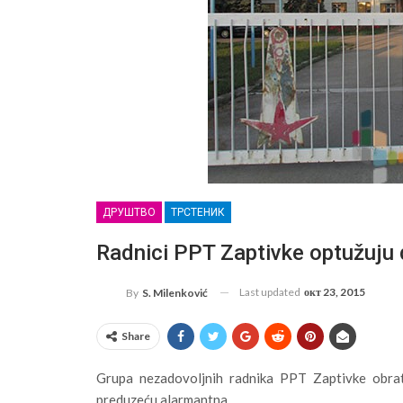
ДРУШТВО
ТРСТЕНИК
Radnici PPT Zaptivke optužuju d
Last updated
окт 23, 2015
By
S. Milenković
Share
Grupa nezadovoljnih radnika PPT Zaptivke obra
preduzeću alarmantna.