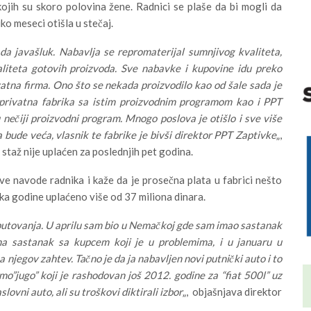
jih su skoro polovina žene. Radnici se plaše da bi mogli da
o meseci otišla u stečaj.
ada javašluk. Nabavlja se repromaterijal sumnjivog kvaliteta,
aliteta gotovih proizvoda. Sve nabavke i kupovine idu preko
atna firma. Ono što se nekada proizvodilo kao od šale sada je
 privatna fabrika sa istim proizvodnim programom kao i PPT
nečiji proizvodni program. Mnogo poslova je otišlo i sve više
 bude veća, vlasnik te fabrike je bivši direktor PPT Zaptivke
„,
 staž nije uplaćen za poslednjih pet godina.
 navode radnika i kaže da je prosečna plata u fabrici nešto
tka godine uplaćeno više od 37 miliona dinara.
putovanja. U aprilu sam bio u Nemačkoj gde sam imao sastanak
na sastanak sa kupcem koji je u problemima, i u januaru u
jegov zahtev. Tačno je da ja nabavljen novi putnički auto i to
o”jugo” koji je rashodovan još 2012. godine za “fiat 500l” uz
ovni auto, ali su troškovi diktirali izbor
„, objašnjava direktor