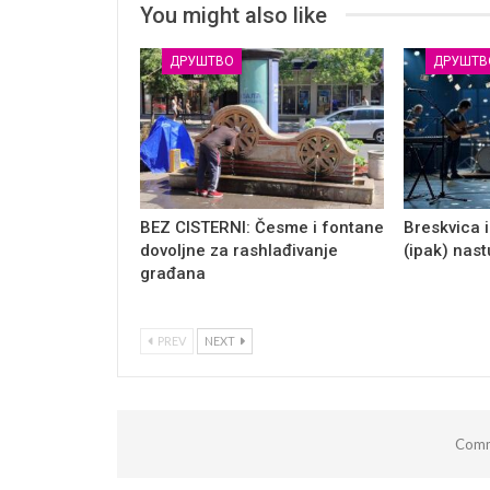
You might also like
ДРУШТВО
ДРУШТВ
BEZ CISTERNI: Česme i fontane
Breskvica i
dovoljne za rashlađivanje
(ipak) nas
građana
PREV
NEXT
Comm