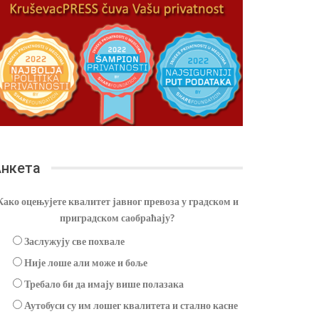
нкета
Како оцењујете квалитет јавног превоза у градском и
приградском саобраћају?
Заслужују све похвале
Није лоше али може и боље
Требало би да имају више полазака
Аутобуси су им лошег квалитета и стално касне