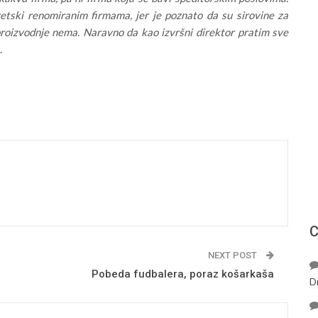
vetski renomiranim firmama, jer je poznato da su sirovine za
roizvodnje nema. Naravno da kao izvršni direktor pratim sve
.
С
NEXT POST
Pobeda fudbalera, poraz košarkaša
D