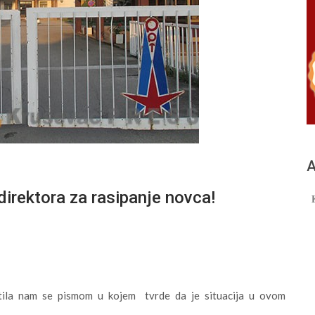
А
irektora za rasipanje novca!
tila nam se pismom u kojem tvrde da je situacija u ovom