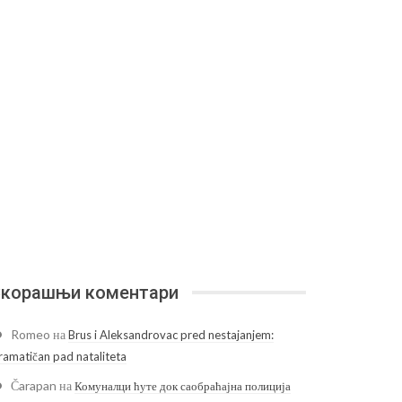
корашњи коментари
Romeo
на
Brus i Aleksandrovac pred nestajanjem:
ramatičan pad nataliteta
Čarapan
на
Комуналци ћуте док саобраћајна полиција