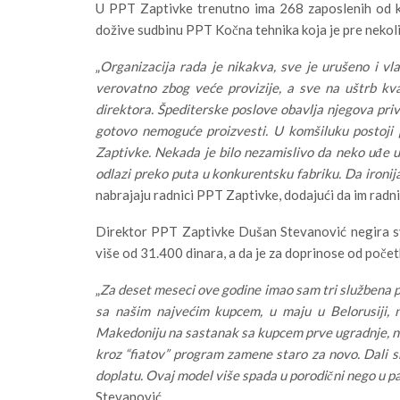
U PPT Zaptivke trenutno ima 268 zaposlenih od ko
dožive sudbinu PPT Kočna tehnika koja je pre nekolik
„
Organizacija rada je nikakva, sve je urušeno i vl
verovatno zbog veće provizije, a sve na uštrb kv
direktora. Špediterske poslove obavlja njegova priv
gotovo nemoguće proizvesti. U komšiluku postoji
Zaptivke. Nekada je bilo nezamislivo da neko uđe u 
odlazi preko puta u konkurentsku fabriku. Da ironija
nabrajaju radnici PPT Zaptivke, dodajući da im radni
Direktor PPT Zaptivke Dušan Stevanović negira sve
više od 31.400 dinara, a da je za doprinose od poče
„
Za deset meseci ove godine imao sam tri službena 
sa našim najvećim kupcem, u maju u Belorusiji, 
Makedoniju na sastanak sa kupcem prve ugradnje, na n
kroz “fiatov” program zamene staro za novo. Dali sm
doplatu. Ovaj model više spada u porodični nego u pasl
Stevanović.