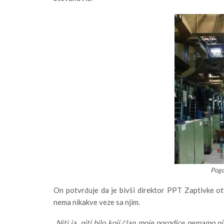
Pogo
On potvrđuje da je bivši direktor PPT Zaptivke otv
nema nikakve veze sa njim.
„
Niti ja, niti bilo koji član moje porodice nemamo n