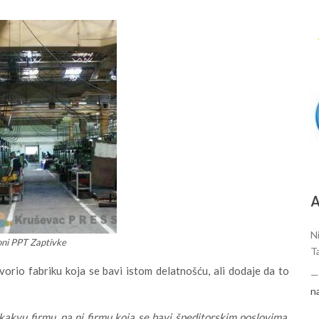
А
N
ni PPT Zaptivke
T
orio fabriku koja se bavi istom delatnošću, ali dodaje da to
n
ikakvu firmu, pa ni firmu koja se bavi špeditorskim poslovima.