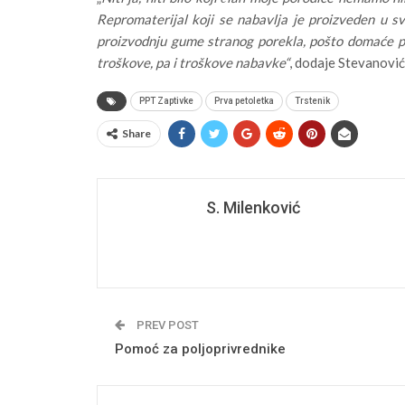
Repromaterijal koji se nabavlja je proizveden u s
proizvodnju gume stranog porekla, pošto domaće p
troškove, pa i troškove nabavke“
, dodaje Stevanović
PPT Zaptivke
Prva petoletka
Trstenik
Share
S. Milenković
PREV POST
Pomoć za poljoprivrednike