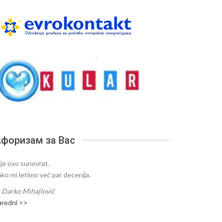
форизам за Вас
ije ovo sunovrat.
ako mi letimo već par decenija.
—
Darko Mihajlović
aredni >>