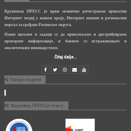
Крушевац ПРЕСС је први званично регистрован приватни
Интернет медиј у нашем крају, Интернет новине и регионални
портал за грађане Расинског округа.
Наши циљеви и задаци су да прикупљамо и дистрибуирамо
проверене информације, и бавимо се истраживањем и
аналитичким новинарством.
Čitaj dalje...
Лајкуј и подели
Крушевац ПРЕСС је члан у: