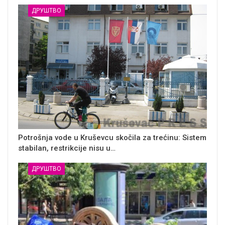
ДРУШТВО
Potrošnja vode u Kruševcu skočila za trećinu: Sistem
stabilan, restrikcije nisu u…
ДРУШТВО