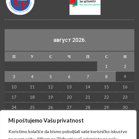
август 2026.
П
У
С
Ч
П
С
Н
1
2
3
4
5
6
7
8
9
10
11
12
13
14
15
16
17
18
19
20
21
22
23
24
25
26
27
28
29
30
31
Mi poštujemo Vašu privatnost
« јул
Koristimo kolačiće da bismo poboljšali vaše korisničko iskustvo
na ovom sajtu. Klikom na "Prihvati sve", pristajete na našu