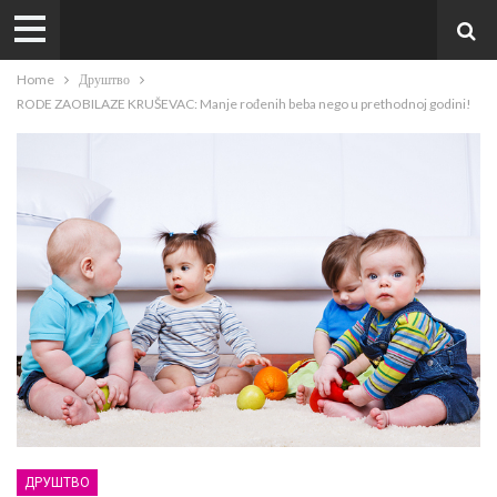
Home
Друштво
RODE ZAOBILAZE KRUŠEVAC: Manje rođenih beba nego u prethodnoj godini!
ДРУШТВО