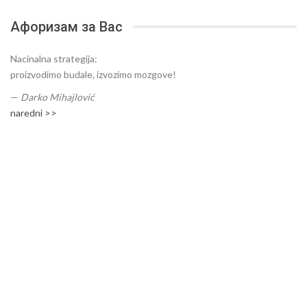
Афоризам за Вас
Nacinalna strategija:
proizvodimo budale, izvozimo mozgove!
—
Darko Mihajlović
naredni >>