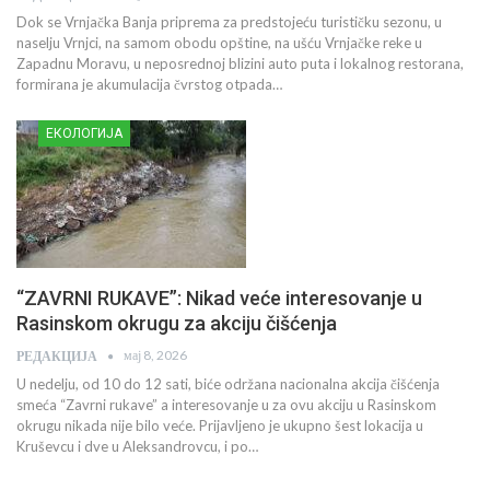
Dok se Vrnjačka Banja priprema za predstojeću turističku sezonu, u
naselju Vrnjci, na samom obodu opštine, na ušću Vrnjačke reke u
Zapadnu Moravu, u neposrednoj blizini auto puta i lokalnog restorana,
formirana je akumulacija čvrstog otpada…
ЕКОЛОГИЈА
“ZAVRNI RUKAVE”: Nikad veće interesovanje u
Rasinskom okrugu za akciju čišćenja
мај 8, 2026
РЕДАКЦИЈА
U nedelju, od 10 do 12 sati, biće održana nacionalna akcija čišćenja
smeća “Zavrni rukave” a interesovanje u za ovu akciju u Rasinskom
okrugu nikada nije bilo veće. Prijavljeno je ukupno šest lokacija u
Kruševcu i dve u Aleksandrovcu, i po…