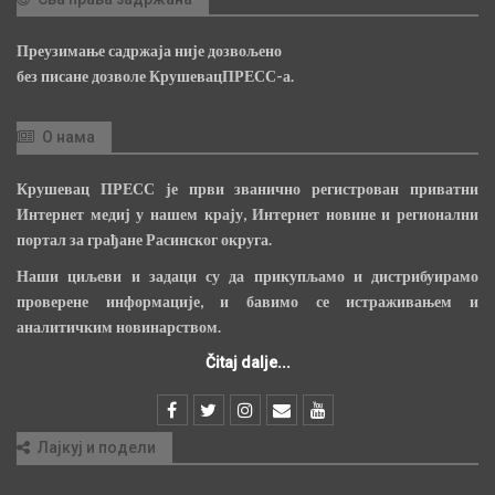
Преузимање садржаја није дозвољено
без писане дозволе КрушевацПРЕСС-а.
О нама
Крушевац ПРЕСС је први званично регистрован приватни
Интернет медиј у нашем крају, Интернет новине и регионални
портал за грађане Расинског округа.
Наши циљеви и задаци су да прикупљамо и дистрибуирамо
проверене информације, и бавимо се истраживањем и
аналитичким новинарством.
Čitaj dalje...
Лајкуј и подели