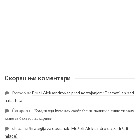
Скорашњи коментари
Romeo
на
Brus i Aleksandrovac pred nestajanjem: Dramatičan pad
nataliteta
Čarapan
на
Комуналци ћуте док саобраћајна полиција пише хиљаду
казне за бахато паркирање
sloba
на
Strategija za opstanak: Može li Aleksandrovac zadržati
mlade?