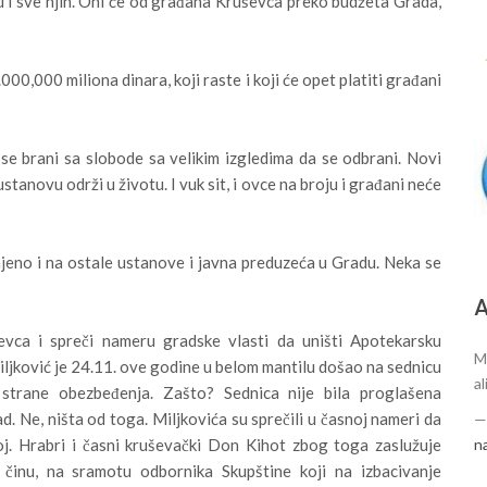
u i sve njih. Oni će od građana Kruševca preko budžeta Grada,
00,000 miliona dinara, koji raste i koji će opet platiti građani
se brani sa slobode sa velikim izgledima da se odbrani. Novi
stanovu održi u životu. I vuk sit, i ovce na broju i građani neće
enjeno i na ostale ustanove i javna preduzeća u Gradu. Neka se
А
vca i spreči nameru gradske vlasti da uništi Apotekarsku
M
ljković je 24.11. ove godine u belom mantilu došao na sednicu
al
strane obezbeđenja. Zašto? Sednica nije bila proglašena
. Ne, ništa od toga. Miljkovića su sprečili u časnoj nameri da
n
j. Hrabri i časni kruševački Don Kihot zbog toga zaslužuje
inu, na sramotu odbornika Skupštine koji na izbacivanje