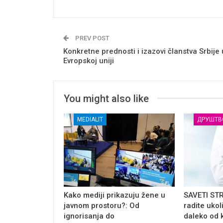
PREV POST
Konkretne prednosti i izazovi članstva Srbije 
Evropskoj uniji
You might also like
MEDIALIT
ДРУШТВ
Kako mediji prikazuju žene u
SAVETI ST
javnom prostoru?: Od
radite ukol
ignorisanja do
daleko od 