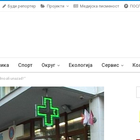
Буди репортер
Пројекти
Медијска писменост
ПОС
ника
Спорт
Округ
Екологија
Сервис
Ко
dno ali unazad!“