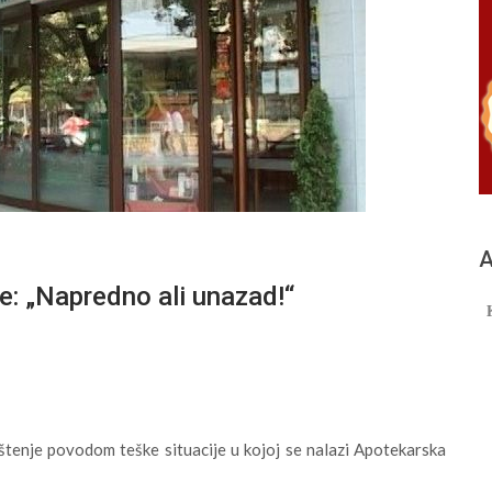
А
e: „Napredno ali unazad!“
štenje povodom teške situacije u kojoj se nalazi Apotekarska