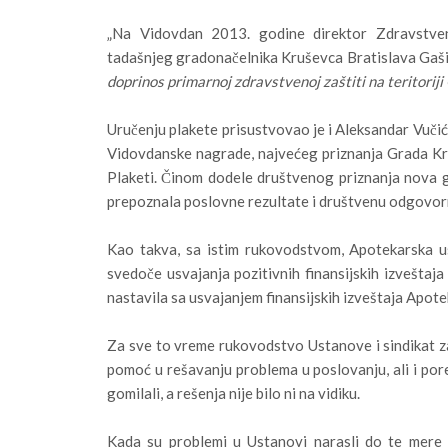
„Na Vidovdan 2013. godine direktor Zdravstve
tadašnjeg gradonačelnika Kruševca Bratislava Gaši
doprinos primarnoj zdravstvenoj zaštiti na teritorij
Uručenju plakete prisustvovao je i Aleksandar Vučić,
Vidovdanske nagrade, najvećeg priznanja Grada Kru
Plaketi. Činom dodele društvenog priznanja nova g
prepoznala poslovne rezultate i društvenu odgovo
Kao takva, sa istim rukovodstvom, Apotekarska 
svedoče usvajanja pozitivnih finansijskih izveštaj
nastavila sa usvajanjem finansijskih izveštaja Apote
Za sve to vreme rukovodstvo Ustanove i sindikat zap
pomoć u rešavanju problema u poslovanju, ali i pore
gomilali, a rešenja nije bilo ni na vidiku.
Kada su problemi u Ustanovi narasli do te mere d