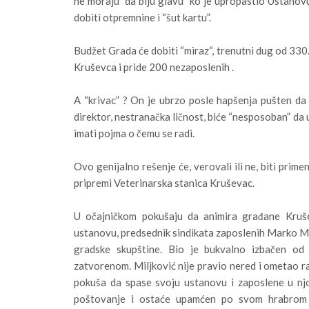
ne moraju “da biju glavu“ ko je upropastio Ustanov
dobiti otpremnine i “šut kartu”.
Budžet Grada će dobiti “miraz“, trenutni dug od 330.0
Kruševca i pride 200 nezaposlenih .
A “krivac” ? On je ubrzo posle hapšenja pušten da 
direktor, nestranačka ličnost, biće “nesposoban” da u
imati pojma o čemu se radi.
Ovo genijalno rešenje će, verovali ili ne, biti prim
pripremi Veterinarska stanica Kruševac.
U očajničkom pokušaju da animira građane Kruše
ustanovu, predsednik sindikata zaposlenih Marko Mi
gradske skupštine. Bio je bukvalno izbačen od 
zatvorenom. Miljković nije pravio nered i ometao rad
pokuša da spase svoju ustanovu i zaposlene u njo
poštovanje i ostaće upamćen po svom hrabrom č