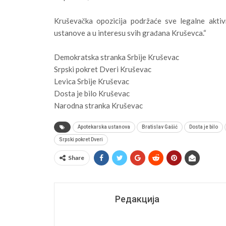
Kruševačka opozicija podržaće sve legalne aktiv
ustanove a u interesu svih građana Kruševca.“
Demokratska stranka Srbije Kruševac
Srpski pokret Dveri Kruševac
Levica Srbije Kruševac
Dosta je bilo Kruševac
Narodna stranka Kruševac
Apotekarska ustanova
Bratislav Gašić
Dosta je bilo
Srpski pokret Dveri
Share
Редакција