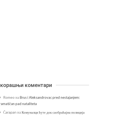
корашњи коментари
Romeo
на
Brus i Aleksandrovac pred nestajanjem:
ramatičan pad nataliteta
Čarapan
на
Комуналци ћуте док саобраћајна полиција