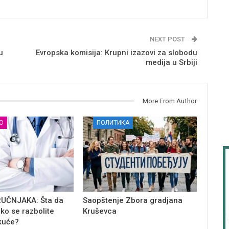
NEXT POST
u
Evropska komisija: Krupni izazovi za slobodu
medija u Srbiji
More From Author
О
ПОЛИТИКА
RUČNJAKA: Šta da
Saopštenje Zbora gradjana
iko se razbolite
Kruševca
kuće?