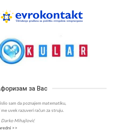
форизам за Вас
islio sam da poznajem matematiku,
i me uvek razuveri račun za struju.
—
Darko Mihajlović
aredni >>