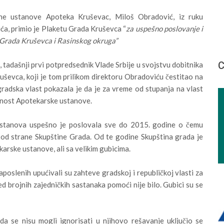
ne ustanove Apoteka Kruševac, Miloš Obradović, iz ruku
ća, primio je Plaketu Grada Kruševca “
za uspešno poslovanje i
i Grada Kruševca i Rasinskog okruga”
С
 tadašnji prvi potpredsednik Vlade Srbije u svojstvu dobitnika
ševca, koji je tom prilikom direktoru Obradoviću čestitao na
radska vlast pokazala je da je za vreme od stupanja na vlast
rnost Apotekarske ustanove.
ustanova uspešno je poslovala sve do 2015. godine o čemu
a od strane Skupštine Grada. Od te godine Skupština grada je
karske ustanove, ali sa velikim gubicima.
oslenih upućivali su zahteve gradskoj i republičkoj vlasti za
d brojnih zajedničkih sastanaka pomoći nije bilo. Gubici su se
a se nisu mogli ignorisati u njihovo rešavanje uključio se