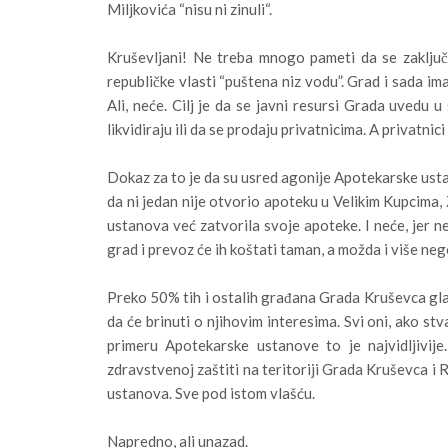
Miljkovića “nisu ni zinuli“.
Kruševljani! Ne treba mnogo pameti da se zaklju
republičke vlasti “puštena niz vodu”. Grad i sada im
Ali, neće. Cilj je da se javni resursi Grada uvedu u
likvidiraju ili da se prodaju privatnicima. A privatn
Dokaz za to je da su usred agonije Apotekarske ustan
da ni jedan nije otvorio apoteku u Velikim Kupcima,
ustanova već zatvorila svoje apoteke. I neće, jer 
grad i prevoz će ih koštati taman, a možda i više neg
Preko 50% tih i ostalih građana Grada Kruševca glas
da će brinuti o njihovim interesima. Svi oni, ako st
primeru Apotekarske ustanove to je najvidljivij
zdravstvenoj zaštiti na teritoriji Grada Kruševca i 
ustanova. Sve pod istom vlašću.
Napredno, ali unazad.