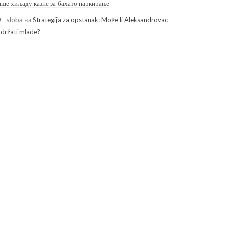
ише хиљаду казне за бахато паркирање
sloba
на
Strategija za opstanak: Može li Aleksandrovac
adržati mlade?