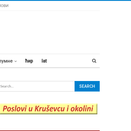
ЛОВИ
лумне
ћир
lat