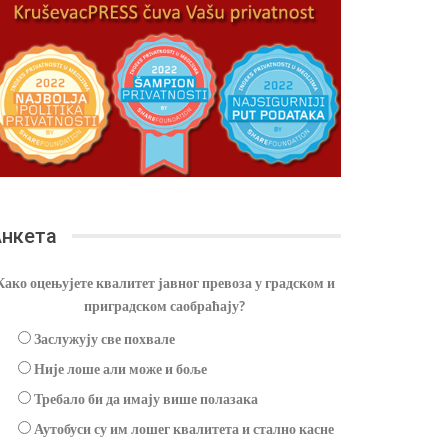
нкета
Како оцењујете квалитет јавног превоза у градском и
приградском саобраћају?
Заслужују све похвале
Није лоше али може и боље
Требало би да имају више полазака
Аутобуси су им лошег квалитета и стално касне