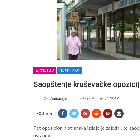
ДРУШТВО
ПОЛИТИКА
Saopštenje kruševačke opozicij
Last updated
дец 6, 2017
By
Редакција
Share
Pet opozicionih stranaka izdalo je zajedničko saop
ustanova.