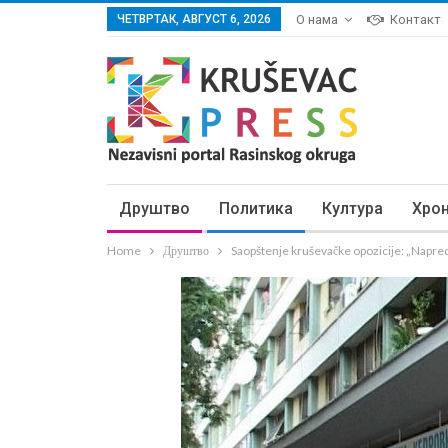
ЧЕТВРТАК, АВГУСТ 6, 2026
О нама
Контакт
Друштво
Политика
Култура
Хро
Home
Друштво
Saopštenje kruševačke opozicije: „Napre