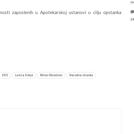
п
nosti zaposlenih u Apotekarskoj ustanovi u cilju opstanka
z
DSS
Levica Srbije
Miloš Obradović
Narodna stranka