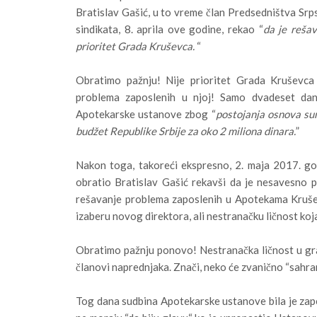
Bratislav Gašić, u to vreme član Predsedništva Srp
sindikata, 8. aprila ove godine, rekao “
da je reša
prioritet Grada Kruševca.
“
Obratimo pažnju! Nije prioritet Grada Kruševca
problema zaposlenih u njoj! Samo dvadeset dan
Apotekarske ustanove zbog “
postojanja osnova sum
budžet Republike Srbije za oko 2 miliona dinara.
”
Nakon toga, takoreći ekspresno, 2. maja 2017. g
obratio Bratislav Gašić rekavši da je nesavesno p
rešavanje problema zaposlenih u Apotekama Krušev
izaberu novog direktora, ali nestranačku ličnost ko
Obratimo pažnju ponovo! Nestranačka ličnost u grad
članovi naprednjaka. Znači, neko će zvanično “sahran
Tog dana sudbina Apotekarske ustanove bila je zapeča