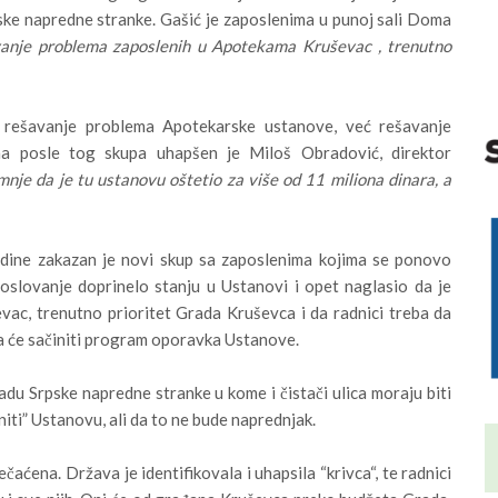
ske napredne stranke. Gašić je zaposlenima u punoj sali Doma
vanje problema zaposlenih u Apotekama Kruševac , trenutno
 rešavanje problema Apotekarske ustanove, već rešavanje
a posle tog skupa uhapšen je Miloš Obradović, direktor
nje da je tu ustanovu oštetio za više od 11 miliona dinara, a
odine zakazan je novi skup sa zaposlenima kojima se ponovo
oslovanje doprinelo stanju u Ustanovi i opet naglasio da je
ac, trenutno prioritet Grada Kruševca i da radnici treba da
ja će sačiniti program oporavka Ustanove.
u Srpske napredne stranke u kome i čistači ulica moraju biti
iti” Ustanovu, ali da to ne bude naprednjak.
ćena. Država je identifikovala i uhapsila “krivca“, te radnici