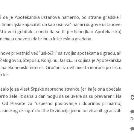
či da je Apotekarska ustanova namerno, od strane gradske i
a finansijski kapacitet da kao osnivač namiri dugove ustanove.
 što veći gubitak, a onda da se ili perfidno (kao Apotekarska)
ici nemaju obavezu da brinu o interesima građana.
ove privatnici već “uskočili” sa svojim apotekama u gradu, ali
 Zalogovcu, Stepošu, Konjuhu, Jasici… u kojima je Apotekarska
nema ekonomski interes. Građani iz ovih mesta moraće po lek u
o lek.
alo je za vlast Srpske napredne stranke, jer im je ona obećala
varno žele, iz dana u dan mogu da se uvere da su prevareni. Na
С
e. Od Plakete za “uspešno poslovanje i doprinos primarnoj
Rasinskog okruga” do tihe likvidacije jedne od vitalnih gradskih
D