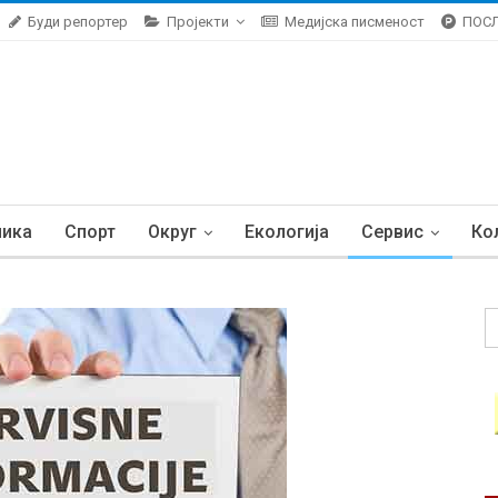
Буди репортер
Пројекти
Медијска писменост
ПОС
ника
Спорт
Округ
Екологија
Сервис
Ко