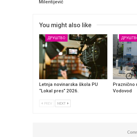
Milentijević
You might also like
ДРУШТВО
ДРУШТВ
Letnja novinarska škola PU
Praznično
‘’Lokal pres’’ 2026.
Vodovod
PREV
NEXT
Comm