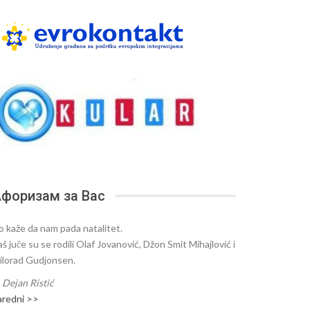
форизам за Вас
o kaže da nam pada natalitet.
š juče su se rodili Olaf Jovanović, Džon Smit Mihajlović i
ilorad Gudjonsen.
—
Dejan Ristić
aredni >>