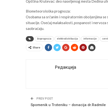
Opština Kruševac: deo naseljenog mesta Dedina uli
Biometeorološka prognoza:
Osobama sa srčanim i respiratornim obolјenjima se
situacije. Osećaj malaksalosti, pospanost i nervoza
saobraćaju.
bioprognoza
elektrodistribucija
informacije
serv
Share
Редакција
PREV POST
Spomenik u Trsteniku – donacija dr.Radmile