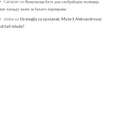
Čarapan
на
Комуналци ћуте док саобраћајна полиција
ише хиљаду казне за бахато паркирање
sloba
на
Strategija za opstanak: Može li Aleksandrovac
adržati mlade?