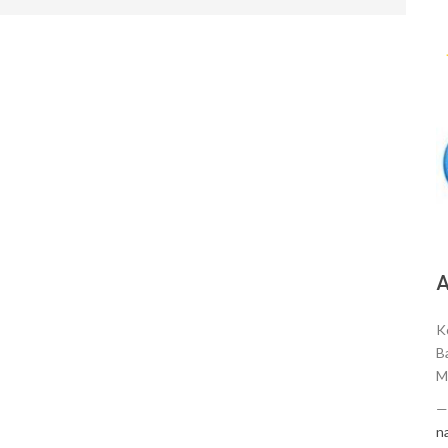
А
K
Ba
M
n