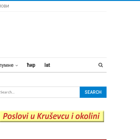
ЛОВИ
лумне
ћир
lat