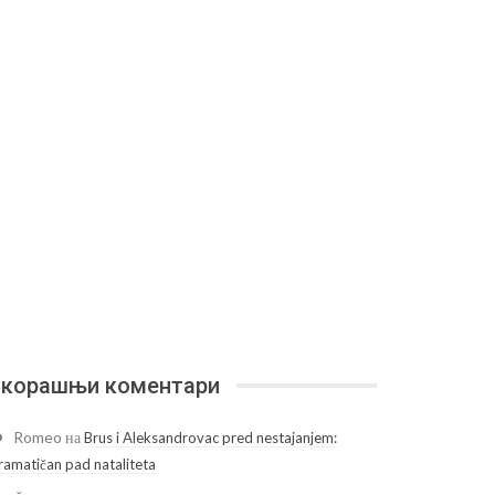
корашњи коментари
Romeo
на
Brus i Aleksandrovac pred nestajanjem:
ramatičan pad nataliteta