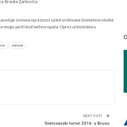
ca Branka Žarkovića
 savetuje izvesna opreznost usled očekivane biometeorološke
 se mogu javiti kod meteoropata. Oprez učesnicima u
С
isne
vodovod
NEXT POST
Svetosavski turnir 2016. u Brusu