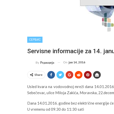
СЕРВИС
Servisne informacije za 14. jan
On
јан 14, 2016
By
Редакција
Share
Usled kvara na vodovodnoj mreži dana 14.01.2016.
Sebečevac, ulice Miloja Zakića, Moravska, 22.decem
Dana 14.01.2016. godine bez električne energije će b
U vremenu od 09.30 do 11:30 sati