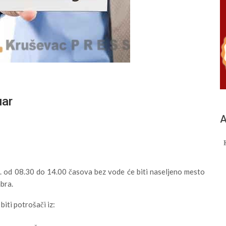
uar
А
 od 08.30 do 14.00 časova bez vode će biti naseljeno mesto
bra.
iti potrošači iz: