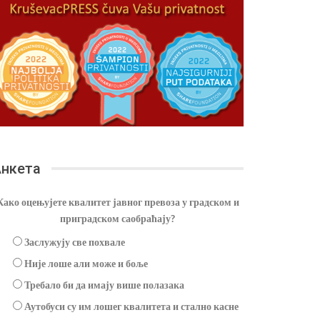
нкета
Како оцењујете квалитет јавног превоза у градском и
приградском саобраћају?
Заслужују све похвале
Није лоше али може и боље
Требало би да имају више полазака
Аутобуси су им лошег квалитета и стално касне