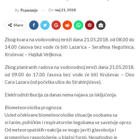
On
мај 21, 2018
By
Редакција
Share
Zbog kvara na vodovodnoj mreži dana 21.05.2018. od 08.00 do
14.00 časova bez vode će biti Lazarica – Serafima Negotinca,
Kruševac – Hajduk Veljkova.
Zbog planiranih radova na vodovodnoj mreži dana 21.05.2018.
od 09.00 do 17.00 časova bez vode će biti Kruševac – Deo
Cara Lazara (od početka ulice do Strahinjićeve).
Elektrodistribucija za danas nema najava za isključenja.
Biometeorološka prognoza:
Usled očekivane biometeorološke situacije osobama sa
srčanim, psihičkim i respiratornim tegobama se savetuje oprez.
Od meteoropatskih reakcija se mogu javiti glavobolјa i
promenlјivo raspoloženje, u blažoj formi. Neophodno je