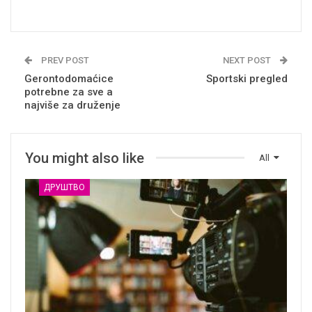
PREV POST
NEXT POST
Gerontodomaćice
Sportski pregled
potrebne za sve a
najviše za druženje
You might also like
All
ДРУШТВО