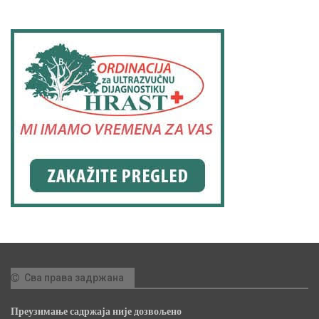
Сва права задржана
Преузимање садржаја није дозвољено