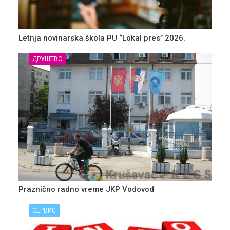
Letnja novinarska škola PU ‘’Lokal pres’’ 2026.
ДРУШТВО
Praznično radno vreme JKP Vodovod
СЕРВИС