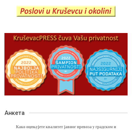
Анкета
Како оцењујете квалитет јавног превоза у градском и