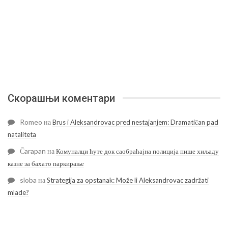
Скорашњи коментари
Romeo
на
Brus i Aleksandrovac pred nestajanjem: Dramatičan pad
nataliteta
Čarapan
на
Комуналци ћуте док саобраћајна полиција пише хиљаду
казне за бахато паркирање
sloba
на
Strategija za opstanak: Može li Aleksandrovac zadržati
mlade?