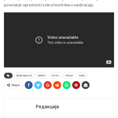
povećanje opreznosti svim učesnicima u saobraćaju.
bioprognoza
putevi
servis
struja
voda
Share
Редакција