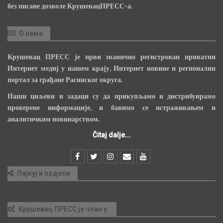
без писане дозволе КрушевацПРЕСС-а.
О нама
Крушевац ПРЕСС је први званично регистрован приватни
Интернет медиј у нашем крају, Интернет новине и регионални
портал за грађане Расинског округа.
Наши циљеви и задаци су да прикупљамо и дистрибуирамо
проверене информације, и бавимо се истраживањем и
аналитичким новинарством.
Čitaj dalje...
Лајкуј и подели
Крушевац ПРЕСС је члан у: