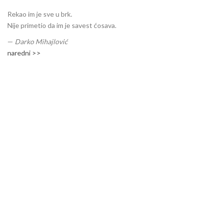
Rekao im je sve u brk.
Nije primetio da im je savest ćosava.
—
Darko Mihajlović
naredni >>