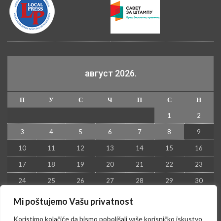
август 2026.
П
У
С
Ч
П
С
Н
1
2
3
4
5
6
7
8
9
10
11
12
13
14
15
16
17
18
19
20
21
22
23
24
25
26
27
28
29
30
31
Mi poštujemo Vašu privatnost
« јул
Koristimo kolačiće da bismo poboljšali vaše korisničko iskustvo