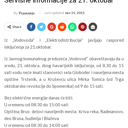
Servisne informacije za 21. oktobar
Last updated
окт 21, 2015
By
Редакција
Share
Iz „Vodovoda“ i „Elektrodistribucije“ javljaju raspored
isključenja za 21.oktobar.
Iz Javnog komunalnog preduzeća „Vodovod“ obaveštavaju da u
sredu, 21. oktobra, zbog havarijskih isključenja, od 8.30 do 15
sati vodu neće imati stanovnici sela Globoder i naseljena mesta
opštine Trstenik, a u Kruševcu ulica Mirka Tomića (od Trga
oktobarske revolucije do Spomenika) od 9 do 15 sati.
Bez električne energije danas će biti:
U vremenu od 08:30 do 15:00 sati
Opština Brus: delovi naseljenih mesta: Кriva reka, Radmanovo,
deo Brusa, Sudimlja i Blaževa
U vremenu od 08:30 do 14:00 sati