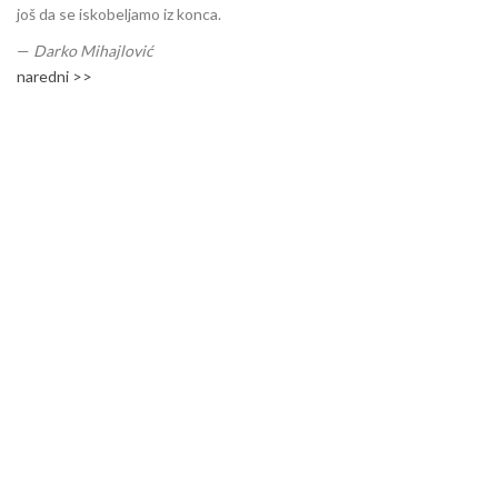
još da se iskobeljamo iz konca.
—
Darko Mihajlović
naredni >>