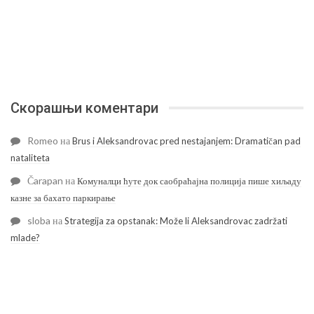
Скорашњи коментари
Romeo
на
Brus i Aleksandrovac pred nestajanjem: Dramatičan pad
nataliteta
Čarapan
на
Комуналци ћуте док саобраћајна полиција пише хиљаду
казне за бахато паркирање
sloba
на
Strategija za opstanak: Može li Aleksandrovac zadržati
mlade?