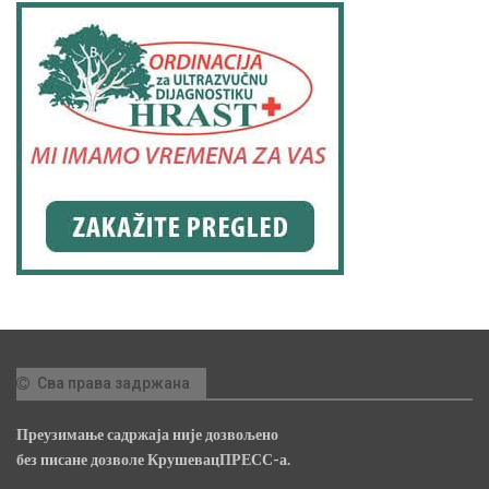
Сва права задржана
Преузимање садржаја није дозвољено
без писане дозволе КрушевацПРЕСС-а.