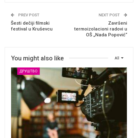
PREV POST
NEXT POST
Šesti dečiji filmski
Završeni
festival u Kruševcu
termoizolacioni radovi u
OŠ „Nada Popović“
You might also like
All
ДРУШТВО