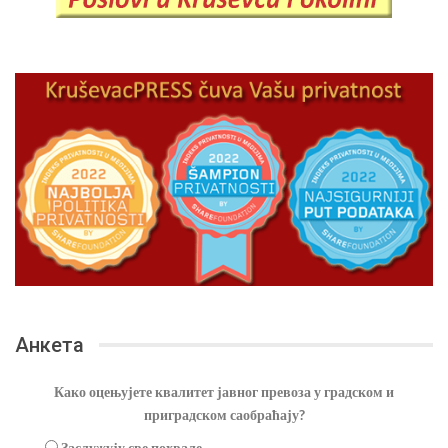
Анкета
Како оцењујете квалитет јавног превоза у градском и
приградском саобраћају?
Заслужују све похвале