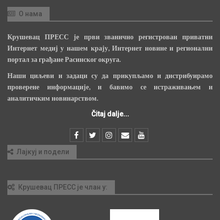
О нама
Крушевац ПРЕСС је први званично регистрован приватни
Интернет медиј у нашем крају, Интернет новине и регионални
портал за грађане Расинског округа.
Наши циљеви и задаци су да прикупљамо и дистрибуирамо
проверене информације, и бавимо се истраживањем и
аналитичким новинарством.
Čitaj dalje...
Лајкуј и подели
Крушевац ПРЕСС је члан у: