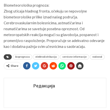
Biometeorološka prognoza:
Zbog uticaja hladnog fronta, očekuju se nepovolјne
biometeorološke prilike iznad našeg područja.
Cerebrovaskularnim bolesnicima, astmatičarima i
reumatičarima se savetuje posebna opreznost. Od
meteoropatskih reakcija mogući su glavobolјa, pospanost i
promenlјivo raspoloženje. Preporučuje se adekvatno odevanje
kao i dodatna pažnja svim učesnicima u saobraćaju.
bioprognoza
elektrodistribucija
servisne informacije
vodovod
Share
Редакција