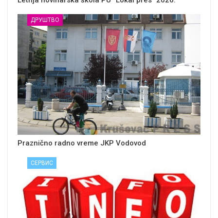
Letnja novinarska škola PU ‘’Lokal pres’’ 2026.
ДРУШТВО
Praznično radno vreme JKP Vodovod
СЕРВИС