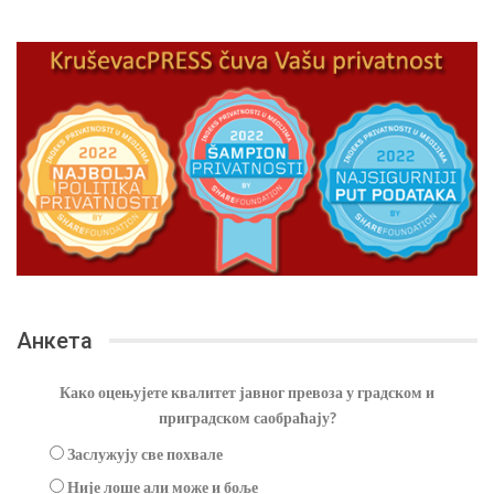
Анкета
Како оцењујете квалитет јавног превоза у градском и
приградском саобраћају?
Заслужују све похвале
Није лоше али може и боље