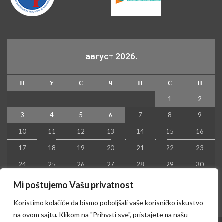
август 2026.
П
У
С
Ч
П
С
Н
1
2
3
4
5
6
7
8
9
10
11
12
13
14
15
16
17
18
19
20
21
22
23
24
25
26
27
28
29
30
31
Mi poštujemo Vašu privatnost
« јул
Koristimo kolačiće da bismo poboljšali vaše korisničko iskustvo
na ovom sajtu. Klikom na "Prihvati sve", pristajete na našu