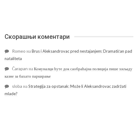
Скорашњи коментари
Romeo
на
Brus i Aleksandrovac pred nestajanjem: Dramatičan pad
nataliteta
Čarapan
на
Комуналци ћуте док саобраћајна полиција пише хиљаду
казне за бахато паркирање
sloba
на
Strategija za opstanak: Može li Aleksandrovac zadržati
mlade?