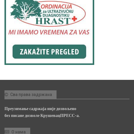
Сва права задржана
Преузимање садржаја није дозвољено
без писане дозволе КрушевацПРЕСС-а.
О нама