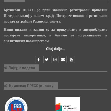
Крушевац ПРЕСС је први званично регистрован приватни
Интернет медиј у нашем крају, Интернет новине и регионални
портал за грађане Расинског округа.
Наши циљеви и задаци су да прикупљамо и дистрибуирамо
проверене информације, и бавимо се истраживањем и
аналитичким новинарством.
Čitaj dalje...
Лајкуј и подели
Крушевац ПРЕСС је члан у: