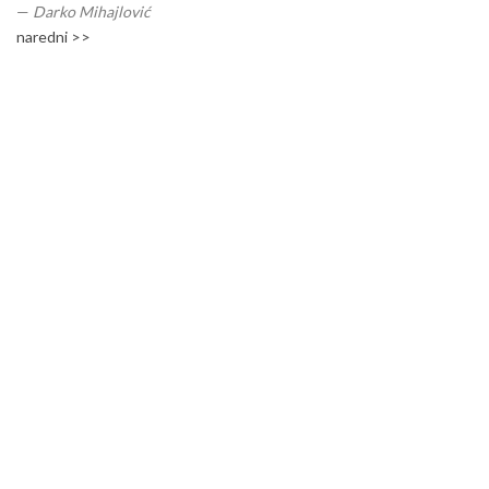
—
Darko Mihajlović
naredni >>