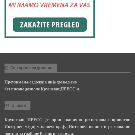
Сва права задржана
Преузимање садржаја није дозвољено
без писане дозволе КрушевацПРЕСС-а.
О нама
Крушевац ПРЕСС је први званично регистрован приватни
Интернет медиј у нашем крају, Интернет новине и регионални
портал за грађане Расинског округа.