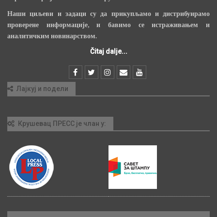
Наши циљеви и задаци су да прикупљамо и дистрибуирамо
проверене информације, и бавимо се истраживањем и
аналитичким новинарством.
Čitaj dalje...
Лајкуј и подели
Крушевац ПРЕСС је члан у: