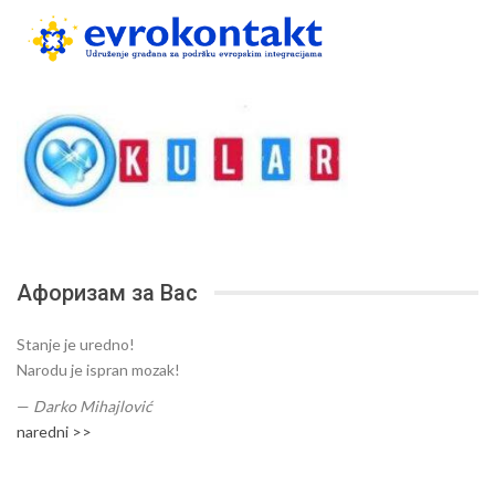
Афоризам за Вас
Stanje je uredno!
Narodu je ispran mozak!
—
Darko Mihajlović
naredni >>