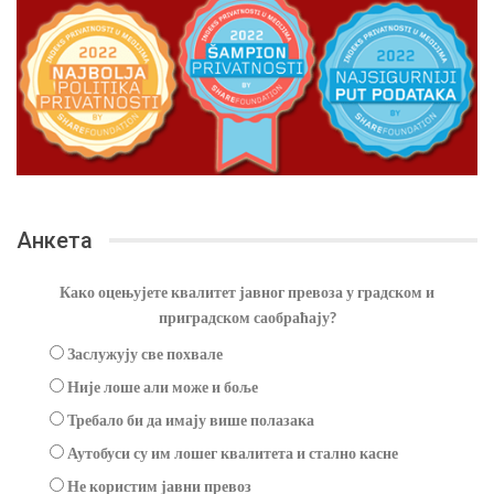
Анкета
Како оцењујете квалитет јавног превоза у градском и
приградском саобраћају?
Заслужују све похвале
Није лоше али може и боље
Требало би да имају више полазака
Аутобуси су им лошег квалитета и стално касне
Не користим јавни превоз