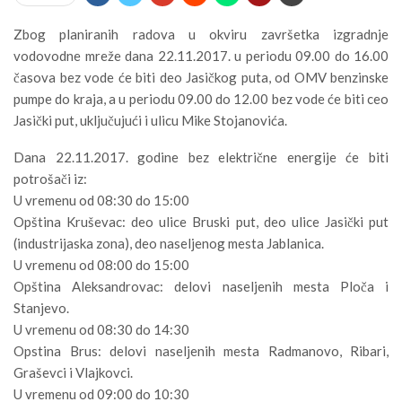
Zbog planiranih radova u okviru završetka izgradnje
vodovodne mreže dana 22.11.2017. u periodu 09.00 do 16.00
časova bez vode će biti deo Jasičkog puta, od OMV benzinske
pumpe do kraja, a u periodu 09.00 do 12.00 bez vode će biti ceo
Jasički put, uključujući i ulicu Mike Stojanovića.
Dana 22.11.2017. godine bez električne energije će biti
potrošači iz:
U vremenu od 08:30 do 15:00
Opština Kruševac: deo ulice Bruski put, deo ulice Jasički put
(industrijaska zona), deo naseljenog mesta Jablanica.
U vremenu od 08:00 do 15:00
Opština Aleksandrovac: delovi naseljenih mesta Ploča i
Stanjevo.
U vremenu od 08:30 do 14:30
Opstina Brus: delovi naseljenih mesta Radmanovo, Ribari,
Graševci i Vlajkovci.
U vremenu od 09:00 do 10:30