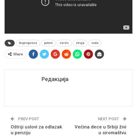
bioprognoza
putevi
servis
struja
voda
Share
Редакција
PREV POST
NEXT POST
Oštriji uslovi za odlazak
Većina dece u Srbiji živi
u penziju
u siromaštvu