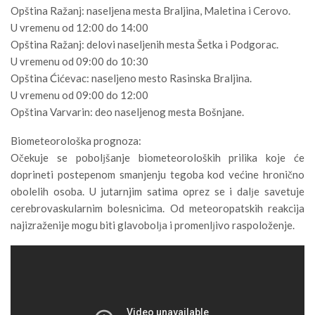
Opština Ražanj: naseljena mesta Braljina, Maletina i Cerovo.
U vremenu od 12:00 do 14:00
Opština Ražanj: delovi naseljenih mesta Šetka i Podgorac.
U vremenu od 09:00 do 10:30
Opština Ćićevac: naseljeno mesto Rasinska Braljina.
U vremenu od 09:00 do 12:00
Opština Varvarin: deo naseljenog mesta Bošnjane.
Biometeorološka prognoza:
Očekuje se pobolјšanje biometeoroloških prilika koje će
doprineti postepenom smanjenju tegoba kod većine hronično
obolelih osoba. U jutarnjim satima oprez se i dalјe savetuje
cerebrovaskularnim bolesnicima. Od meteoropatskih reakcija
najizraženije mogu biti glavobolјa i promenlјivo raspoloženje.