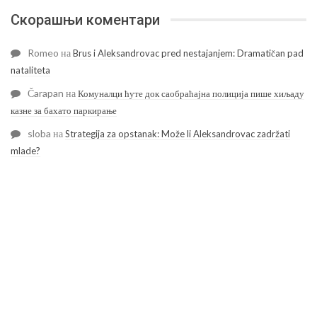
Скорашњи коментари
Romeo
на
Brus i Aleksandrovac pred nestajanjem: Dramatičan pad
nataliteta
Čarapan
на
Комуналци ћуте док саобраћајна полиција пише хиљаду
казне за бахато паркирање
sloba
на
Strategija za opstanak: Može li Aleksandrovac zadržati
mlade?